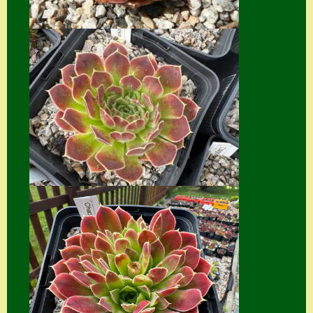
Suche
Sue Thomas
Translator
Versand
Versand von
Semps
Warenkorb
Warenkorb
Widerrufsbelehru
ng
Zahlung
Zahlungs- &
Versandinfos