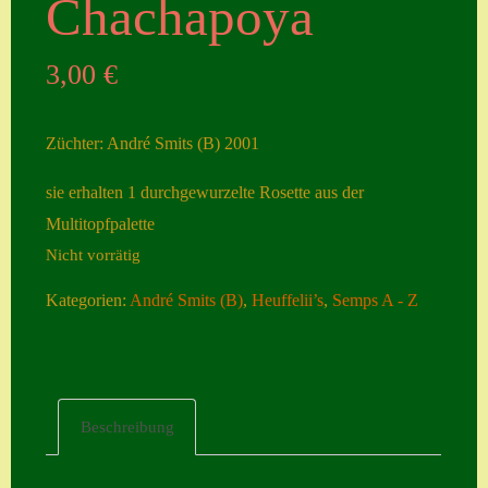
Chachapoya
Seiten
3,00
€
Account
Allgemeine
Züchter: André Smits (B) 2001
Geschäftsbedingu
ngen
sie erhalten 1 durchgewurzelte Rosette aus der
Multitopfpalette
Comeback &
Nicht vorrätig
Neuheiten
Datenschutzerklä
Kategorien:
André Smits (B)
,
Heuffelii’s
,
Semps A - Z
rung
Erster Umgang
mit Semps
Beschreibung
Gästebuch
Heuffelii’s