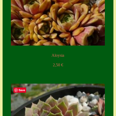
Aloysia
2,50
€
Save