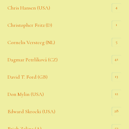
4
Chris Hansen (USA)
1
Christopher Fritz (D)
5
Cornelis Versteeg (NL)
41
Dagmar Petrlíková (CZ)
13
David T. Ford (GB)
12
Don Mylin (USA)
28
Edward Skrocki (USA)
52
Erich Zelina (A)