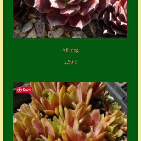
Alluring
2,50
€
Save