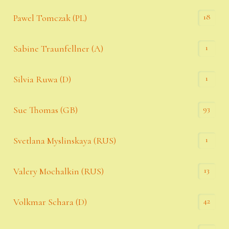
18
Pawel Tomczak (PL)
1
Sabine Traunfellner (A)
1
Silvia Ruwa (D)
93
Sue Thomas (GB)
1
Svetlana Myslinskaya (RUS)
13
Valery Mochalkin (RUS)
42
Volkmar Schara (D)