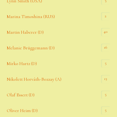
5
Lynn Smith (USA)
2
Marina Timoshina (RUS)
40
Martin Haberer (D)
16
Melanie Brüggemann (D)
5
Mirko Hartz (D)
13
Nikolett Horváth-Bozzay (A)
5
Olaf Essert (D)
5
Oliver Heim (D)