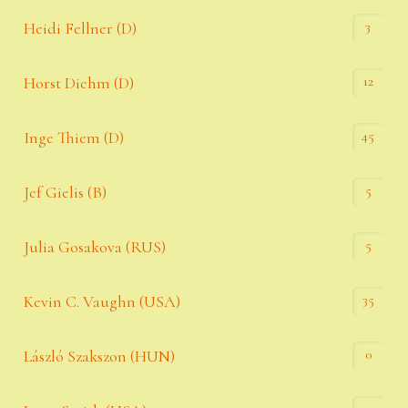
3
Heidi Fellner (D)
12
Horst Diehm (D)
45
Inge Thiem (D)
5
Jef Gielis (B)
5
Julia Gosakova (RUS)
35
Kevin C. Vaughn (USA)
0
László Szakszon (HUN)