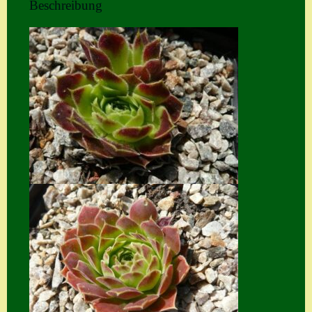
Beschreibung
Home
Hostas
Impressum
Kasse
Kontakt
Mein Konto
Naturformen
S. x nixonii
Semps die ich
suche
Semps von A – Z
Shop