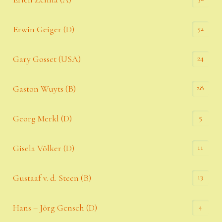
52
Erwin Geiger (D)
24
Gary Gosset (USA)
28
Gaston Wuyts (B)
5
Georg Merkl (D)
11
Gisela Völker (D)
13
Gustaaf v. d. Steen (B)
4
Hans – Jörg Gensch (D)