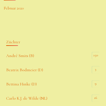
Februar 2020
Züchter
150
André Smits (B)
3
Beatrix Bodmeier (D)
9
Bettina Hinke (D)
16
Carlo K.J. de Wilde (NL)