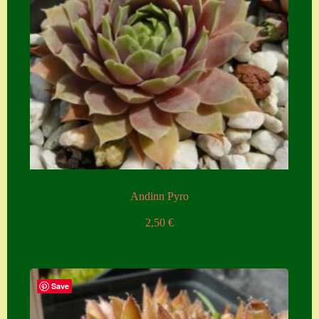
Andinn Pyro
2,50
€
Save