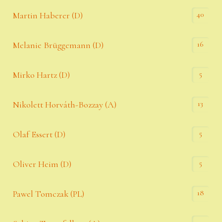
40
Martin Haberer (D)
16
Melanie Brüggemann (D)
5
Mirko Hartz (D)
13
Nikolett Horváth-Bozzay (A)
5
Olaf Essert (D)
5
Oliver Heim (D)
18
Pawel Tomczak (PL)