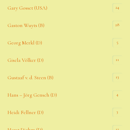
24
Gary Gosset (USA)
28
Gaston Wuyts (B)
5
Georg Merkl (D)
11
Gisela Völker (D)
13
Gustaaf v. d. Steen (B)
4
Hans – Jörg Gensch (D)
3
Heidi Fellner (D)
12
Horst Diehm (D)