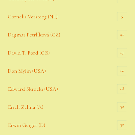
5
Cornelis Versteeg (NL)
41
Dagmar Petrlíková (CZ)
13
David T. Ford (GB)
12
Don Mylin (USA)
28
Edward Skrocki (USA)
52
Erich Zelina (A)
52
Erwin Geiger (D)