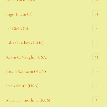
45
Inge Thiem (D)
5
Jef Gielis (B)
5
Julia Gosakova (RUS)
35
Kevin C. Vaughn (USA)
0
László Szakszon (HUN)
5
Lynn Smith (USA)
2
Marina Timoshina (RUS)