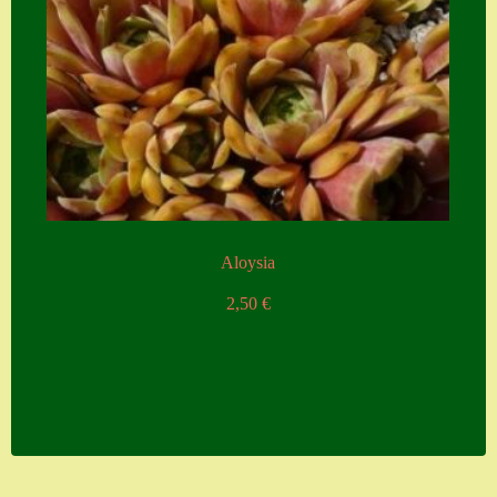
Aloysia
2,50
€