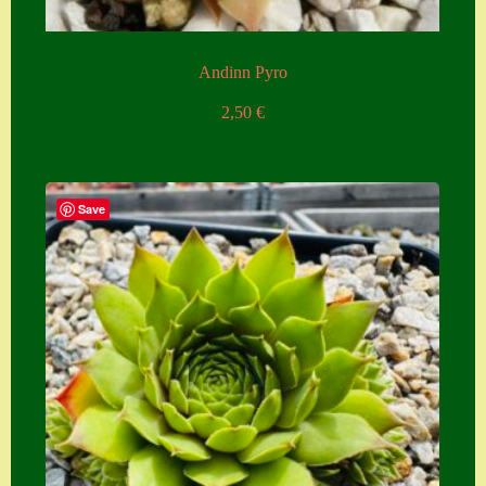
Andinn Pyro
2,50
€
Save