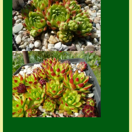
Suche
Sue Thomas
Translator
Versand
Versand von
Semps
Warenkorb
Warenkorb
Widerrufsbelehru
ng
Zahlung
Zahlungs- &
Versandinfos