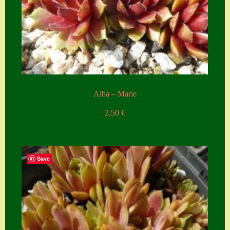
Alba – Marie
2,50
€
Save