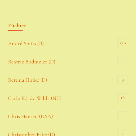
Züchter
150
André Smits (B)
3
Beatrix Bodmeier (D)
9
Bettina Hinke (D)
16
Carlo K.J. de Wilde (NL)
4
Chris Hansen (USA)
1
Christopher Fritz (D)