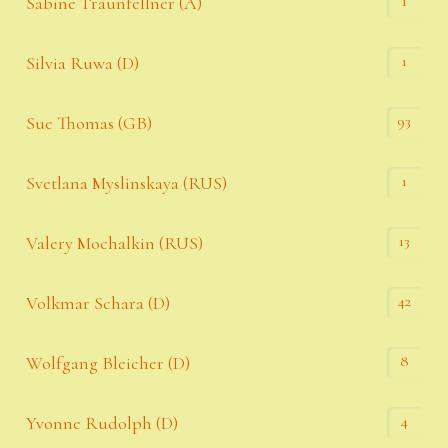
1
Sabine Traunfellner (A)
1
Silvia Ruwa (D)
93
Sue Thomas (GB)
1
Svetlana Myslinskaya (RUS)
13
Valery Mochalkin (RUS)
42
Volkmar Schara (D)
8
Wolfgang Bleicher (D)
4
Yvonne Rudolph (D)