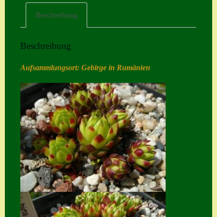
Beschreibung
Home
Hostas
Beschreibung
Impressum
Aufsammlungsort: Gebirge in Rumänien
Kasse
Kontakt
Mein Konto
Naturformen
S. x nixonii
Semps die ich
suche
Semps von A – Z
Shop