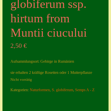
globiferum ssp.
Seiten
hirtum from
Account
Allgemeine
Muntii ciucului
Geschäftsbedingu
ngen
2,50
€
Comeback &
Neuheiten
Aufsammlungsort: Gebirge in Rumänien
Datenschutzerklä
sie erhalten 2 kräftige Rosetten oder 1 Mutterpflanze
rung
Nicht vorrätig
Erster Umgang
Kategorien:
Naturformen
,
S. globiferum
,
Semps A - Z
mit Semps
Gästebuch
Heuffelii’s