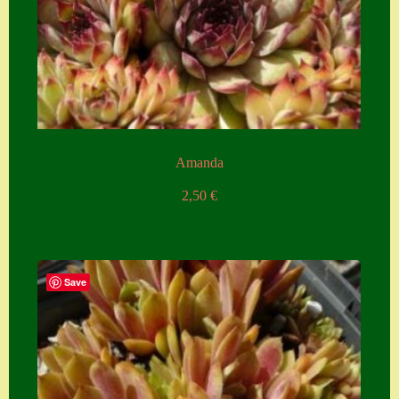
Amanda
2,50
€
Save