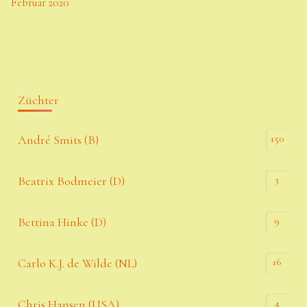
Februar 2020
Züchter
150
André Smits (B)
3
Beatrix Bodmeier (D)
9
Bettina Hinke (D)
16
Carlo K.J. de Wilde (NL)
4
Chris Hansen (USA)