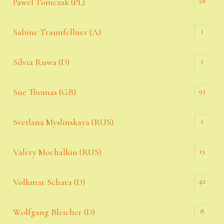
18
Pawel Tomczak (PL)
1
Sabine Traunfellner (A)
1
Silvia Ruwa (D)
93
Sue Thomas (GB)
1
Svetlana Myslinskaya (RUS)
13
Valery Mochalkin (RUS)
42
Volkmar Schara (D)
8
Wolfgang Bleicher (D)