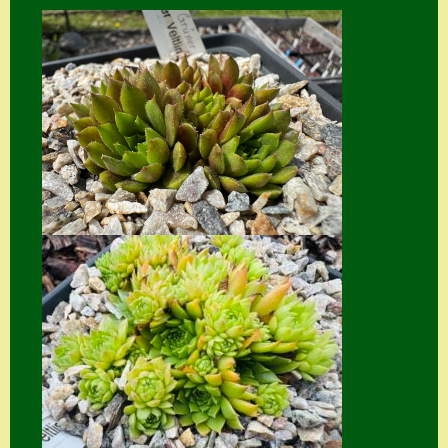
Home
Hostas
Impressum
Kasse
Kontakt
Mein Konto
Naturformen
S. x nixonii
Semps die ich
suche
Semps von A – Z
Shop