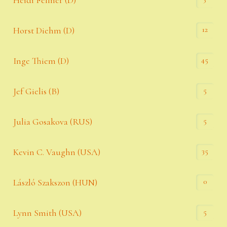
Heidi Fellner (D)
12
Horst Diehm (D)
45
Inge Thiem (D)
5
Jef Gielis (B)
5
Julia Gosakova (RUS)
35
Kevin C. Vaughn (USA)
0
László Szakszon (HUN)
5
Lynn Smith (USA)