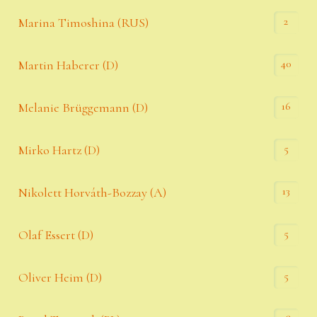
2
Marina Timoshina (RUS)
40
Martin Haberer (D)
16
Melanie Brüggemann (D)
5
Mirko Hartz (D)
13
Nikolett Horváth-Bozzay (A)
5
Olaf Essert (D)
5
Oliver Heim (D)