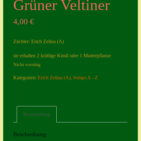
Grüner Veltiner
Seiten
4,00
€
Account
Allgemeine
Züchter: Erich Zelina (A)
Geschäftsbedingu
ngen
sie erhalten 2 kräftige Kindl oder 1 Mutterpflanze
Nicht vorrätig
Comeback &
Neuheiten
Kategorien:
Erich Zelina (A)
,
Semps A - Z
Datenschutzerklä
rung
Erster Umgang
Beschreibung
mit Semps
Gästebuch
Beschreibung
Heuffelii’s