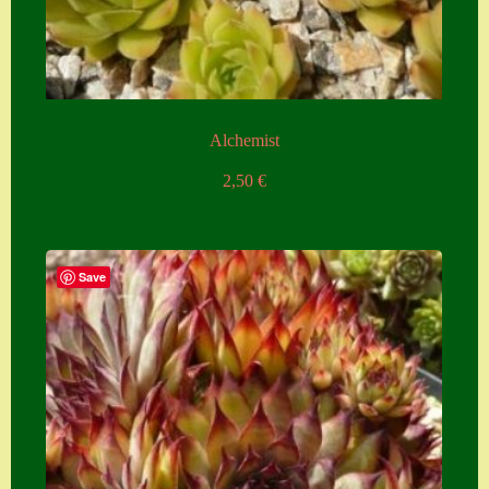
Zubehör
Zubehör
Alchemist
2,50
€
Save