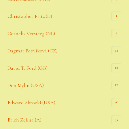
1
Christopher Fritz (D)
5
Cornelis Versteeg (NL)
41
Dagmar Petrlíková (CZ)
13
David T. Ford (GB)
12
Don Mylin (USA)
28
Edward Skrocki (USA)
52
Erich Zelina (A)