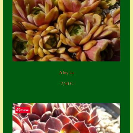
Aloysia
2,50
€
Save