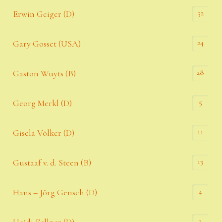
52
Erwin Geiger (D)
24
Gary Gosset (USA)
28
Gaston Wuyts (B)
5
Georg Merkl (D)
11
Gisela Völker (D)
13
Gustaaf v. d. Steen (B)
4
Hans – Jörg Gensch (D)
3