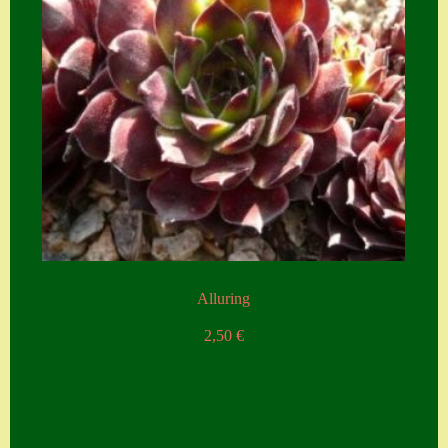
Alluring
2,50
€