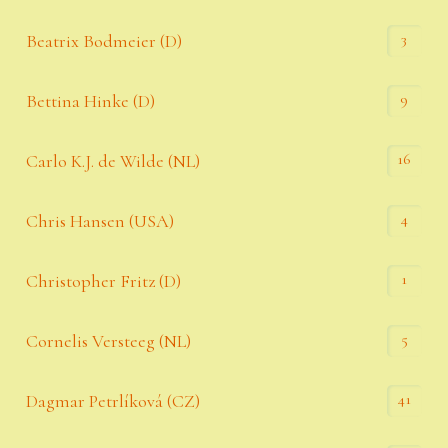
3
Beatrix Bodmeier (D)
9
Bettina Hinke (D)
16
Carlo K.J. de Wilde (NL)
4
Chris Hansen (USA)
1
Christopher Fritz (D)
5
Cornelis Versteeg (NL)
41
Dagmar Petrlíková (CZ)