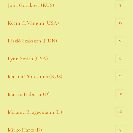
5
Julia Gosakova (RUS)
35
Kevin C. Vaughn (USA)
0
László Szakszon (HUN)
5
Lynn Smith (USA)
2
Marina Timoshina (RUS)
40
Martin Haberer (D)
16
Melanie Brüggemann (D)
5
Mirko Hartz (D)