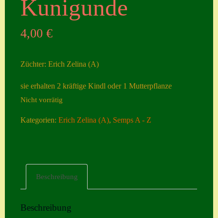
Kunigunde
Seiten
4,00
€
Account
Allgemeine
Züchter: Erich Zelina (A)
Geschäftsbedingu
ngen
sie erhalten 2 kräftige Kindl oder 1 Mutterpflanze
Nicht vorrätig
Comeback &
Neuheiten
Kategorien:
Erich Zelina (A)
,
Semps A - Z
Datenschutzerklä
rung
Erster Umgang
Beschreibung
mit Semps
Gästebuch
Beschreibung
Heuffelii’s