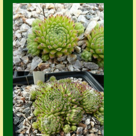
Home
Hostas
Impressum
Kasse
Kontakt
Mein Konto
Naturformen
S. x nixonii
Semps die ich
suche
Semps von A – Z
Shop