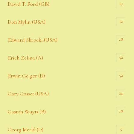
13
David T. Ford (GB)
12
Don Mylin (USA)
28
Edward Skrocki (USA)
52
Erich Zelina (A)
52
Erwin Geiger (D)
24
Gary Gosset (USA)
28
Gaston Wuyts (B)
5
Georg Merkl (D)