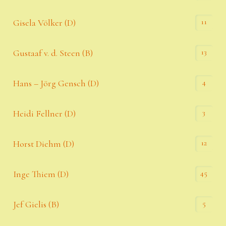
11
Gisela Völker (D)
13
Gustaaf v. d. Steen (B)
4
Hans – Jörg Gensch (D)
3
Heidi Fellner (D)
12
Horst Diehm (D)
45
Inge Thiem (D)
5
Jef Gielis (B)