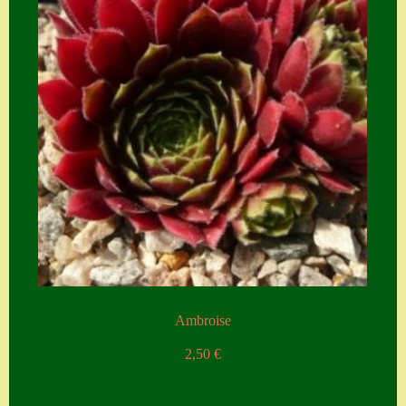
Zubehör
Zubehör
Ambroise
2,50
€