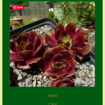
Save
Aäron
2,50
€