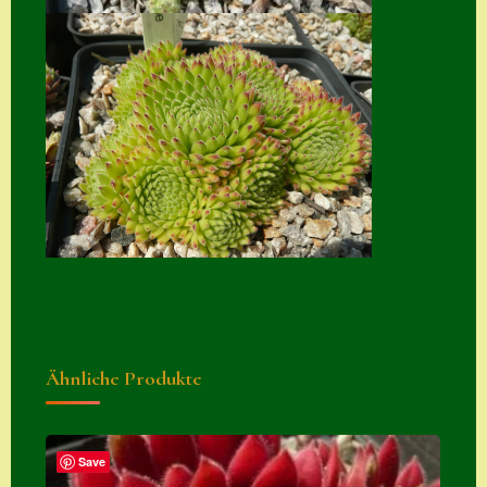
Suche
Sue Thomas
Translator
Versand
Versand von
Semps
Warenkorb
Warenkorb
Widerrufsbelehru
ng
Ähnliche Produkte
Zahlung
Zahlungs- &
Save
Versandinfos