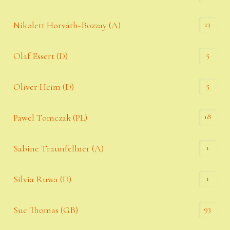
13
Nikolett Horváth-Bozzay (A)
5
Olaf Essert (D)
5
Oliver Heim (D)
18
Pawel Tomczak (PL)
1
Sabine Traunfellner (A)
1
Silvia Ruwa (D)
93
Sue Thomas (GB)