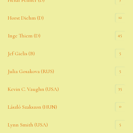
Heidi Fellner (D)
12
Horst Diehm (D)
45
Inge Thiem (D)
5
Jef Gielis (B)
5
Julia Gosakova (RUS)
35
Kevin C. Vaughn (USA)
0
László Szakszon (HUN)
5
Lynn Smith (USA)