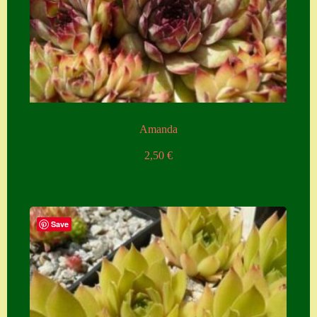
Amanda
2,50
€
Save