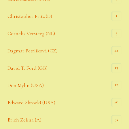
1
Christopher Fritz (D)
5
Cornelis Versteeg (NL)
41
Dagmar Petrlíková (CZ)
13
David T. Ford (GB)
12
Don Mylin (USA)
28
Edward Skrocki (USA)
52
Erich Zelina (A)