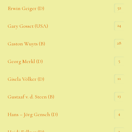
52
Erwin Geiger (D)
24
Gary Gosset (USA)
28
Gaston Wuyts (B)
5
Georg Merkl (D)
11
Gisela Völker (D)
13
Gustaaf v. d. Steen (B)
4
Hans – Jörg Gensch (D)
3