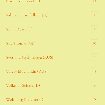
18
Pawel Tomczak (PL)
1
Sabine Traunfellner (A)
1
Silvia Ruwa (D)
93
Sue Thomas (GB)
1
Svetlana Myslinskaya (RUS)
13
Valery Mochalkin (RUS)
42
Volkmar Schara (D)
8
Wolfgang Bleicher (D)