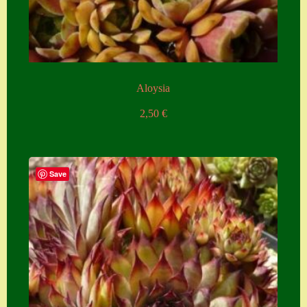
Zubehör
Zubehör
Aloysia
2,50
€
Save