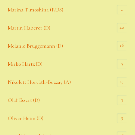
2
Marina Timoshina (RUS)
40
Martin Haberer (D)
16
Melanie Brüggemann (D)
5
Mirko Hartz (D)
13
Nikolett Horváth-Bozzay (A)
5
Olaf Essert (D)
5
Oliver Heim (D)