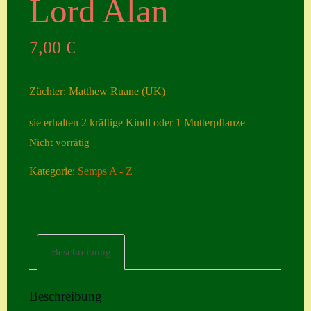
Lord Alan
Seiten
7,00
€
Account
Allgemeine
Züchter: Matthew Ruane (UK)
Geschäftsbedingu
ngen
sie erhalten 2 kräftige Kindl oder 1 Mutterpflanze
Nicht vorrätig
Comeback &
Neuheiten
Kategorie:
Semps A - Z
Datenschutzerklä
rung
Erster Umgang
Beschreibung
mit Semps
Gästebuch
Beschreibung
Heuffelii’s