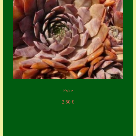
Fyke
2,50
€