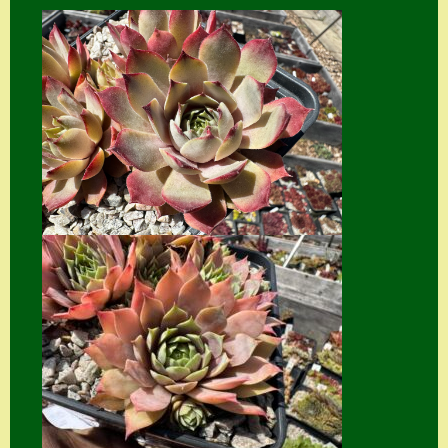
Home
Hostas
Impressum
Kasse
Kontakt
Mein Konto
Naturformen
S. x nixonii
Semps die ich
suche
Semps von A – Z
Shop