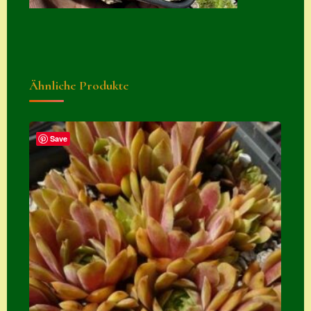
Suche
Sue Thomas
Translator
Ähnliche Produkte
Versand
Versand von
Semps
Save
Warenkorb
Warenkorb
Widerrufsbelehru
ng
Zahlung
Zahlungs- &
Versandinfos