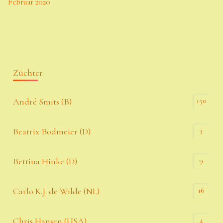
Februar 2020
Züchter
150
André Smits (B)
3
Beatrix Bodmeier (D)
9
Bettina Hinke (D)
16
Carlo K.J. de Wilde (NL)
4
Chris Hansen (USA)