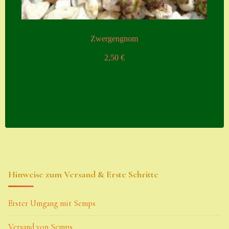
Zwergengnom
2,50
€
Hinweise zum Versand & Erste Schritte
Erster Umgang mit Semps
Versand von Semps