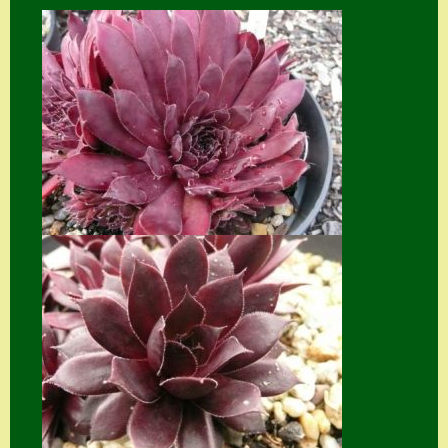
Home
Hostas
Impressum
Kasse
Kontakt
Mein Konto
Naturformen
S. x nixonii
Semps die ich
suche
Semps von A – Z
Shop