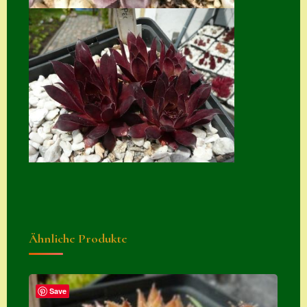
Suche
Sue Thomas
Translator
Versand
Versand von
Semps
Warenkorb
Warenkorb
Widerrufsbelehru
ng
Ähnliche Produkte
Zahlung
Zahlungs- &
Save
Versandinfos