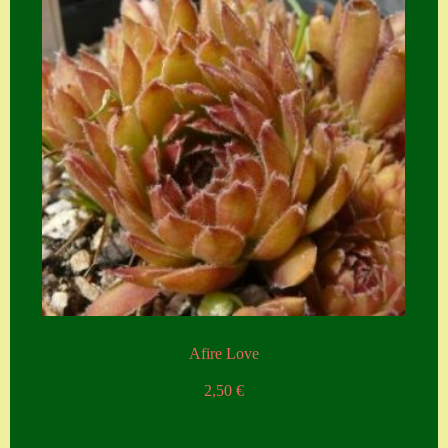
Zubehör
Zubehör
Afire Love
2,50
€