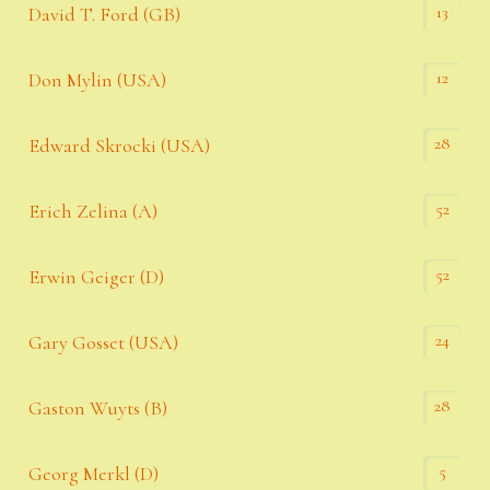
13
David T. Ford (GB)
12
Don Mylin (USA)
28
Edward Skrocki (USA)
52
Erich Zelina (A)
52
Erwin Geiger (D)
24
Gary Gosset (USA)
28
Gaston Wuyts (B)
5
Georg Merkl (D)