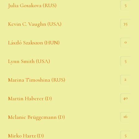
5
Julia Gosakova (RUS)
35
Kevin C. Vaughn (USA)
0
László Szakszon (HUN)
5
Lynn Smith (USA)
2
Marina Timoshina (RUS)
40
Martin Haberer (D)
16
Melanie Brüggemann (D)
5
Mirko Hartz (D)