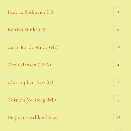
3
Beatrix Bodmeier (D)
9
Bettina Hinke (D)
16
Carlo K.J. de Wilde (NL)
4
Chris Hansen (USA)
1
Christopher Fritz (D)
5
Cornelis Versteeg (NL)
41
Dagmar Petrlíková (CZ)