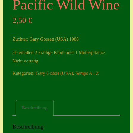
Pacific Wild Wine
Seiten
2,50
€
Account
Allgemeine
Züchter: Gary Gossett (USA) 1988
Geschäftsbedingu
ngen
sie erhalten 2 kräftige Kindl oder 1 Mutterpflanze
Nicht vorrätig
Comeback &
Neuheiten
Kategorien:
Gary Gosset (USA)
,
Semps A - Z
Datenschutzerklä
rung
Erster Umgang
Beschreibung
mit Semps
Gästebuch
Beschreibung
Heuffelii’s