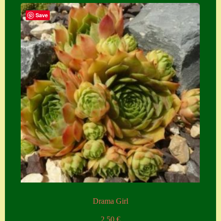
Save
Drama Girl
2,50
€