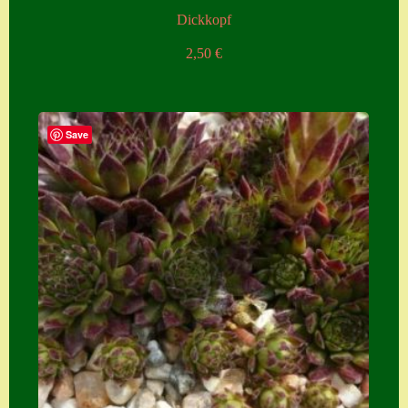
Dickkopf
2,50
€
Save