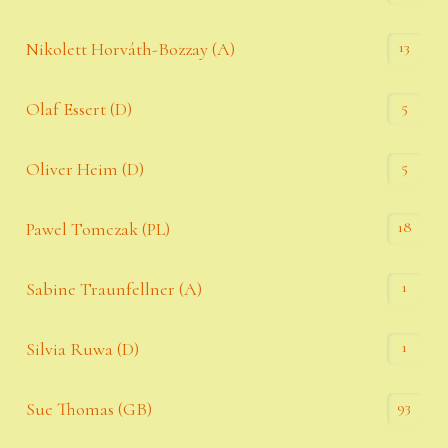
13
Nikolett Horváth-Bozzay (A)
5
Olaf Essert (D)
5
Oliver Heim (D)
18
Pawel Tomczak (PL)
1
Sabine Traunfellner (A)
1
Silvia Ruwa (D)
93
Sue Thomas (GB)