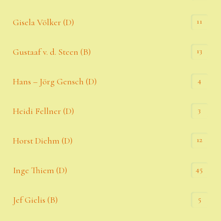
11
Gisela Völker (D)
13
Gustaaf v. d. Steen (B)
4
Hans – Jörg Gensch (D)
3
Heidi Fellner (D)
12
Horst Diehm (D)
45
Inge Thiem (D)
5
Jef Gielis (B)