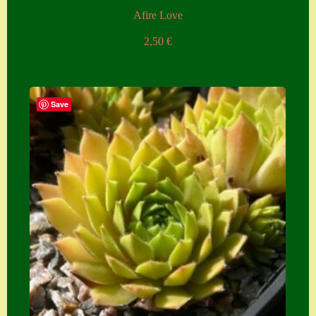
Afire Love
2,50
€
Save