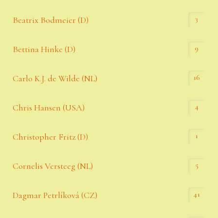
3
Beatrix Bodmeier (D)
9
Bettina Hinke (D)
16
Carlo K.J. de Wilde (NL)
4
Chris Hansen (USA)
1
Christopher Fritz (D)
5
Cornelis Versteeg (NL)
41
Dagmar Petrlíková (CZ)