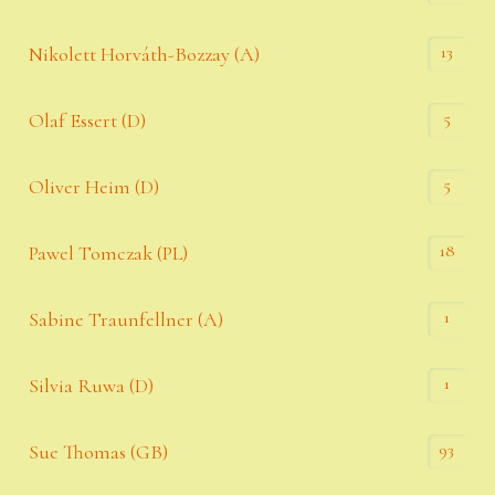
13
Nikolett Horváth-Bozzay (A)
5
Olaf Essert (D)
5
Oliver Heim (D)
18
Pawel Tomczak (PL)
1
Sabine Traunfellner (A)
1
Silvia Ruwa (D)
93
Sue Thomas (GB)