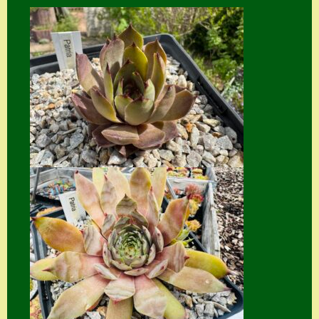
Home
Hostas
Impressum
Kasse
Kontakt
Mein Konto
Naturformen
S. x nixonii
Semps die ich
suche
Semps von A – Z
Shop