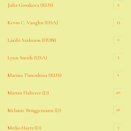
5
Julia Gosakova (RUS)
35
Kevin C. Vaughn (USA)
0
László Szakszon (HUN)
5
Lynn Smith (USA)
2
Marina Timoshina (RUS)
40
Martin Haberer (D)
16
Melanie Brüggemann (D)
5
Mirko Hartz (D)