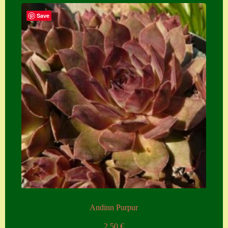
Save
Andinn Purpur
2,50
€