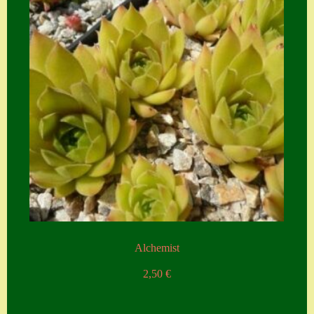
Zubehör
Zubehör
Alchemist
2,50
€