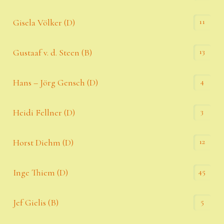
11
Gisela Völker (D)
13
Gustaaf v. d. Steen (B)
4
Hans – Jörg Gensch (D)
3
Heidi Fellner (D)
12
Horst Diehm (D)
45
Inge Thiem (D)
5
Jef Gielis (B)