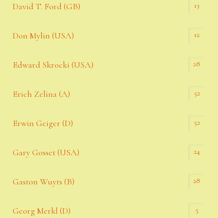
13
David T. Ford (GB)
12
Don Mylin (USA)
28
Edward Skrocki (USA)
52
Erich Zelina (A)
52
Erwin Geiger (D)
24
Gary Gosset (USA)
28
Gaston Wuyts (B)
5
Georg Merkl (D)