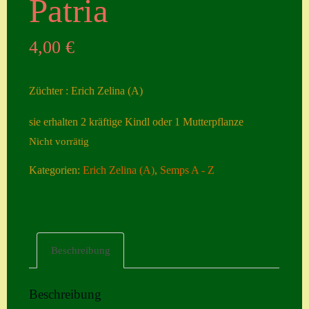
Patria
Seiten
4,00
€
Account
Allgemeine
Züchter : Erich Zelina (A)
Geschäftsbedingu
ngen
sie erhalten 2 kräftige Kindl oder 1 Mutterpflanze
Nicht vorrätig
Comeback &
Neuheiten
Kategorien:
Erich Zelina (A)
,
Semps A - Z
Datenschutzerklä
rung
Erster Umgang
Beschreibung
mit Semps
Gästebuch
Beschreibung
Heuffelii’s