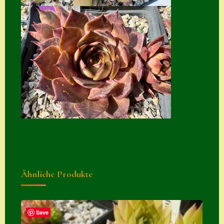
Suche
Sue Thomas
Translator
Versand
Versand von
Semps
Warenkorb
Warenkorb
Widerrufsbelehru
ng
Ähnliche Produkte
Zahlung
Zahlungs- &
Save
Versandinfos