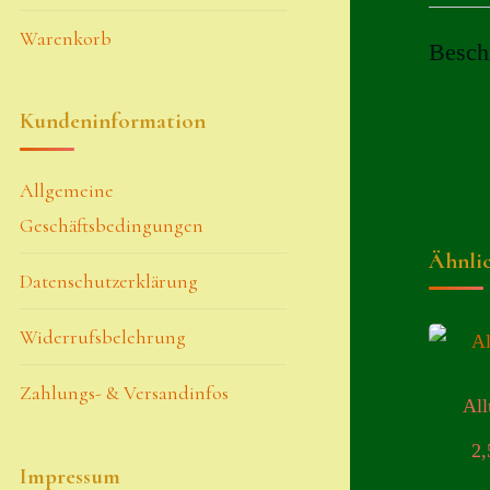
Warenkorb
Besch
Kundeninformation
Allgemeine
Geschäftsbedingungen
Ähnli
Datenschutzerklärung
Widerrufsbelehrung
Zahlungs- & Versandinfos
All
2
Impressum