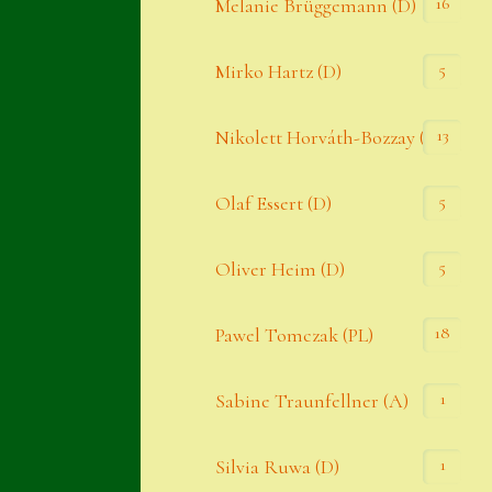
16
Melanie Brüggemann (D)
5
Mirko Hartz (D)
13
Nikolett Horváth-Bozzay (A)
5
Olaf Essert (D)
5
Oliver Heim (D)
18
Pawel Tomczak (PL)
1
Sabine Traunfellner (A)
1
Silvia Ruwa (D)