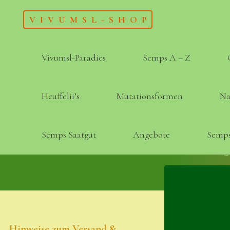
Skip
VIVUMSL-SHOP
to
content
Vivumsl-Paradies
Semps A – Z
Heuffelii’s
Mutationsformen
Na
Semps Saatgut
Angebote
Semps
Hinweise zum Versand &