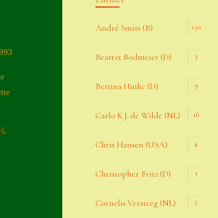
Kommentar-Feed
150
André Smits (B)
WordPress.org
1993
3
Beatrix Bodmeier (D)
Kategorien
te
9
Bettina Hinke (D)
tte
Allgemein
16
Carlo K.J. de Wilde (NL)
B)
,
Seiten
4
Chris Hansen (USA)
Account
1
Christopher Fritz (D)
Allgemeine Geschäftsbedingungen
5
Cornelis Versteeg (NL)
Comeback & Neuheiten