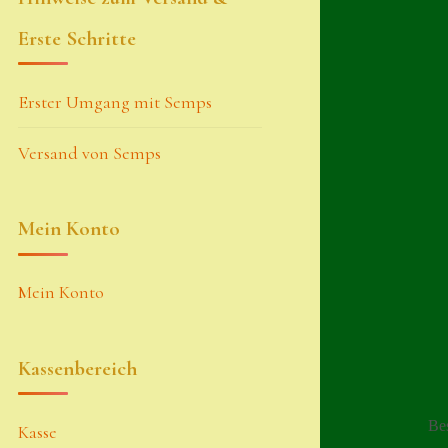
Erste Schritte
Erster Umgang mit Semps
Versand von Semps
Mein Konto
Mein Konto
Kassenbereich
Be
Kasse