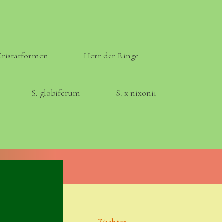
Cristatformen
Herr der Ringe
S. globiferum
S. x nixonii
Meta
Anmelden
Eintrags-Feed
Züchter