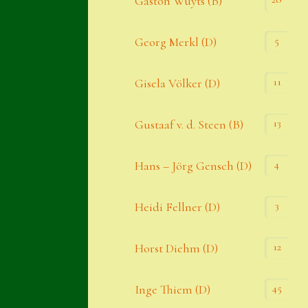
Gaston Wuyts (B)
S. x nixonii
5
Georg Merkl (D)
Semps die ich suche
Semps von A – Z
11
Gisela Völker (D)
Shop
13
Gustaaf v. d. Steen (B)
Suche
Sue Thomas
4
Hans – Jörg Gensch (D)
Translator
3
Heidi Fellner (D)
Versand
Versand von Semps
12
Horst Diehm (D)
Warenkorb
45
Inge Thiem (D)
Warenkorb