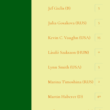
Widerrufsbelehrung
5
Jef Gielis (B)
Zahlung
5
Julia Gosakova (RUS)
Zahlungs- & Versandinfos
35
Zubehör
Kevin C. Vaughn (USA)
Zubehör
0
László Szakszon (HUN)
5
Lynn Smith (USA)
2
Marina Timoshina (RUS)
40
Martin Haberer (D)