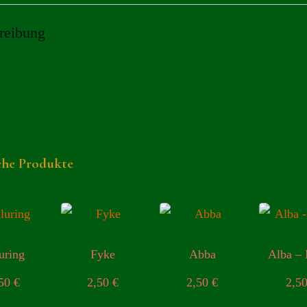
reibung
che Produkte
uring
Fyke
Abba
Alba –
,50
€
2,50
€
2,50
€
2,5