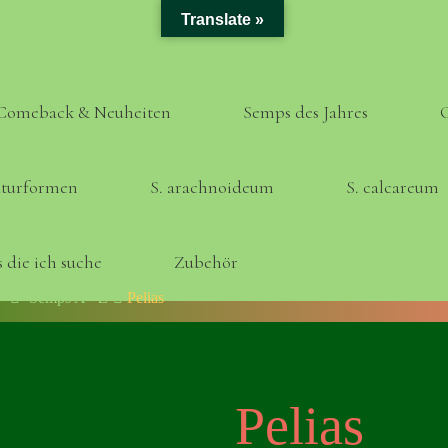
Translate »
Comeback & Neuheiten
Semps des Jahres
turformen
S. arachnoideum
S. calcareum
 die ich suche
Zubehör
Home
Semps A - Z
Pelias
Pelias