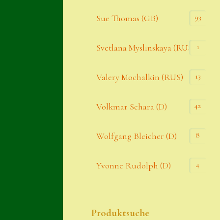
93
Sue Thomas (GB)
1
Svetlana Myslinskaya (RUS)
13
Valery Mochalkin (RUS)
42
Volkmar Schara (D)
8
Wolfgang Bleicher (D)
4
Yvonne Rudolph (D)
Produktsuche