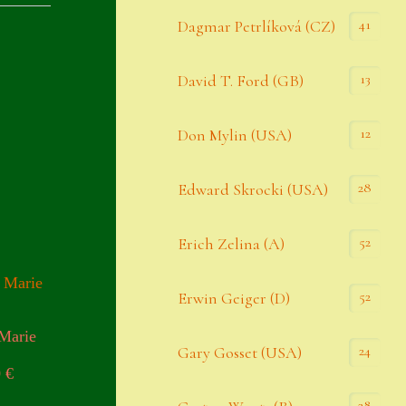
Datenschutzerklärung
41
Dagmar Petrlíková (CZ)
Erster Umgang mit Semps
13
David T. Ford (GB)
Gästebuch
Heuffelii’s
12
Don Mylin (USA)
Home
28
Edward Skrocki (USA)
Hostas
52
Erich Zelina (A)
Impressum
Kasse
52
Erwin Geiger (D)
Kontakt
 Marie
24
Gary Gosset (USA)
Mein Konto
0
€
Naturformen
28