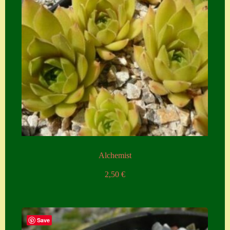
Alchemist
2,50
€
Save