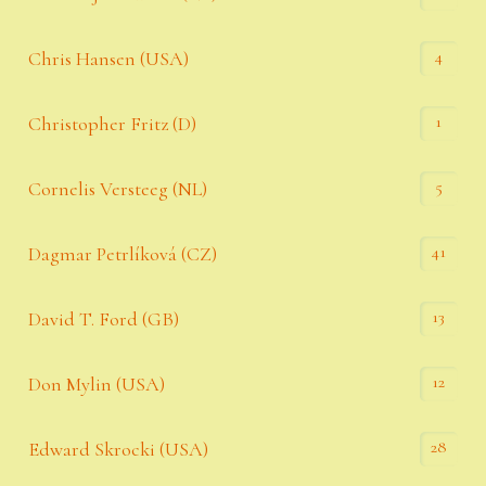
4
Chris Hansen (USA)
1
Christopher Fritz (D)
5
Cornelis Versteeg (NL)
41
Dagmar Petrlíková (CZ)
13
David T. Ford (GB)
12
Don Mylin (USA)
28
Edward Skrocki (USA)