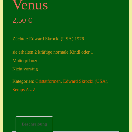
Venus
Seiten
2,50
€
Account
Allgemeine
Züchter: Edward Skrocki (USA) 1976
Geschäftsbedingu
ngen
sie erhalten 2 kräftige normale Kindl oder 1
Mutterpflanze
Comeback &
Nicht vorrätig
Neuheiten
Datenschutzerklä
Kategorien:
Cristatformen
,
Edward Skrocki (USA)
,
rung
Semps A - Z
Erster Umgang
mit Semps
Gästebuch
Beschreibung
Heuffelii’s