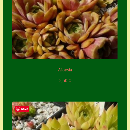
Aloysia
2,50
€
Save