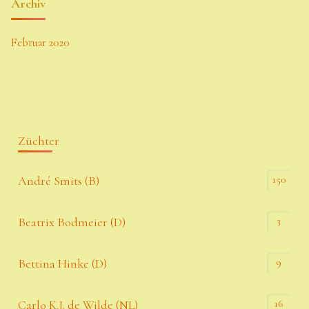
Archiv
Februar 2020
Züchter
150
André Smits (B)
3
Beatrix Bodmeier (D)
9
Bettina Hinke (D)
16
Carlo K.J. de Wilde (NL)