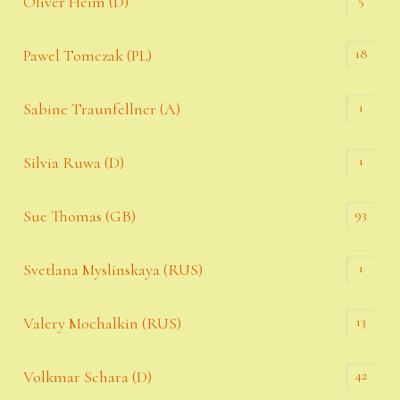
5
Oliver Heim (D)
18
Pawel Tomczak (PL)
1
Sabine Traunfellner (A)
1
Silvia Ruwa (D)
93
Sue Thomas (GB)
1
Svetlana Myslinskaya (RUS)
13
Valery Mochalkin (RUS)
42
Volkmar Schara (D)