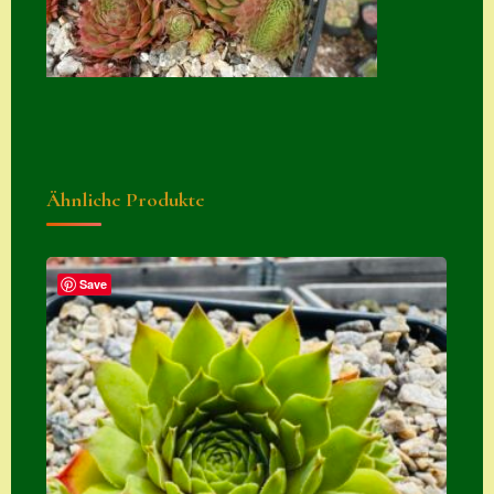
Suche
Sue Thomas
Translator
Versand
Versand von
Ähnliche Produkte
Semps
Warenkorb
Save
Warenkorb
Widerrufsbelehru
ng
Zahlung
Zahlungs- &
Versandinfos