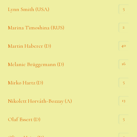
5
Lynn Smith (USA)
2
Marina Timoshina (RUS)
40
Martin Haberer (D)
16
Melanie Brüggemann (D)
5
Mirko Hartz (D)
13
Nikolett Horváth-Bozzay (A)
5
Olaf Essert (D)