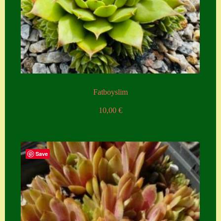
Zubehör
Zubehör
Fatboyslim
10,00
€
Save