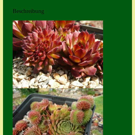
Home
Beschreibung
Hostas
Impressum
Kasse
Kontakt
Mein Konto
Naturformen
S. x nixonii
Semps die ich
suche
Semps von A – Z
Shop