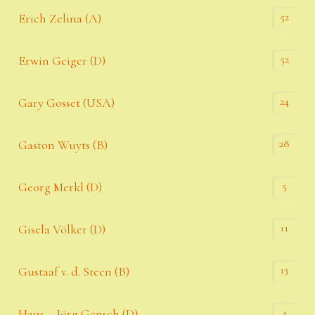
52
Erich Zelina (A)
52
Erwin Geiger (D)
24
Gary Gosset (USA)
28
Gaston Wuyts (B)
5
Georg Merkl (D)
11
Gisela Völker (D)
13
Gustaaf v. d. Steen (B)
4
Hans – Jörg Gensch (D)