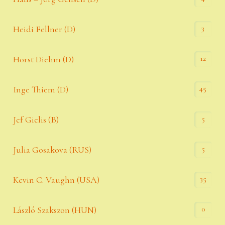
3
Heidi Fellner (D)
12
Horst Diehm (D)
45
Inge Thiem (D)
5
Jef Gielis (B)
5
Julia Gosakova (RUS)
35
Kevin C. Vaughn (USA)
0
László Szakszon (HUN)