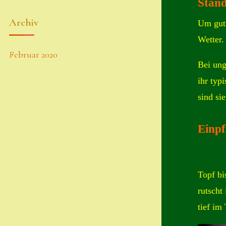
Stand
Archiv
Um gut
Wetter.
Februar 2020
Bei ung
ihr typ
sind sie
Einpf
Topf bi
rutscht
tief im