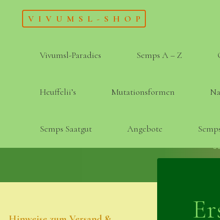
Skip
VIVUMSL-SHOP
to
content
Vivumsl-Paradies
Semps A – Z
Heuffelii’s
Mutationsformen
Na
Semps Saatgut
Angebote
Semps
Er
Hinweise zum Versand &