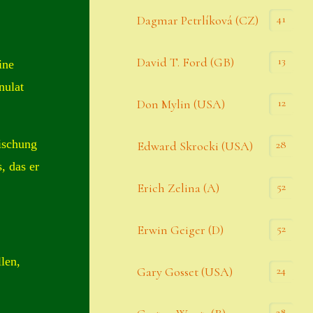
Datenschutzerklärung
41
Dagmar Petrlíková (CZ)
Erster Umgang mit Semps
13
David T. Ford (GB)
ine
Gästebuch
nulat
Heuffelii’s
12
Don Mylin (USA)
Home
ischung
28
Edward Skrocki (USA)
Hostas
, das er
52
Erich Zelina (A)
Impressum
Kasse
52
Erwin Geiger (D)
Kontakt
len,
24
Gary Gosset (USA)
Mein Konto
Naturformen
28