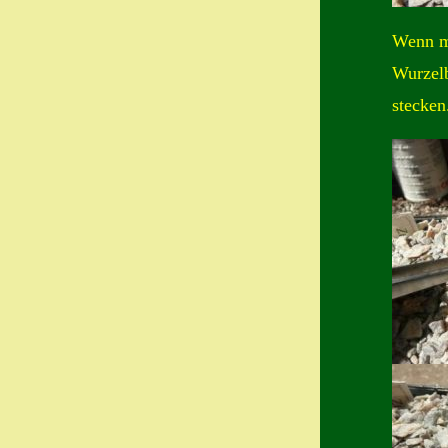
Wenn mö
Wurzelb
stecken