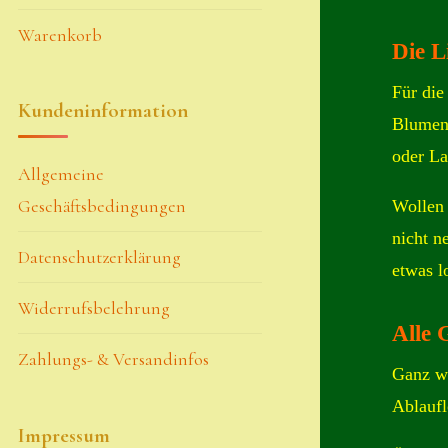
Warenkorb
Die L
Für die
Kundeninformation
Blumene
oder La
Allgemeine
Geschäftsbedingungen
Wollen 
nicht n
Datenschutzerklärung
etwas l
Widerrufsbelehrung
Alle 
Zahlungs- & Versandinfos
Ganz wi
Ablaufl
Impressum