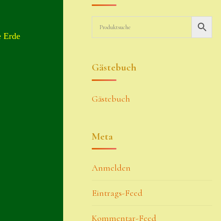
e Erde
Gästebuch
Gästebuch
Meta
Anmelden
Eintrags-Feed
Kommentar-Feed