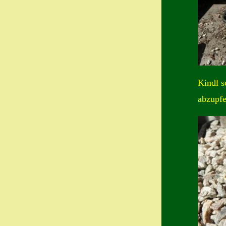
Kindl s
abzupfe