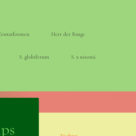
Cristatformen
Herr der Ringe
S. globiferum
S. x nixonii
Meta
Anmelden
mps
Eintrags-Feed
Züchter