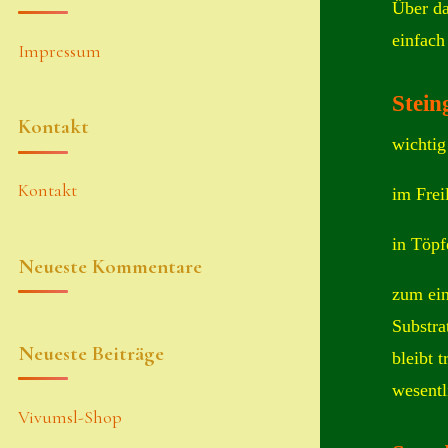
Über da
einfach
Impressum
Stein
Kontakt
wichtig
Kontakt
im Frei
in Töpf
Neueste Kommentare
zum ein
Substra
Neueste Beiträge
bleibt 
wesentl
Vivumsl-Shop