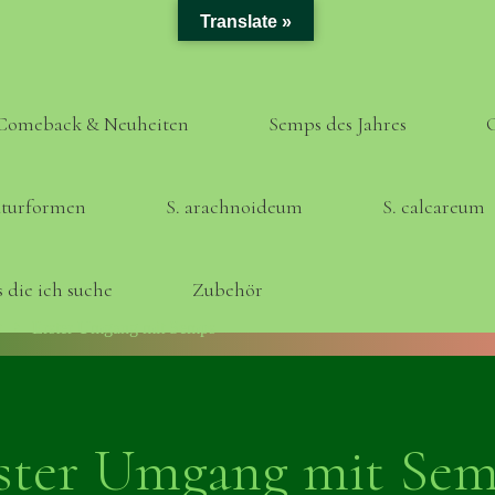
Translate »
Comeback & Neuheiten
Semps des Jahres
turformen
S. arachnoideum
S. calcareum
 die ich suche
Zubehör
Home
Erster Umgang mit Semps
ster Umgang mit Se