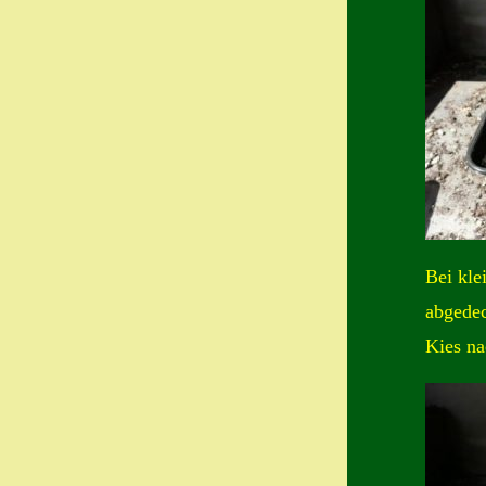
Bei kle
abgedec
Kies na