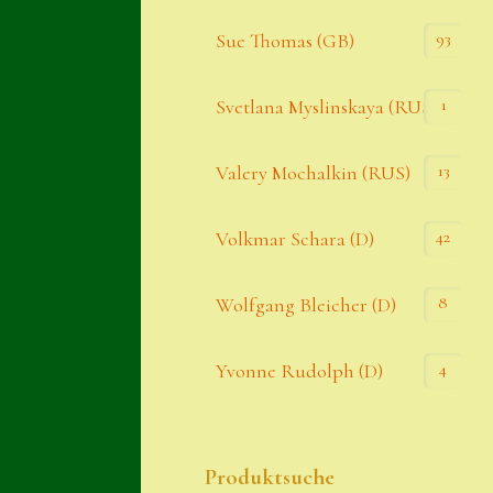
93
Sue Thomas (GB)
1
Svetlana Myslinskaya (RUS)
13
Valery Mochalkin (RUS)
42
Volkmar Schara (D)
8
Wolfgang Bleicher (D)
4
Yvonne Rudolph (D)
Produktsuche