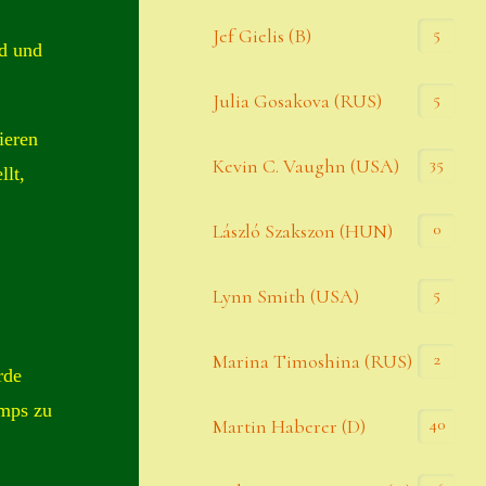
Widerrufsbelehrung
5
Jef Gielis (B)
d und
Zahlung
5
Julia Gosakova (RUS)
Zahlungs- & Versandinfos
ieren
35
Zubehör
Kevin C. Vaughn (USA)
llt,
Zubehör
0
László Szakszon (HUN)
5
Lynn Smith (USA)
2
Marina Timoshina (RUS)
rde
emps zu
40
Martin Haberer (D)