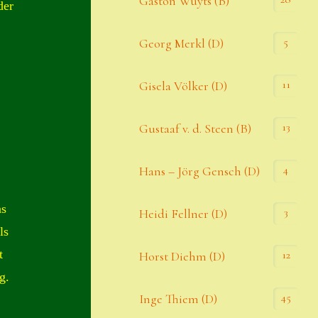
Gaston Wuyts (B)
der
S. x nixonii
5
Georg Merkl (D)
Semps die ich suche
Semps von A – Z
11
Gisela Völker (D)
Shop
13
Gustaaf v. d. Steen (B)
Suche
Sue Thomas
4
Hans – Jörg Gensch (D)
Translator
as
3
Heidi Fellner (D)
Versand
ls
Versand von Semps
t
12
Horst Diehm (D)
g.
Warenkorb
45
Inge Thiem (D)
Warenkorb