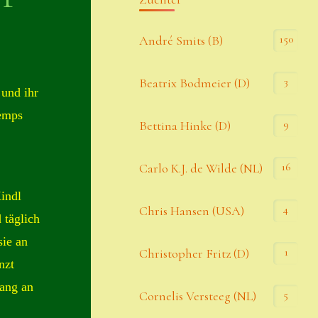
Kommentar-Feed
150
André Smits (B)
WordPress.org
3
Beatrix Bodmeier (D)
 und ihr
Kategorien
Semps
9
Bettina Hinke (D)
Allgemein
16
Carlo K.J. de Wilde (NL)
indl
Seiten
4
Chris Hansen (USA)
 täglich
sie an
Account
1
Christopher Fritz (D)
nzt
Allgemeine Geschäftsbedingungen
fang an
5
Cornelis Versteeg (NL)
Comeback & Neuheiten