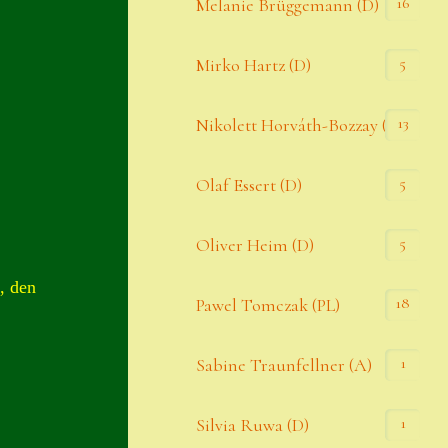
16
Melanie Brüggemann (D)
5
Mirko Hartz (D)
13
Nikolett Horváth-Bozzay (A)
5
Olaf Essert (D)
5
Oliver Heim (D)
, den
18
Pawel Tomczak (PL)
1
Sabine Traunfellner (A)
1
Silvia Ruwa (D)