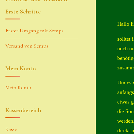
Erste Schritte
Hallo 
Erster Umgang mit Semps
solltet
Versand von Semps
noch ni
benötig
zusamm
Mein Konto
Um es d
Mein Konto
anfangs
etwas g
Kassenbereich
die Son
werden.
Kasse
direkt 