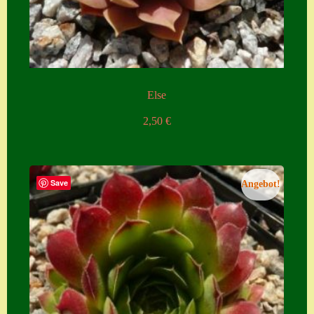
Else
2,50
€
Save
Angebot!