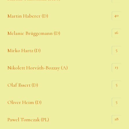
40
Martin Haberer (D)
16
Melanie Brüggemann (D)
5
Mirko Hartz (D)
13
Nikolett Horváth-Bozzay (A)
5
Olaf Essert (D)
5
Oliver Heim (D)
18
Pawel Tomczak (PL)