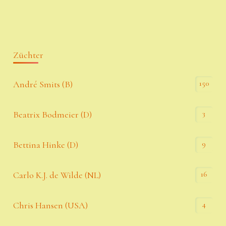
Züchter
150
André Smits (B)
3
Beatrix Bodmeier (D)
9
Bettina Hinke (D)
16
Carlo K.J. de Wilde (NL)
4
Chris Hansen (USA)