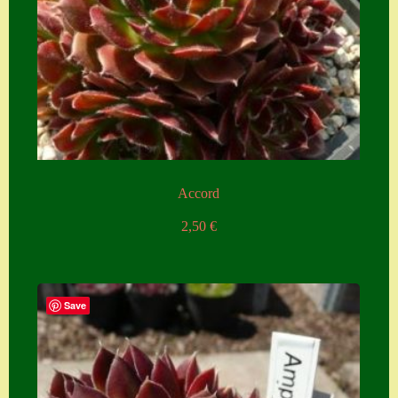
Seiten
Account
Allgemeine
Geschäftsbedingu
ngen
Comeback &
Accord
Neuheiten
2,50
€
Datenschutzerklä
rung
Erster Umgang
Save
mit Semps
Gästebuch
Heuffelii’s