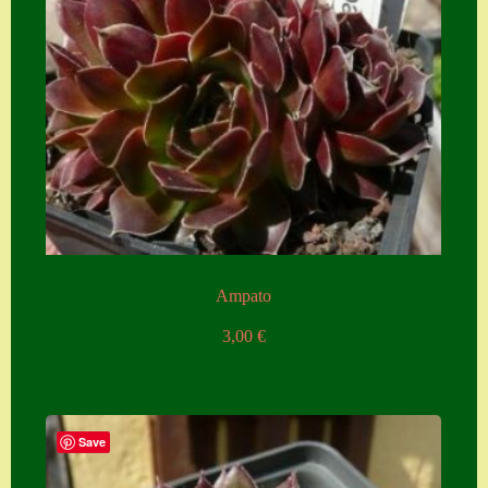
Home
Hostas
Impressum
Kasse
Kontakt
Mein Konto
Naturformen
Ampato
S. x nixonii
3,00
€
Semps die ich
suche
Semps von A – Z
Save
Shop