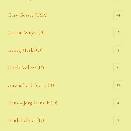
24
Gary Gosset (USA)
28
Gaston Wuyts (B)
5
Georg Merkl (D)
11
Gisela Völker (D)
13
Gustaaf v. d. Steen (B)
4
Hans – Jörg Gensch (D)
3
Heidi Fellner (D)