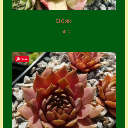
El Golfo
2,50
€
Save