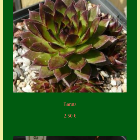
Suche
Sue Thomas
Translator
Versand
Versand von
Semps
Warenkorb
Warenkorb
Widerrufsbelehru
Baruta
ng
2,50
€
Zahlung
Zahlungs- &
Versandinfos