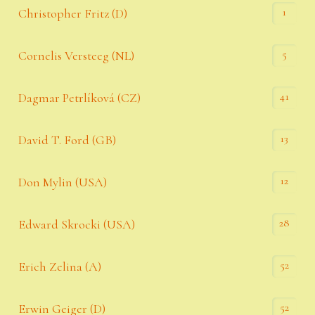
1
Christopher Fritz (D)
5
Cornelis Versteeg (NL)
41
Dagmar Petrlíková (CZ)
13
David T. Ford (GB)
12
Don Mylin (USA)
28
Edward Skrocki (USA)
52
Erich Zelina (A)
52
Erwin Geiger (D)