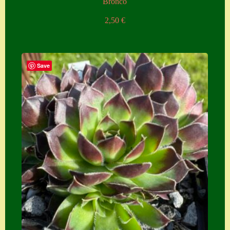
Bronco
2,50
€
Save