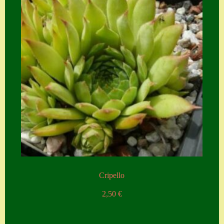
Cripello
2,50
€