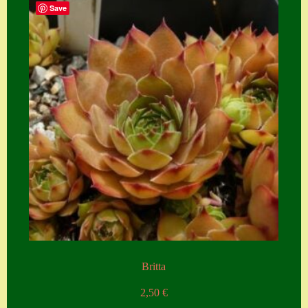
Save
Zubehör
Zubehör
Britta
2,50
€