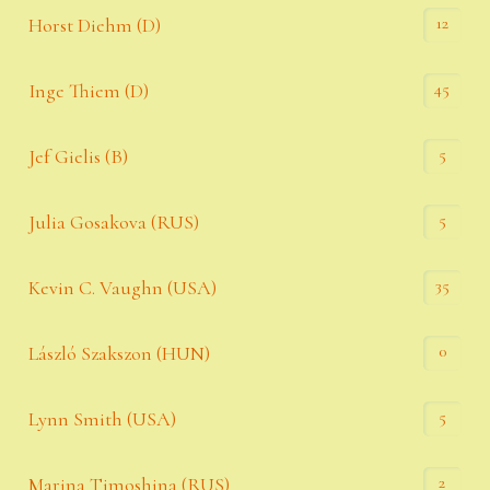
12
Horst Diehm (D)
45
Inge Thiem (D)
5
Jef Gielis (B)
5
Julia Gosakova (RUS)
35
Kevin C. Vaughn (USA)
0
László Szakszon (HUN)
5
Lynn Smith (USA)
2
Marina Timoshina (RUS)