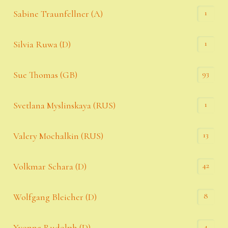
1
Sabine Traunfellner (A)
1
Silvia Ruwa (D)
93
Sue Thomas (GB)
1
Svetlana Myslinskaya (RUS)
13
Valery Mochalkin (RUS)
42
Volkmar Schara (D)
8
Wolfgang Bleicher (D)
4
Yvonne Rudolph (D)