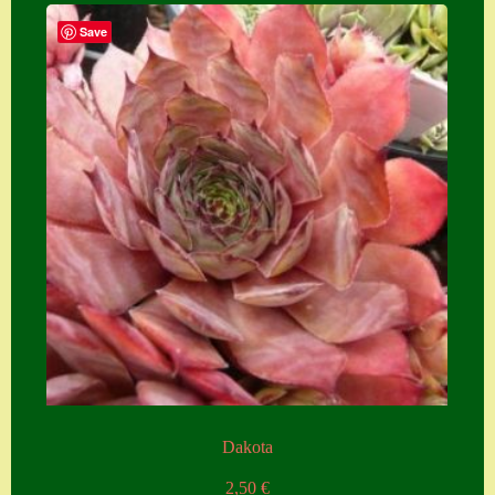
Save
Dakota
2,50
€