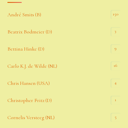
150
André Smits (B)
3
Beatrix Bodmeier (D)
9
Bettina Hinke (D)
16
Carlo K.J. de Wilde (NL)
4
Chris Hansen (USA)
1
Christopher Fritz (D)
5
Cornelis Versteeg (NL)