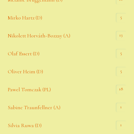
5
Mirko Hartz (D)
13
Nikolett Horváth-Bozzay (A)
5
Olaf Essert (D)
5
Oliver Heim (D)
18
Pawel Tomczak (PL)
1
Sabine Traunfellner (A)
1
Silvia Ruwa (D)