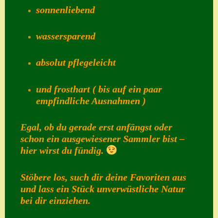
sonnenliebend
Suche
Sue Thomas
wassersparend
Translator
absolut pflegeleicht
Versand
Versand von
und frosthart ( bis auf ein paar
Semps
empfindliche Ausnahmen )
Warenkorb
Egal, ob du gerade erst anfängst oder
Warenkorb
schon ein ausgewiesener Sammler bist –
hier wirst du fündig.
Widerrufsbelehru
ng
Stöbere los, such dir deine Favoriten aus
Zahlung
und lass ein Stück unverwüstliche Natur
bei dir einziehen.
Zahlungs- &
Versandinfos