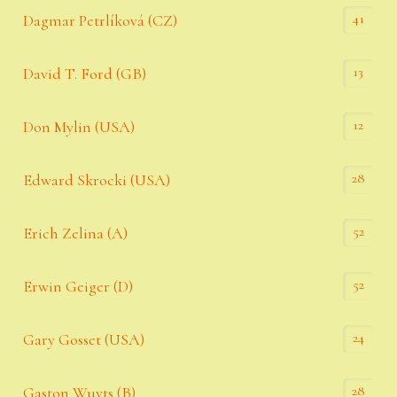
41
Dagmar Petrlíková (CZ)
13
David T. Ford (GB)
12
Don Mylin (USA)
28
Edward Skrocki (USA)
52
Erich Zelina (A)
52
Erwin Geiger (D)
24
Gary Gosset (USA)
28
Gaston Wuyts (B)