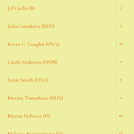
5
Jef Gielis (B)
5
Julia Gosakova (RUS)
35
Kevin C. Vaughn (USA)
0
László Szakszon (HUN)
5
Lynn Smith (USA)
2
Marina Timoshina (RUS)
40
Martin Haberer (D)
16
Melanie Brüggemann (D)