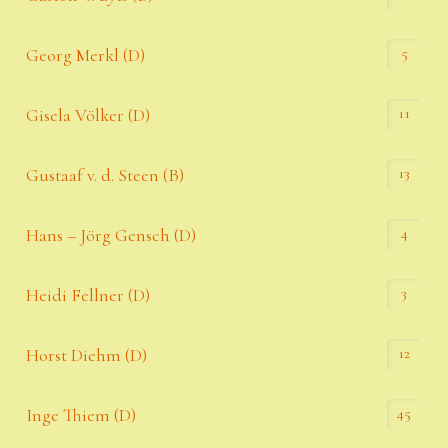
5
Georg Merkl (D)
11
Gisela Völker (D)
13
Gustaaf v. d. Steen (B)
4
Hans – Jörg Gensch (D)
3
Heidi Fellner (D)
12
Horst Diehm (D)
45
Inge Thiem (D)