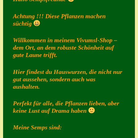
Home
Achtung !!! Diese Pflanzen machen
Hostas
süchtig
Impressum
Willkommen in meinem Vivumsl-Shop –
Kasse
dem Ort, an dem robuste Schönheit auf
gute Laune trifft.
Kontakt
Mein Konto
Hier findest du Hauswurzen, die nicht nur
gut aussehen, sondern auch was
Naturformen
aushalten.
S. x nixonii
Semps die ich
Perfekt für alle, die Pflanzen lieben, aber
keine Lust auf Drama haben
suche
Semps von A – Z
Meine Semps sind:
Shop