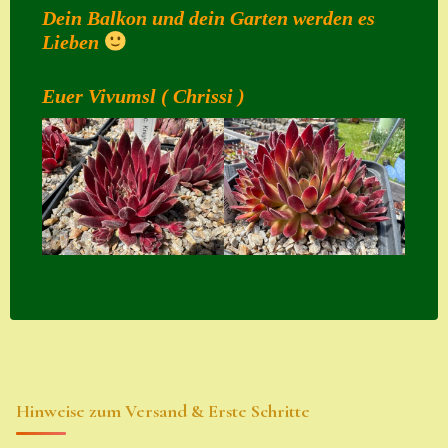
Dein Balkon und dein Garten werden es
Zubehör
Lieben
Zubehör
Euer Vivumsl ( Chrissi )
Hinweise zum Versand & Erste Schritte