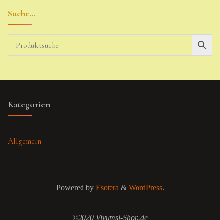
Suche…
Kategorien
Allgemein
Powered by
Esotera
&
WordPress
.
©2020 Vivumsl-Shop.de