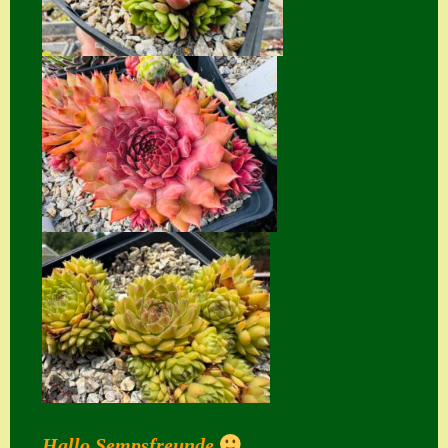
Seiten
Account
Allgemeine
Geschäftsbedingu
ngen
Comeback &
Neuheiten
Datenschutzerklä
rung
Erster Umgang
mit Semps
Gästebuch
Heuffelii’s
Hallo Sempsfreunde