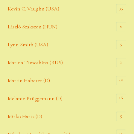
35
Kevin C. Vaughn (USA)
0
László Szakszon (HUN)
5
Lynn Smith (USA)
2
Marina Timoshina (RUS)
40
Martin Haberer (D)
16
Melanie Brüggemann (D)
5
Mirko Hartz (D)
13