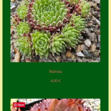
Malvina
4,00
€
Save