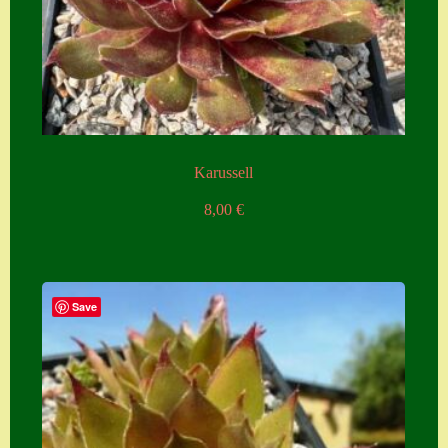
Karussell
8,00
€
Save