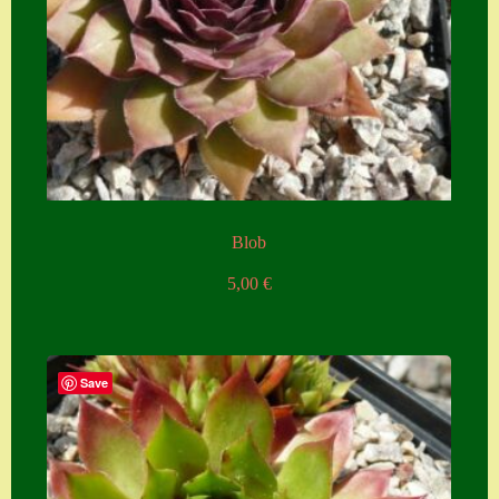
Seiten
Account
Allgemeine
Geschäftsbedingu
ngen
Comeback &
Blob
Neuheiten
5,00
€
Datenschutzerklä
rung
Erster Umgang
Save
mit Semps
Gästebuch
Heuffelii’s