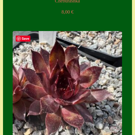
Cheburashka
8,00
€
Save