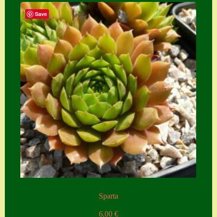
Save
Sparta
6,00
€