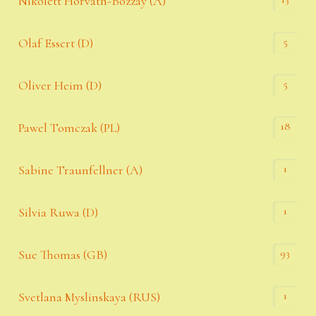
Nikolett Horváth-Bozzay (A)
5
Olaf Essert (D)
5
Oliver Heim (D)
18
Pawel Tomczak (PL)
1
Sabine Traunfellner (A)
1
Silvia Ruwa (D)
93
Sue Thomas (GB)
1
Svetlana Myslinskaya (RUS)