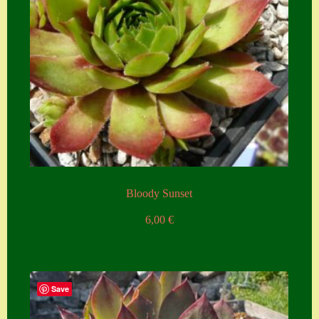
Home
Hostas
Impressum
Kasse
Kontakt
Mein Konto
Naturformen
Bloody Sunset
S. x nixonii
6,00
€
Semps die ich
suche
Semps von A – Z
Save
Shop