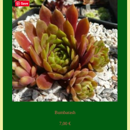
Save
Zubehör
Zubehör
Bumbarash
7,00
€