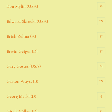
12
Don Mylin (USA)
28
Edward Skrocki (USA)
52
Erich Zelina (A)
52
Erwin Geiger (D)
24
Gary Gosset (USA)
28
Gaston Wuyts (B)
5
Georg Merkl (D)
11
Gisela Völker (D)