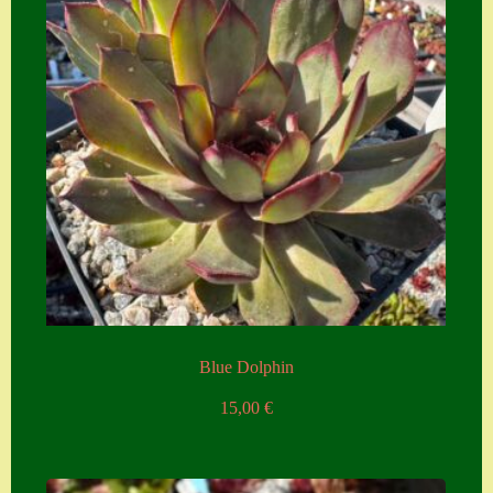
Suche
Sue Thomas
Translator
Versand
Versand von
Semps
Warenkorb
Warenkorb
Widerrufsbelehru
Blue Dolphin
ng
15,00
€
Zahlung
Zahlungs- &
Versandinfos