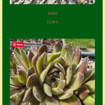
Habbl
15,00
€
Save