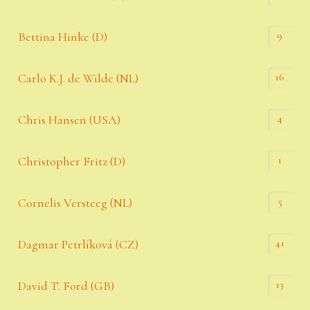
9
Bettina Hinke (D)
16
Carlo K.J. de Wilde (NL)
4
Chris Hansen (USA)
1
Christopher Fritz (D)
5
Cornelis Versteeg (NL)
41
Dagmar Petrlíková (CZ)
13
David T. Ford (GB)