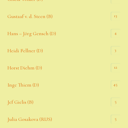
13
Gustaaf v. d. Steen (B)
4
Hans – Jörg Gensch (D)
3
Heidi Fellner (D)
12
Horst Diehm (D)
45
Inge Thiem (D)
5
Jef Gielis (B)
5
Julia Gosakova (RUS)