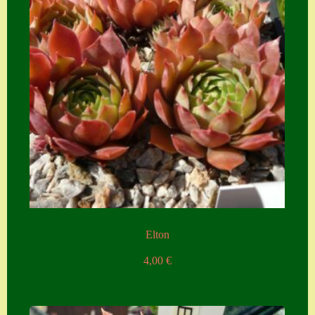
Suche
Sue Thomas
Translator
Versand
Versand von
Semps
Warenkorb
Warenkorb
Widerrufsbelehru
Elton
ng
4,00
€
Zahlung
Zahlungs- &
Versandinfos