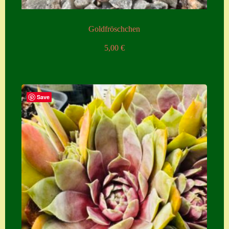
Goldfröschchen
5,00
€
Save