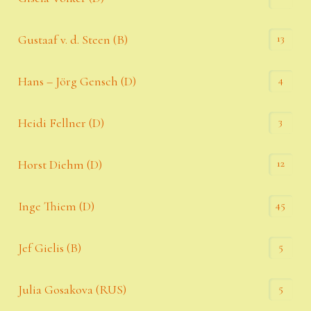
13
Gustaaf v. d. Steen (B)
4
Hans – Jörg Gensch (D)
3
Heidi Fellner (D)
12
Horst Diehm (D)
45
Inge Thiem (D)
5
Jef Gielis (B)
5
Julia Gosakova (RUS)