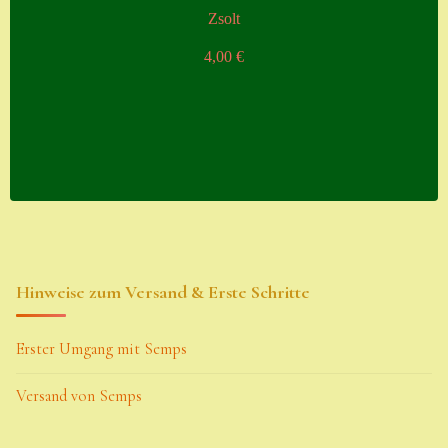
Zsolt
4,00
€
Hinweise zum Versand & Erste Schritte
Erster Umgang mit Semps
Versand von Semps