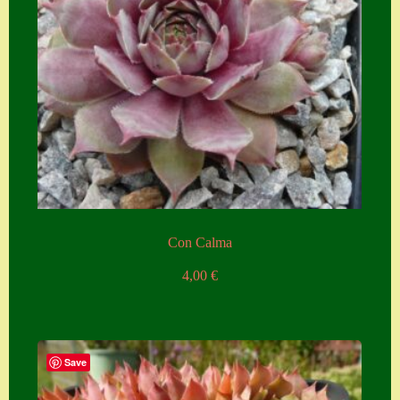
Home
Hostas
Impressum
Kasse
Kontakt
Mein Konto
Naturformen
Con Calma
S. x nixonii
4,00
€
Semps die ich
suche
Semps von A – Z
Save
Shop