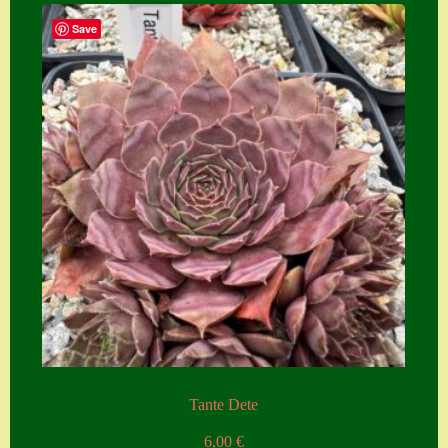
Save
Tante Dete
6,00
€