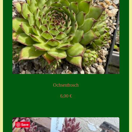
Ochsenfrosch
6,00
€
Save