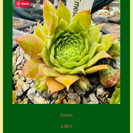
Save
Zubehör
Zubehör
Emese
4,00
€