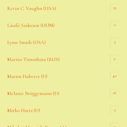
35
Kevin C. Vaughn (USA)
0
László Szakszon (HUN)
5
Lynn Smith (USA)
2
Marina Timoshina (RUS)
40
Martin Haberer (D)
16
Melanie Brüggemann (D)
5
Mirko Hartz (D)
13