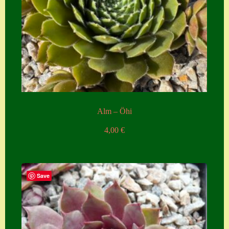
Seiten
Account
Allgemeine
Geschäftsbedingu
ngen
Comeback &
Alm – Öhi
Neuheiten
4,00
€
Datenschutzerklä
rung
Erster Umgang
Save
mit Semps
Gästebuch
Heuffelii’s