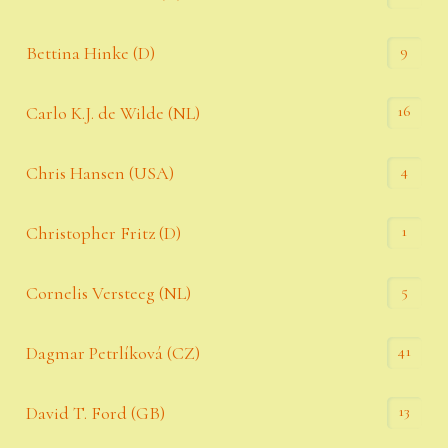
9
Bettina Hinke (D)
16
Carlo K.J. de Wilde (NL)
4
Chris Hansen (USA)
1
Christopher Fritz (D)
5
Cornelis Versteeg (NL)
41
Dagmar Petrlíková (CZ)
13
David T. Ford (GB)