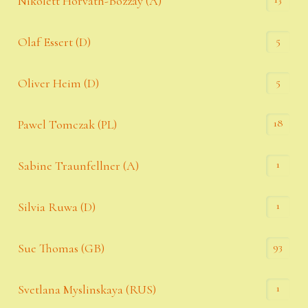
Nikolett Horváth-Bozzay (A)
5
Olaf Essert (D)
5
Oliver Heim (D)
18
Pawel Tomczak (PL)
1
Sabine Traunfellner (A)
1
Silvia Ruwa (D)
93
Sue Thomas (GB)
1
Svetlana Myslinskaya (RUS)