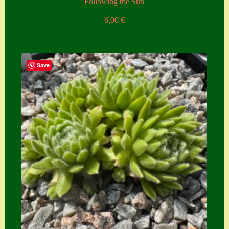
Following the Sun
6,00
€
Save