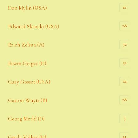
12
Don Mylin (USA)
28
Edward Skrocki (USA)
52
Erich Zelina (A)
52
Erwin Geiger (D)
24
Gary Gosset (USA)
28
Gaston Wuyts (B)
5
Georg Merkl (D)
11
Gisela Völker (D)