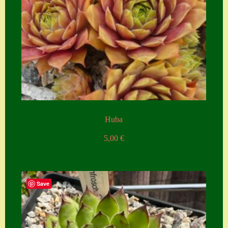
Huba
5,00
€
Save