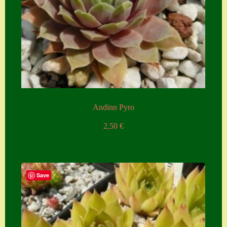
Andinn Pyro
2,50
€
Save