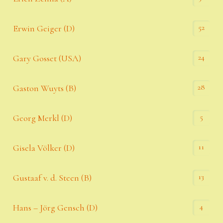
52
Erwin Geiger (D)
24
Gary Gosset (USA)
28
Gaston Wuyts (B)
5
Georg Merkl (D)
11
Gisela Völker (D)
13
Gustaaf v. d. Steen (B)
4
Hans – Jörg Gensch (D)