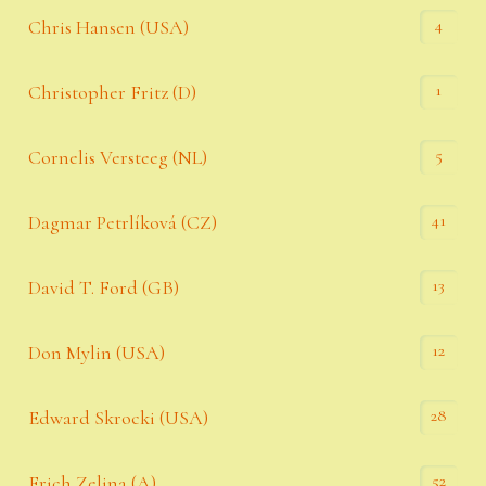
4
Chris Hansen (USA)
1
Christopher Fritz (D)
5
Cornelis Versteeg (NL)
41
Dagmar Petrlíková (CZ)
13
David T. Ford (GB)
12
Don Mylin (USA)
28
Edward Skrocki (USA)
52
Erich Zelina (A)