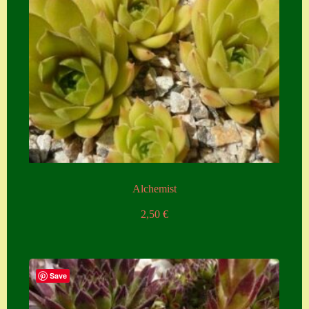
Alchemist
2,50
€
Save