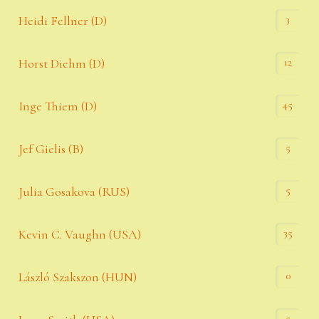
3
Heidi Fellner (D)
12
Horst Diehm (D)
45
Inge Thiem (D)
5
Jef Gielis (B)
5
Julia Gosakova (RUS)
35
Kevin C. Vaughn (USA)
0
László Szakszon (HUN)
5