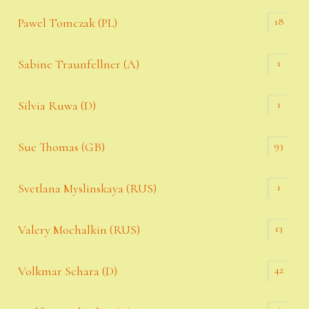
18
Pawel Tomczak (PL)
1
Sabine Traunfellner (A)
1
Silvia Ruwa (D)
93
Sue Thomas (GB)
1
Svetlana Myslinskaya (RUS)
13
Valery Mochalkin (RUS)
42
Volkmar Schara (D)