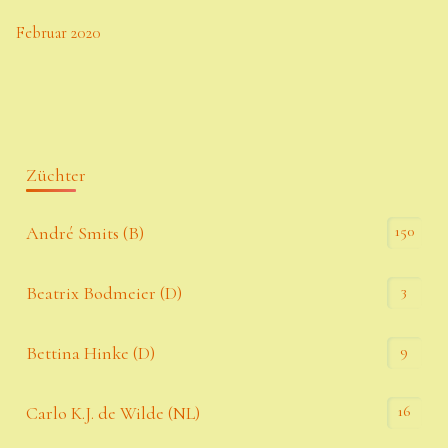
Februar 2020
Züchter
150
André Smits (B)
3
Beatrix Bodmeier (D)
9
Bettina Hinke (D)
16
Carlo K.J. de Wilde (NL)