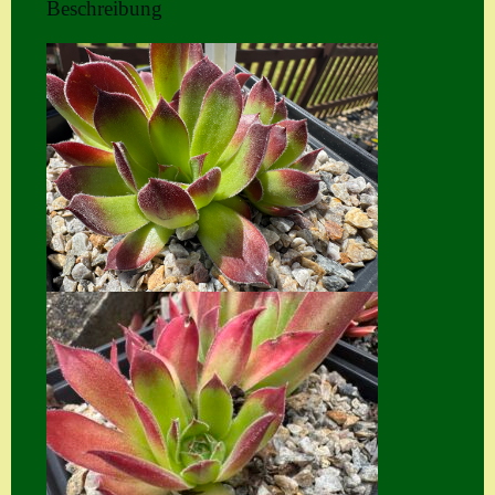
Beschreibung
Home
Hostas
Impressum
Kasse
Kontakt
Mein Konto
Naturformen
S. x nixonii
Semps die ich
suche
Semps von A – Z
Shop