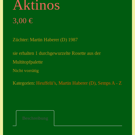
Aktinos
Seiten
3,00
€
Account
Allgemeine
Züchter: Martin Haberer (D) 1987
Geschäftsbedingu
ngen
sie erhalten 1 durchgewurzelte Rosette aus der
Multitopfpalette
Comeback &
Nicht vorrätig
Neuheiten
Datenschutzerklä
Kategorien:
Heuffelii’s
,
Martin Haberer (D)
,
Semps A - Z
rung
Erster Umgang
mit Semps
Beschreibung
Gästebuch
Heuffelii’s