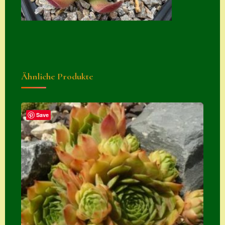
Suche
Sue Thomas
Translator
Versand
Ähnliche Produkte
Versand von
Semps
Save
Warenkorb
Warenkorb
Widerrufsbelehru
ng
Zahlung
Zahlungs- &
Versandinfos