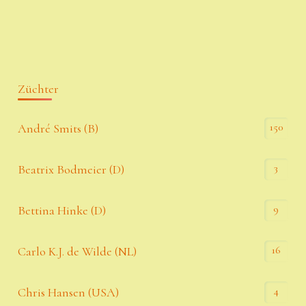
Züchter
150
André Smits (B)
3
Beatrix Bodmeier (D)
9
Bettina Hinke (D)
16
Carlo K.J. de Wilde (NL)
4
Chris Hansen (USA)