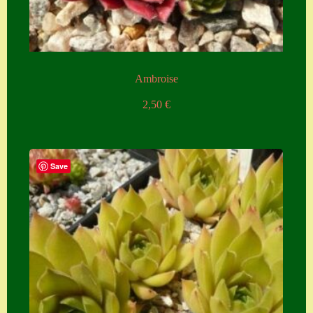
Zubehör
Zubehör
Ambroise
2,50
€
Save