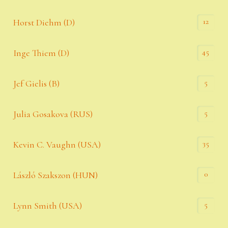
12
Horst Diehm (D)
45
Inge Thiem (D)
5
Jef Gielis (B)
5
Julia Gosakova (RUS)
35
Kevin C. Vaughn (USA)
0
László Szakszon (HUN)
5
Lynn Smith (USA)