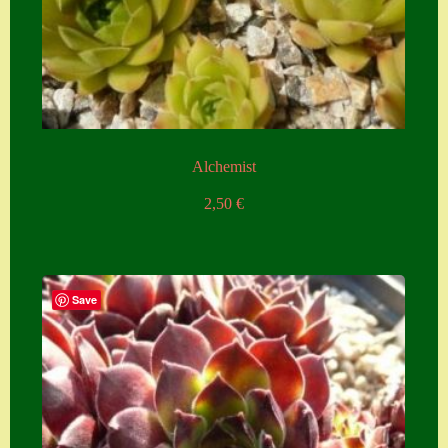
Alchemist
2,50
€
Save