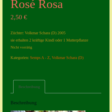
Rosé Rosa
Seiten
2,50
€
Account
Allgemeine
Züchter: Volkmar Schara (D) 2005
Geschäftsbedingu
sie erhalten 2 kräftige Kindl oder 1 Mutterpflanze
ngen
Nicht vorrätig
Comeback &
Kategorien:
Semps A - Z
,
Volkmar Schara (D)
Neuheiten
Datenschutzerklä
rung
Erster Umgang
Beschreibung
mit Semps
Gästebuch
Beschreibung
Heuffelii’s