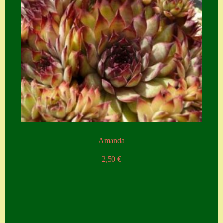
Amanda
2,50
€