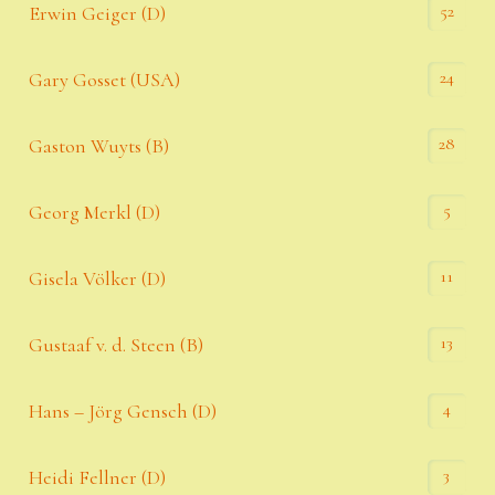
52
Erwin Geiger (D)
24
Gary Gosset (USA)
28
Gaston Wuyts (B)
5
Georg Merkl (D)
11
Gisela Völker (D)
13
Gustaaf v. d. Steen (B)
4
Hans – Jörg Gensch (D)
3
Heidi Fellner (D)