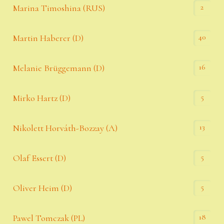
2
Marina Timoshina (RUS)
40
Martin Haberer (D)
16
Melanie Brüggemann (D)
5
Mirko Hartz (D)
13
Nikolett Horváth-Bozzay (A)
5
Olaf Essert (D)
5
Oliver Heim (D)
18
Pawel Tomczak (PL)