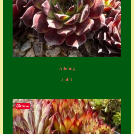
Alluring
2,50
€
Save