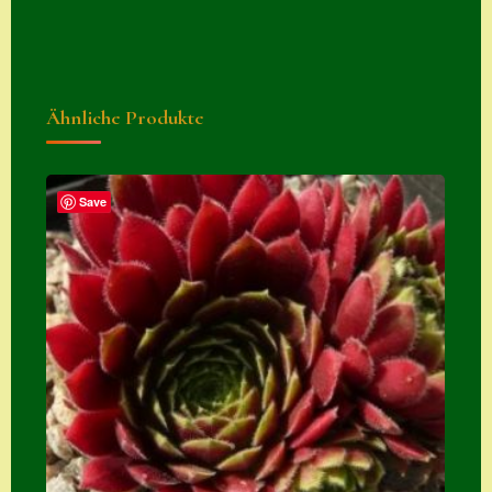
Suche
Sue Thomas
Translator
Ähnliche Produkte
Versand
Versand von
Save
Semps
Warenkorb
Warenkorb
Widerrufsbelehru
ng
Zahlung
Zahlungs- &
Versandinfos