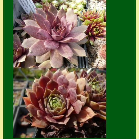
Home
Hostas
Impressum
Kasse
Kontakt
Mein Konto
Naturformen
S. x nixonii
Semps die ich
suche
Semps von A – Z
Shop