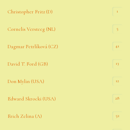
1
Christopher Fritz (D)
5
Cornelis Versteeg (NL)
41
Dagmar Petrlíková (CZ)
13
David T. Ford (GB)
12
Don Mylin (USA)
28
Edward Skrocki (USA)
52
Erich Zelina (A)