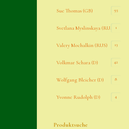
93
Sue Thomas (GB)
1
Svetlana Myslinskaya (RUS)
13
Valery Mochalkin (RUS)
42
Volkmar Schara (D)
8
Wolfgang Bleicher (D)
4
Yvonne Rudolph (D)
Produktsuche