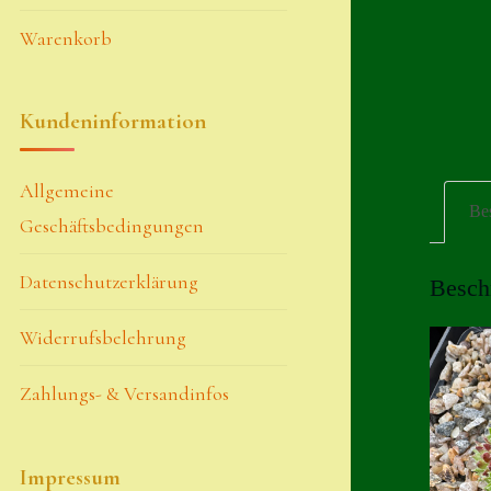
Warenkorb
Kundeninformation
Allgemeine
Be
Geschäftsbedingungen
Datenschutzerklärung
Besch
Widerrufsbelehrung
Zahlungs- & Versandinfos
Impressum