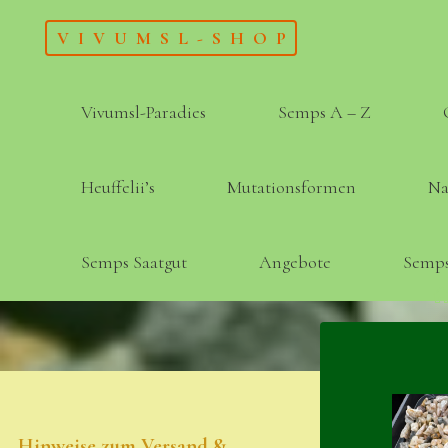
Skip
VIVUMSL-SHOP
to
content
Vivumsl-Paradies
Semps A – Z
Heuffelii’s
Mutationsformen
Na
Semps Saatgut
Angebote
Semps
Hinweise zum Versand &