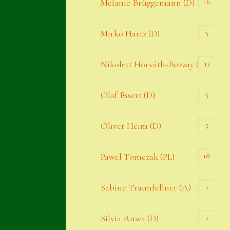
16
Melanie Brüggemann (D)
5
Mirko Hartz (D)
13
Nikolett Horváth-Bozzay (A)
5
Olaf Essert (D)
5
Oliver Heim (D)
18
Pawel Tomczak (PL)
1
Sabine Traunfellner (A)
1
Silvia Ruwa (D)