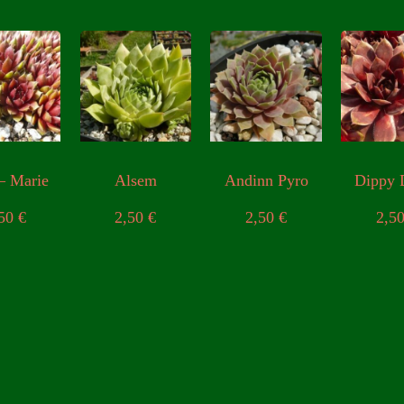
– Marie
Alsem
Andinn Pyro
Dippy
,50
€
2,50
€
2,50
€
2,5