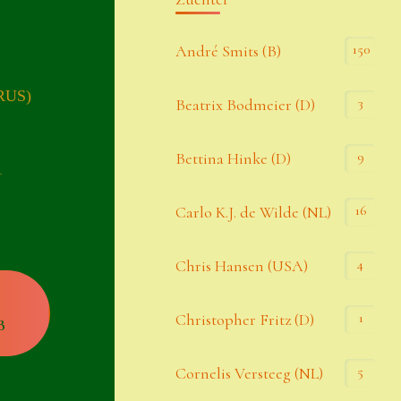
Kommentar-Feed
150
André Smits (B)
WordPress.org
(RUS)
3
Beatrix Bodmeier (D)
Kategorien
9
Bettina Hinke (D)
1
Allgemein
16
Carlo K.J. de Wilde (NL)
Seiten
4
Chris Hansen (USA)
Account
1
Christopher Fritz (D)
B
Allgemeine Geschäftsbedingungen
5
Cornelis Versteeg (NL)
Comeback & Neuheiten