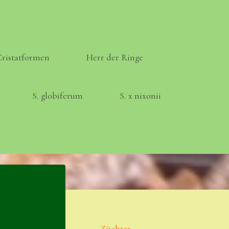
Cristatformen
Herr der Ringe
S. globiferum
S. x nixonii
Meta
Anmelden
Eintrags-Feed
Züchter