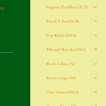
Datenschutzerklärung
41
Dagmar Petrlíková (CZ)
ery
Erster Umgang mit Semps
13
David T. Ford (GB)
Gästebuch
Heuffelii’s
12
Don Mylin (USA)
Home
28
Edward Skrocki (USA)
Hostas
52
Erich Zelina (A)
Impressum
Kasse
52
Erwin Geiger (D)
Kontakt
24
Gary Gosset (USA)
Mein Konto
Naturformen
28