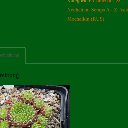
Kategorien:
Comeback &
Neuheiten
,
Semps A - Z
,
Val
Mochalkin (RUS)
schreibung
reibung