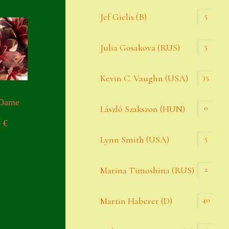
Widerrufsbelehrung
5
Jef Gielis (B)
Zahlung
5
Julia Gosakova (RUS)
Zahlungs- & Versandinfos
35
Zubehör
Kevin C. Vaughn (USA)
Zubehör
 Dame
0
László Szakszon (HUN)
0
€
5
Lynn Smith (USA)
2
Marina Timoshina (RUS)
40
Martin Haberer (D)