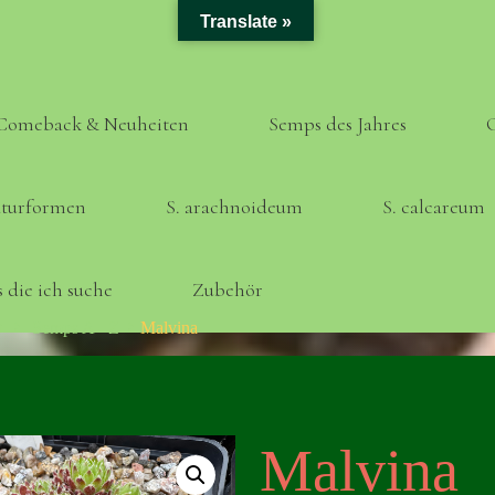
Translate »
Comeback & Neuheiten
Semps des Jahres
turformen
S. arachnoideum
S. calcareum
 die ich suche
Zubehör
Home
Semps A - Z
Malvina
Malvina