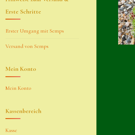
Erste Schritte
Erster Umgang mit Semps
Versand von Semps
Mein Konto
Mein Konto
Kassenbereich
Kasse