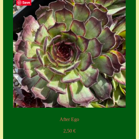
Save
After Ego
2,50
€