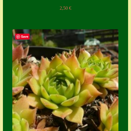
2,50
€
Save