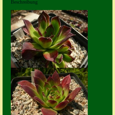
Beschreibung
Home
Hostas
Impressum
Kasse
Kontakt
Mein Konto
Naturformen
S. x nixonii
Semps die ich
suche
Semps von A – Z
Shop