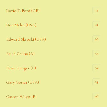
13
David T. Ford (GB)
12
Don Mylin (USA)
28
Edward Skrocki (USA)
52
Erich Zelina (A)
52
Erwin Geiger (D)
24
Gary Gosset (USA)
28
Gaston Wuyts (B)