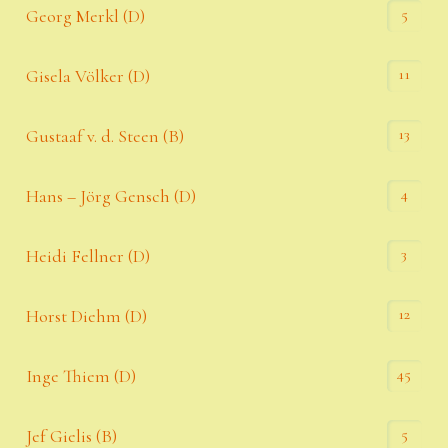
5
Georg Merkl (D)
11
Gisela Völker (D)
13
Gustaaf v. d. Steen (B)
4
Hans – Jörg Gensch (D)
3
Heidi Fellner (D)
12
Horst Diehm (D)
45
Inge Thiem (D)
5
Jef Gielis (B)