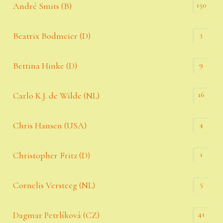
150
André Smits (B)
3
Beatrix Bodmeier (D)
9
Bettina Hinke (D)
16
Carlo K.J. de Wilde (NL)
4
Chris Hansen (USA)
1
Christopher Fritz (D)
5
Cornelis Versteeg (NL)
41
Dagmar Petrlíková (CZ)