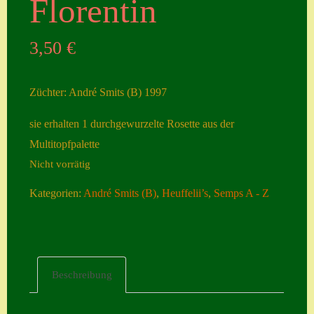
Florentin
Seiten
3,50
€
Account
Allgemeine
Züchter: André Smits (B) 1997
Geschäftsbedingu
ngen
sie erhalten 1 durchgewurzelte Rosette aus der
Multitopfpalette
Comeback &
Nicht vorrätig
Neuheiten
Datenschutzerklä
Kategorien:
André Smits (B)
,
Heuffelii’s
,
Semps A - Z
rung
Erster Umgang
mit Semps
Beschreibung
Gästebuch
Heuffelii’s