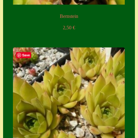
Bernstein
2,50
€
Save