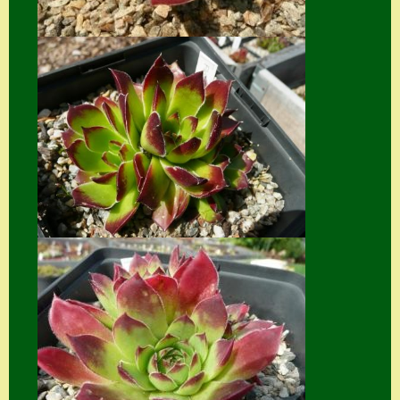
Suche
Sue Thomas
Translator
Versand
Versand von
Semps
Warenkorb
Warenkorb
Widerrufsbelehru
ng
Zahlung
Zahlungs- &
Versandinfos