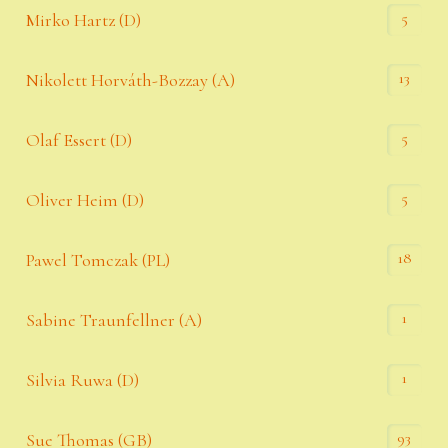
5
Mirko Hartz (D)
13
Nikolett Horváth-Bozzay (A)
5
Olaf Essert (D)
5
Oliver Heim (D)
18
Pawel Tomczak (PL)
1
Sabine Traunfellner (A)
1
Silvia Ruwa (D)
93
Sue Thomas (GB)