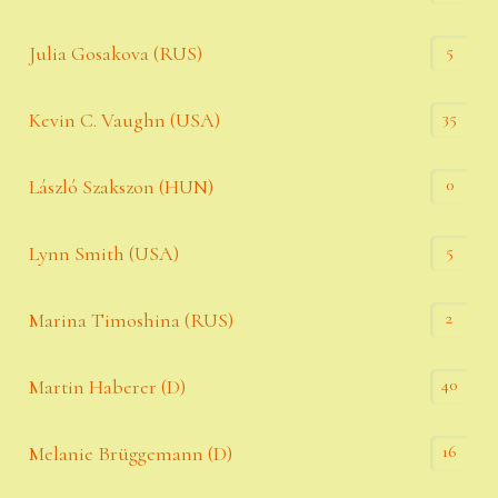
5
Julia Gosakova (RUS)
35
Kevin C. Vaughn (USA)
0
László Szakszon (HUN)
5
Lynn Smith (USA)
2
Marina Timoshina (RUS)
40
Martin Haberer (D)
16
Melanie Brüggemann (D)