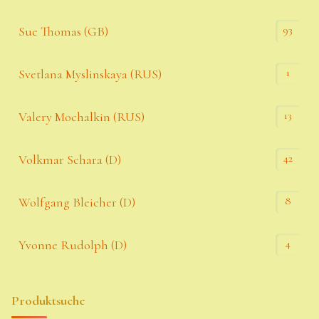
93
Sue Thomas (GB)
1
Svetlana Myslinskaya (RUS)
13
Valery Mochalkin (RUS)
42
Volkmar Schara (D)
8
Wolfgang Bleicher (D)
4
Yvonne Rudolph (D)
Produktsuche