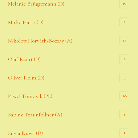
16
Melanie Brüggemann (D)
5
Mirko Hartz (D)
13
Nikolett Horváth-Bozzay (A)
5
Olaf Essert (D)
5
Oliver Heim (D)
18
Pawel Tomczak (PL)
1
Sabine Traunfellner (A)
1
Silvia Ruwa (D)