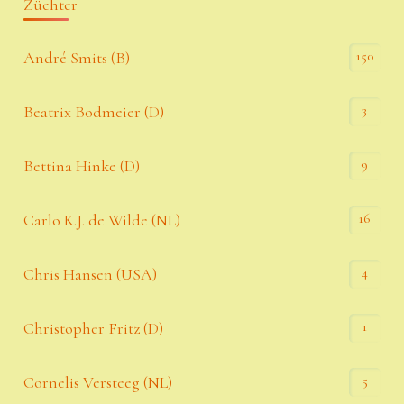
Züchter
150
André Smits (B)
3
Beatrix Bodmeier (D)
9
Bettina Hinke (D)
16
Carlo K.J. de Wilde (NL)
4
Chris Hansen (USA)
1
Christopher Fritz (D)
5
Cornelis Versteeg (NL)