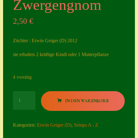
Zwergengnom
Seiten
2,50
€
Account
Allgemeine
Züchter : Erwin Geiger (D) 2012
Geschäftsbedingu
ngen
sie erhalten 2 kräftige Kindl oder 1 Mutterpflanze
Comeback &
Neuheiten
4 vorrätig
Datenschutzerklä
rung
Zwergengnom
IN DEN WARENKORB
Menge
Erster Umgang
mit Semps
Kategorien:
Erwin Geiger (D)
,
Semps A - Z
Gästebuch
Heuffelii’s