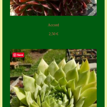
Accord
2,50
€
Save