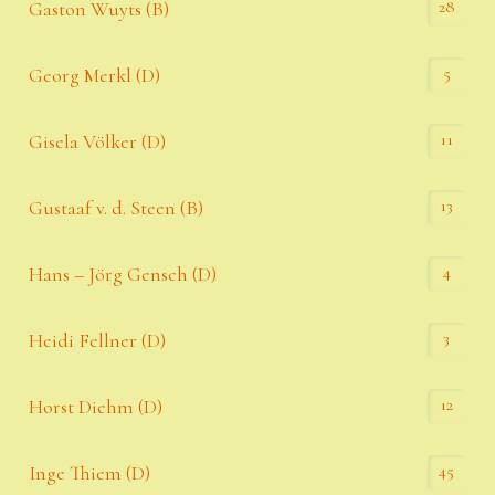
28
Gaston Wuyts (B)
5
Georg Merkl (D)
11
Gisela Völker (D)
13
Gustaaf v. d. Steen (B)
4
Hans – Jörg Gensch (D)
3
Heidi Fellner (D)
12
Horst Diehm (D)
45
Inge Thiem (D)