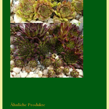
Suche
Sue Thomas
Translator
Versand
Versand von
Semps
Warenkorb
Warenkorb
Widerrufsbelehru
ng
Zahlung
Zahlungs- &
Ähnliche Produkte
Versandinfos