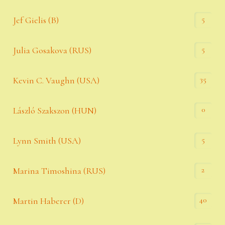
5
Jef Gielis (B)
5
Julia Gosakova (RUS)
35
Kevin C. Vaughn (USA)
0
László Szakszon (HUN)
5
Lynn Smith (USA)
2
Marina Timoshina (RUS)
40
Martin Haberer (D)