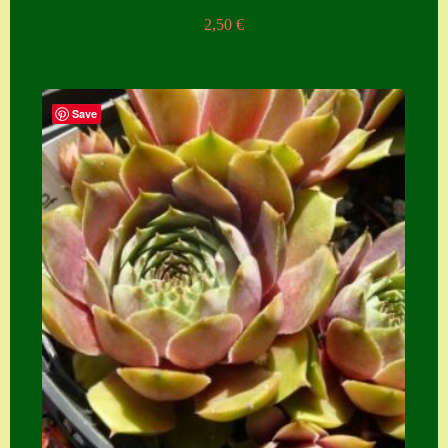
2,50
€
Save