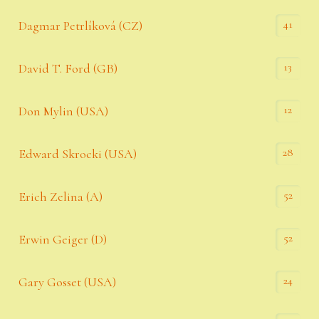
41
Dagmar Petrlíková (CZ)
13
David T. Ford (GB)
12
Don Mylin (USA)
28
Edward Skrocki (USA)
52
Erich Zelina (A)
52
Erwin Geiger (D)
24
Gary Gosset (USA)