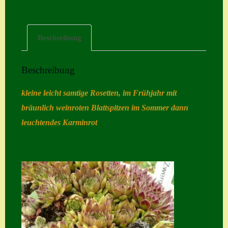
Home
Hostas
Beschreibung
Impressum
Beschreibung
Kasse
Kontakt
kleine leicht samtige Rosetten, im Frühjahr mit
bräunlich weinroten Blattspitzen im Sommer dann
Mein Konto
leuchtendes Karminrot
Naturformen
S. x nixonii
Semps die ich
suche
Semps von A – Z
Shop