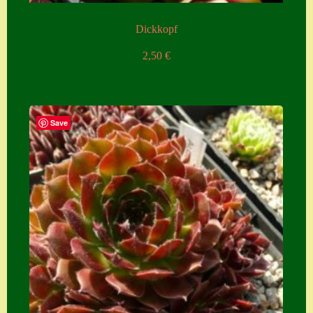
Dickkopf
2,50
€
Save