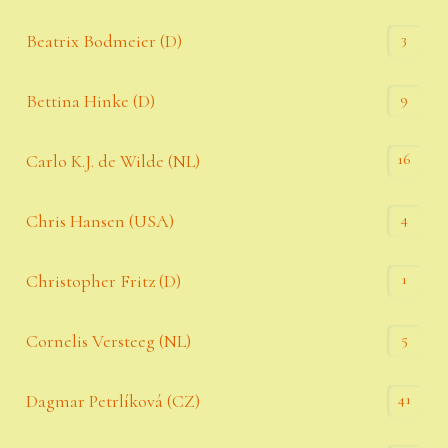
3
Beatrix Bodmeier (D)
9
Bettina Hinke (D)
16
Carlo K.J. de Wilde (NL)
4
Chris Hansen (USA)
1
Christopher Fritz (D)
5
Cornelis Versteeg (NL)
41
Dagmar Petrlíková (CZ)