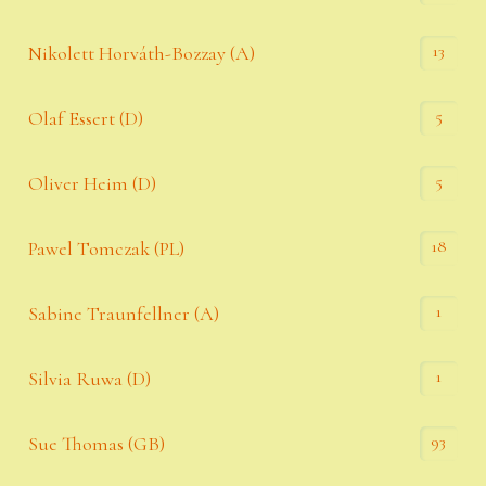
13
Nikolett Horváth-Bozzay (A)
5
Olaf Essert (D)
5
Oliver Heim (D)
18
Pawel Tomczak (PL)
1
Sabine Traunfellner (A)
1
Silvia Ruwa (D)
93
Sue Thomas (GB)