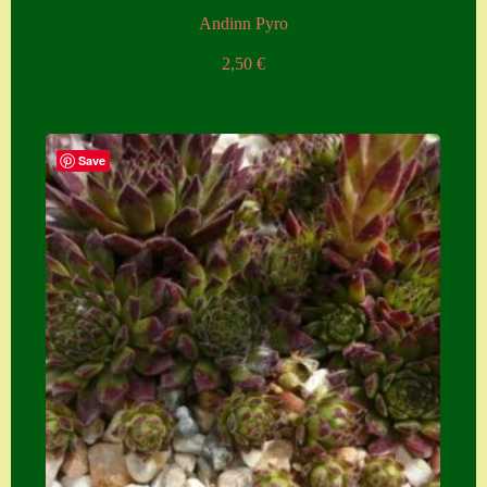
Andinn Pyro
2,50
€
Save