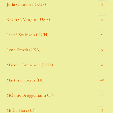
5
Julia Gosakova (RUS)
35
Kevin C. Vaughn (USA)
0
László Szakszon (HUN)
5
Lynn Smith (USA)
2
Marina Timoshina (RUS)
40
Martin Haberer (D)
16
Melanie Brüggemann (D)
5
Mirko Hartz (D)