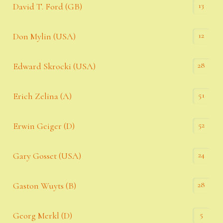
13
David T. Ford (GB)
12
Don Mylin (USA)
28
Edward Skrocki (USA)
51
Erich Zelina (A)
52
Erwin Geiger (D)
24
Gary Gosset (USA)
28
Gaston Wuyts (B)
5
Georg Merkl (D)