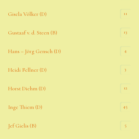
11
Gisela Völker (D)
13
Gustaaf v. d. Steen (B)
4
Hans – Jörg Gensch (D)
3
Heidi Fellner (D)
12
Horst Diehm (D)
45
Inge Thiem (D)
5
Jef Gielis (B)