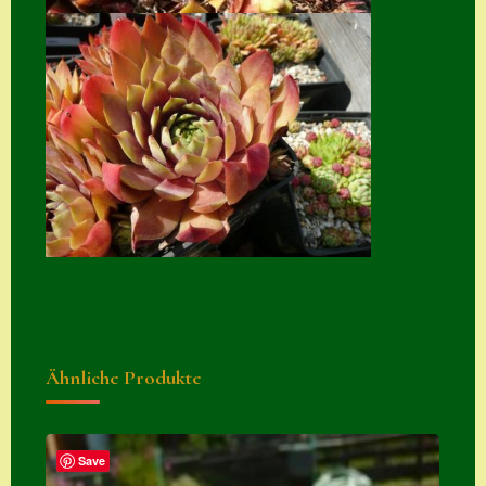
Suche
Sue Thomas
Translator
Versand
Versand von
Semps
Warenkorb
Warenkorb
Widerrufsbelehru
ng
Ähnliche Produkte
Zahlung
Zahlungs- &
Save
Versandinfos