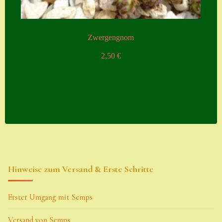
Zwergengnom
2,50
€
Hinweise zum Versand & Erste Schritte
Erster Umgang mit Semps
Versand von Semps