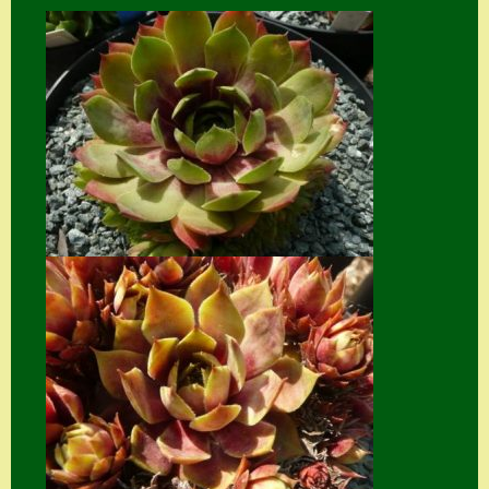
Home
Hostas
Impressum
Kasse
Kontakt
Mein Konto
Naturformen
S. x nixonii
Semps die ich
suche
Semps von A – Z
Shop