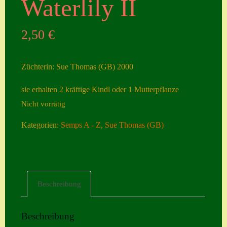
Waterlily II
Seiten
2,50
€
Account
Allgemeine
Züchterin: Sue Thomas (GB) 2000
Geschäftsbedingu
ngen
sie erhalten 2 kräftige Kindl oder 1 Mutterpflanze
Nicht vorrätig
Comeback &
Neuheiten
Kategorien:
Semps A - Z
,
Sue Thomas (GB)
Datenschutzerklä
rung
Erster Umgang
Beschreibung
mit Semps
Gästebuch
Beschreibung
Heuffelii’s