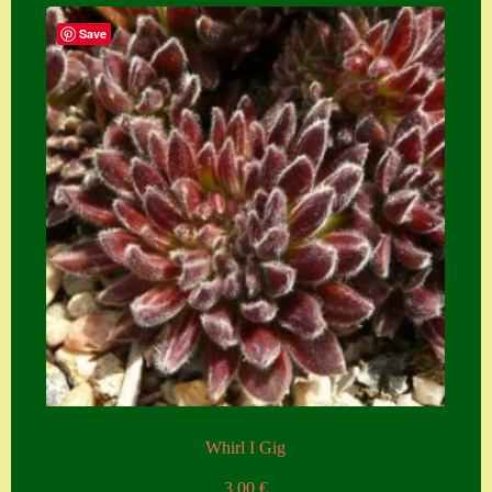
Save
Whirl I Gig
3,00
€