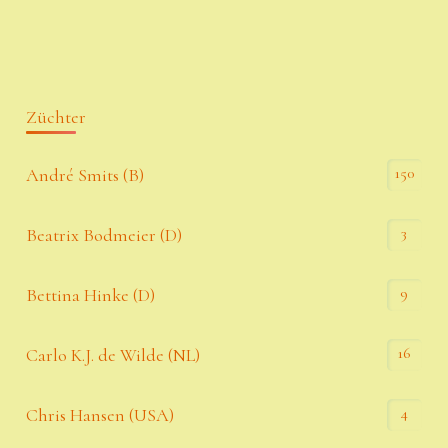
Züchter
150
André Smits (B)
3
Beatrix Bodmeier (D)
9
Bettina Hinke (D)
16
Carlo K.J. de Wilde (NL)
4
Chris Hansen (USA)