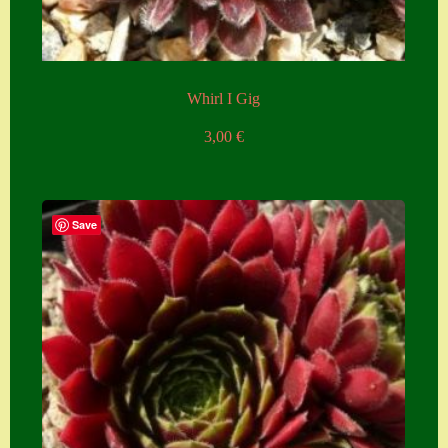
Whirl I Gig
3,00
€
Save