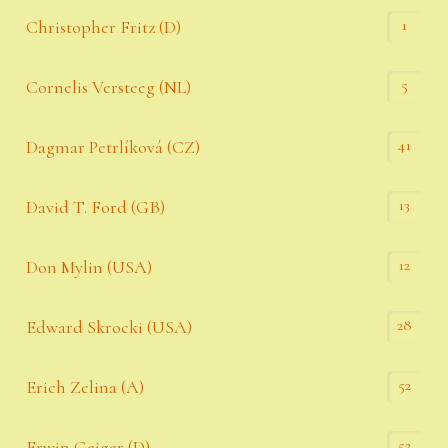
1
Christopher Fritz (D)
5
Cornelis Versteeg (NL)
41
Dagmar Petrlíková (CZ)
13
David T. Ford (GB)
12
Don Mylin (USA)
28
Edward Skrocki (USA)
52
Erich Zelina (A)
52
Erwin Geiger (D)