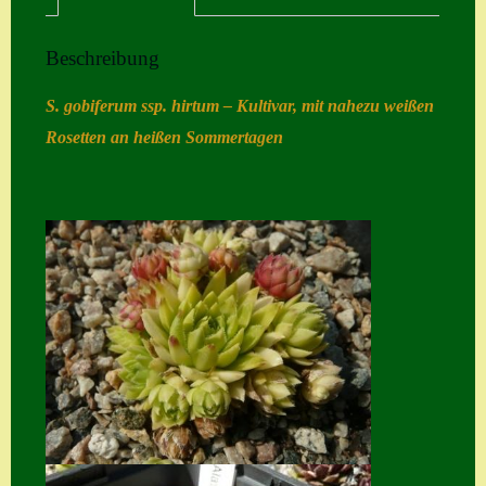
Home
Beschreibung
Hostas
S. gobiferum ssp. hirtum – Kultivar, mit nahezu weißen
Impressum
Rosetten an heißen Sommertagen
Kasse
Kontakt
Mein Konto
Naturformen
S. x nixonii
Semps die ich
suche
Semps von A – Z
Shop