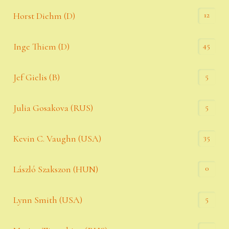
12
Horst Diehm (D)
45
Inge Thiem (D)
5
Jef Gielis (B)
5
Julia Gosakova (RUS)
35
Kevin C. Vaughn (USA)
0
László Szakszon (HUN)
5
Lynn Smith (USA)