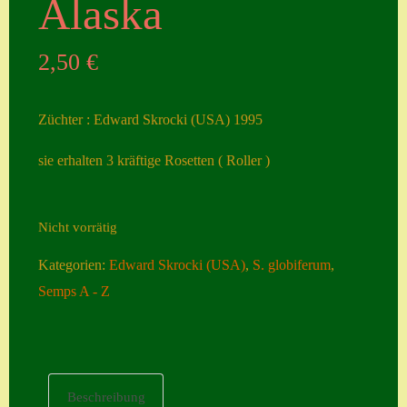
Alaska
Seiten
2,50
€
Account
Allgemeine
Züchter : Edward Skrocki (USA) 1995
Geschäftsbedingu
ngen
sie erhalten 3 kräftige Rosetten ( Roller )
Comeback &
Neuheiten
Nicht vorrätig
Datenschutzerklä
Kategorien:
Edward Skrocki (USA)
,
S. globiferum
,
rung
Semps A - Z
Erster Umgang
mit Semps
Gästebuch
Beschreibung
Heuffelii’s