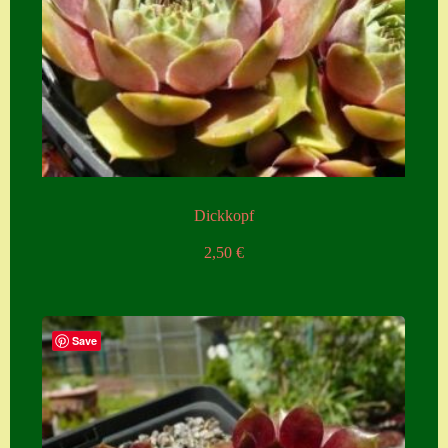
Dickkopf
2,50
€
Save