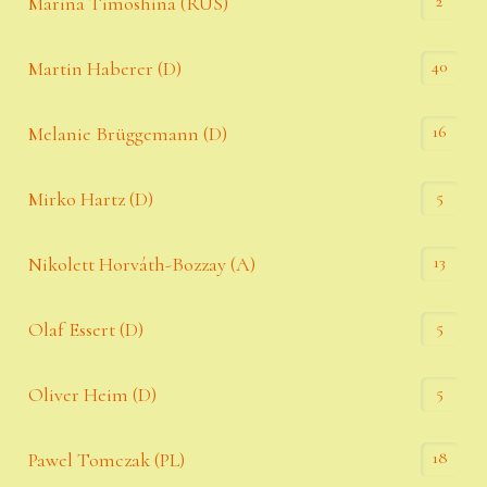
2
Marina Timoshina (RUS)
40
Martin Haberer (D)
16
Melanie Brüggemann (D)
5
Mirko Hartz (D)
13
Nikolett Horváth-Bozzay (A)
5
Olaf Essert (D)
5
Oliver Heim (D)
18
Pawel Tomczak (PL)