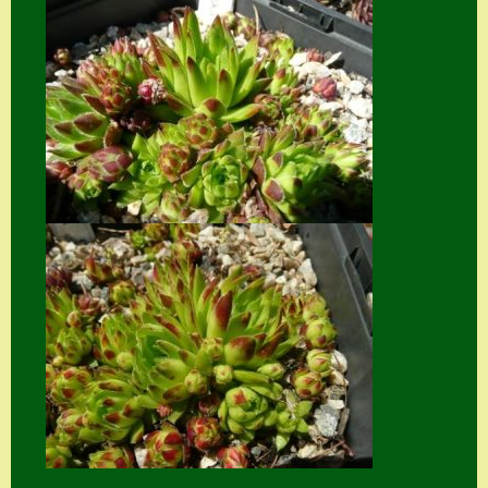
Suche
Sue Thomas
Translator
Versand
Versand von
Semps
Warenkorb
Warenkorb
Widerrufsbelehru
ng
Zahlung
Zahlungs- &
Versandinfos