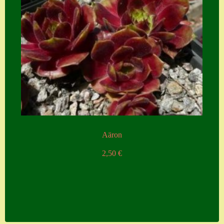
Aäron
2,50
€