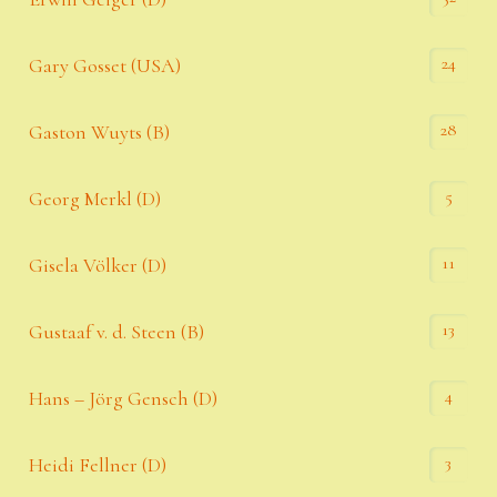
24
Gary Gosset (USA)
28
Gaston Wuyts (B)
5
Georg Merkl (D)
11
Gisela Völker (D)
13
Gustaaf v. d. Steen (B)
4
Hans – Jörg Gensch (D)
3
Heidi Fellner (D)