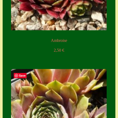
Ambroise
2,50
€
Save