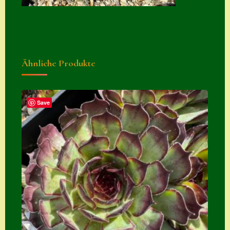
Suche
Sue Thomas
Translator
Ähnliche Produkte
Versand
Versand von
Semps
Save
Warenkorb
Warenkorb
Widerrufsbelehru
ng
Zahlung
Zahlungs- &
Versandinfos