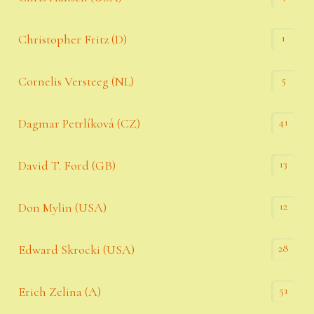
1
Christopher Fritz (D)
5
Cornelis Versteeg (NL)
41
Dagmar Petrlíková (CZ)
13
David T. Ford (GB)
12
Don Mylin (USA)
28
Edward Skrocki (USA)
51
Erich Zelina (A)