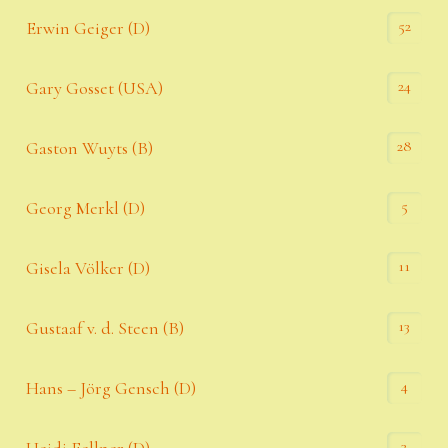
52
Erwin Geiger (D)
24
Gary Gosset (USA)
28
Gaston Wuyts (B)
5
Georg Merkl (D)
11
Gisela Völker (D)
13
Gustaaf v. d. Steen (B)
4
Hans – Jörg Gensch (D)
3