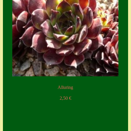
Alluring
2,50
€