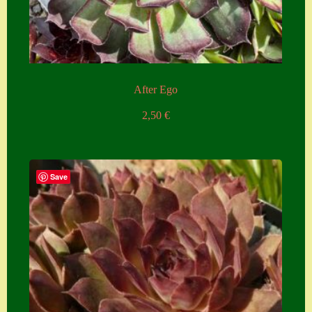
Zubehör
Zubehör
After Ego
2,50
€
Save