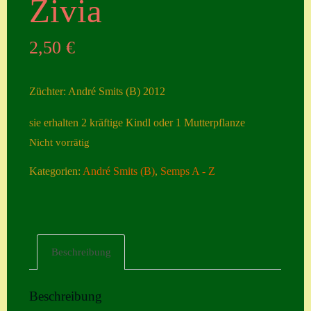
Zivia
Seiten
2,50
€
Account
Allgemeine
Züchter: André Smits (B) 2012
Geschäftsbedingu
ngen
sie erhalten 2 kräftige Kindl oder 1 Mutterpflanze
Nicht vorrätig
Comeback &
Neuheiten
Kategorien:
André Smits (B)
,
Semps A - Z
Datenschutzerklä
rung
Erster Umgang
Beschreibung
mit Semps
Gästebuch
Beschreibung
Heuffelii’s