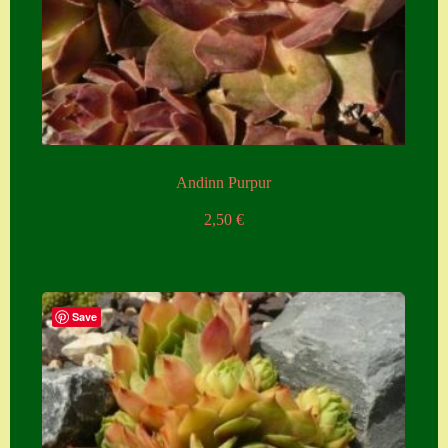
Andinn Purpur
2,50
€
Save