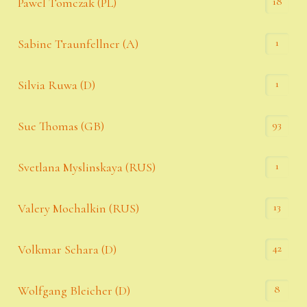
18
Pawel Tomczak (PL)
1
Sabine Traunfellner (A)
1
Silvia Ruwa (D)
93
Sue Thomas (GB)
1
Svetlana Myslinskaya (RUS)
13
Valery Mochalkin (RUS)
42
Volkmar Schara (D)
8
Wolfgang Bleicher (D)