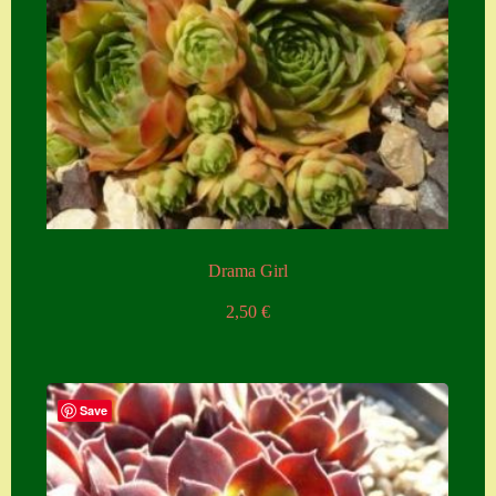
Drama Girl
2,50
€
Save