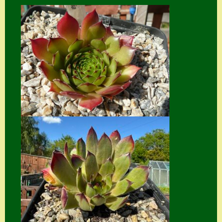
Home
Hostas
Impressum
Kasse
Kontakt
Mein Konto
Naturformen
S. x nixonii
Semps die ich
suche
Semps von A – Z
Shop