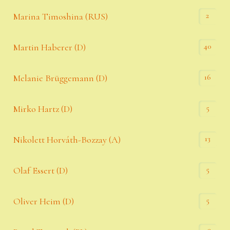
2
Marina Timoshina (RUS)
40
Martin Haberer (D)
16
Melanie Brüggemann (D)
5
Mirko Hartz (D)
13
Nikolett Horváth-Bozzay (A)
5
Olaf Essert (D)
5
Oliver Heim (D)