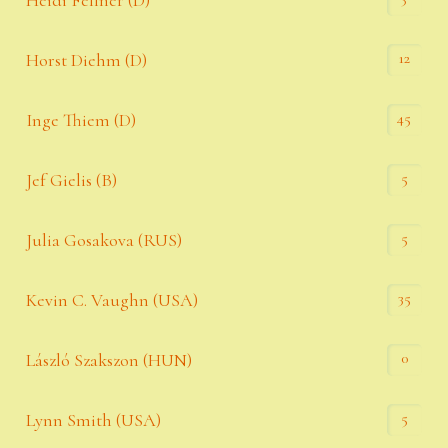
Heidi Fellner (D)
12
Horst Diehm (D)
45
Inge Thiem (D)
5
Jef Gielis (B)
5
Julia Gosakova (RUS)
35
Kevin C. Vaughn (USA)
0
László Szakszon (HUN)
5
Lynn Smith (USA)