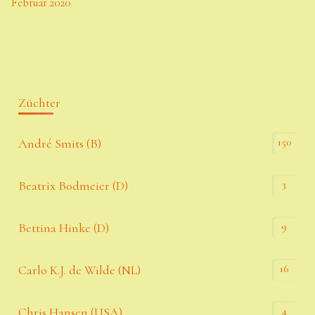
Februar 2020
Züchter
150
André Smits (B)
3
Beatrix Bodmeier (D)
9
Bettina Hinke (D)
16
Carlo K.J. de Wilde (NL)
4
Chris Hansen (USA)