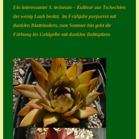
Ein interessanter S. tectorum – Kultivar aus Tschechien
Home
der wenig Laub besitzt, im Frühjahr purpurrot mit
Hostas
dunklen Blatträndern, zum Sommer hin geht die
Impressum
Färbung ins Goldgelbe mit dunklen Balttspitzen
Kasse
Kontakt
Mein Konto
Naturformen
S. x nixonii
Semps die ich
suche
Semps von A – Z
Shop