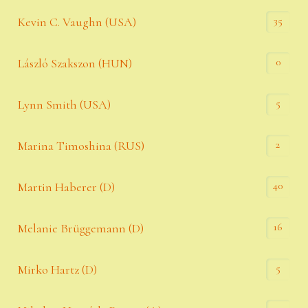
35
Kevin C. Vaughn (USA)
0
László Szakszon (HUN)
5
Lynn Smith (USA)
2
Marina Timoshina (RUS)
40
Martin Haberer (D)
16
Melanie Brüggemann (D)
5
Mirko Hartz (D)