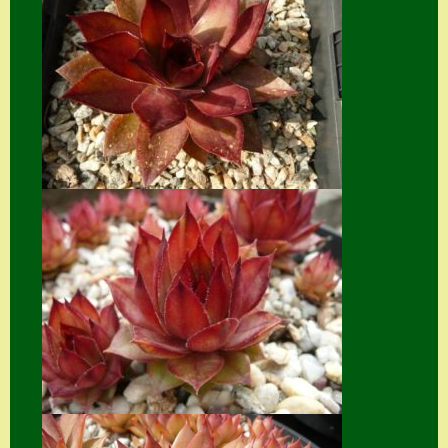
Suche
Sue Thomas
Translator
Versand
Versand von
Semps
Warenkorb
Warenkorb
Widerrufsbelehru
ng
Zahlung
Zahlungs- &
Versandinfos