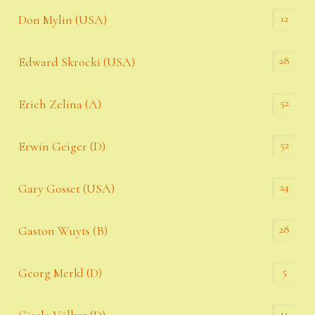
12
Don Mylin (USA)
28
Edward Skrocki (USA)
52
Erich Zelina (A)
52
Erwin Geiger (D)
24
Gary Gosset (USA)
28
Gaston Wuyts (B)
5
Georg Merkl (D)
11
Gisela Völker (D)