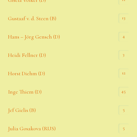
13
Gustaaf v. d. Steen (B)
4
Hans – Jörg Gensch (D)
3
Heidi Fellner (D)
12
Horst Diehm (D)
45
Inge Thiem (D)
5
Jef Gielis (B)
5
Julia Gosakova (RUS)