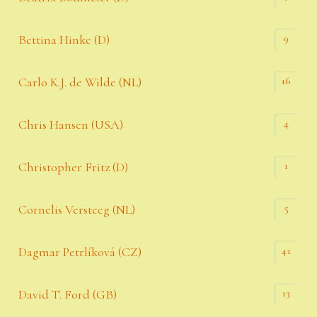
9
Bettina Hinke (D)
16
Carlo K.J. de Wilde (NL)
4
Chris Hansen (USA)
1
Christopher Fritz (D)
5
Cornelis Versteeg (NL)
41
Dagmar Petrlíková (CZ)
13
David T. Ford (GB)