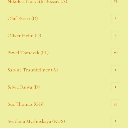
13
Nikolett Horváth-Bozzay (A)
5
Olaf Essert (D)
5
Oliver Heim (D)
18
Pawel Tomczak (PL)
1
Sabine Traunfellner (A)
1
Silvia Ruwa (D)
93
Sue Thomas (GB)
1
Svetlana Myslinskaya (RUS)