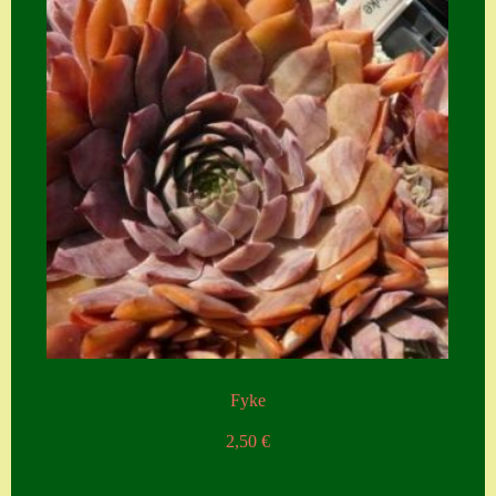
Fyke
2,50
€