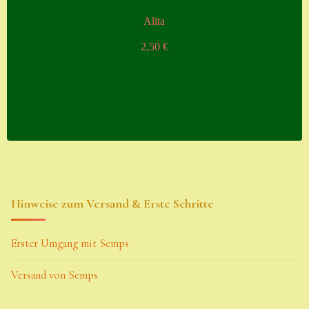
Alita
2,50
€
Hinweise zum Versand & Erste Schritte
Erster Umgang mit Semps
Versand von Semps