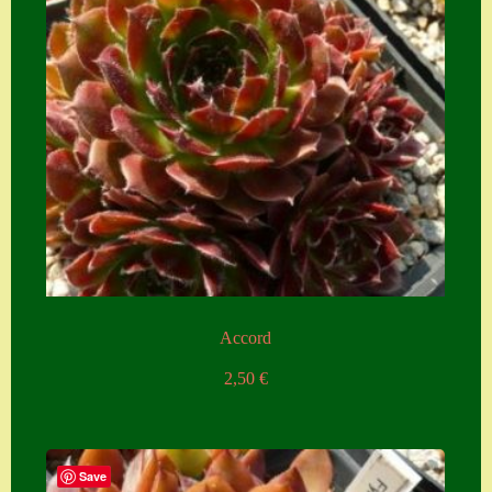
Accord
2,50
€
Save