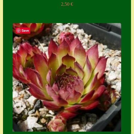
2,50
€
Save