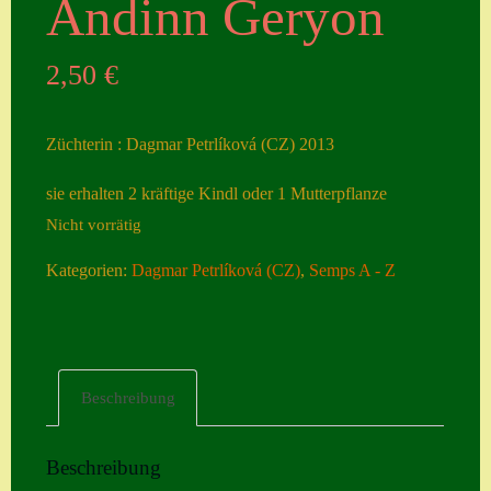
Andinn Geryon
Seiten
2,50
€
Account
Allgemeine
Züchterin : Dagmar Petrlíková (CZ) 2013
Geschäftsbedingu
ngen
sie erhalten 2 kräftige Kindl oder 1 Mutterpflanze
Nicht vorrätig
Comeback &
Neuheiten
Kategorien:
Dagmar Petrlíková (CZ)
,
Semps A - Z
Datenschutzerklä
rung
Erster Umgang
Beschreibung
mit Semps
Gästebuch
Beschreibung
Heuffelii’s