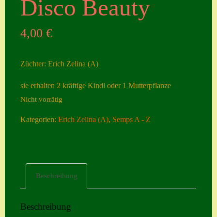
Disco Beauty
Seiten
4,00
€
Account
Allgemeine
Züchter: Erich Zelina (A)
Geschäftsbedingu
ngen
sie erhalten 2 kräftige Kindl oder 1 Mutterpflanze
Nicht vorrätig
Comeback &
Neuheiten
Kategorien:
Erich Zelina (A)
,
Semps A - Z
Datenschutzerklä
rung
Erster Umgang
Beschreibung
mit Semps
Gästebuch
Beschreibung
Heuffelii’s