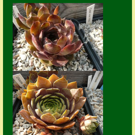
Home
Hostas
Impressum
Kasse
Kontakt
Mein Konto
Naturformen
S. x nixonii
Semps die ich
suche
Semps von A – Z
Shop