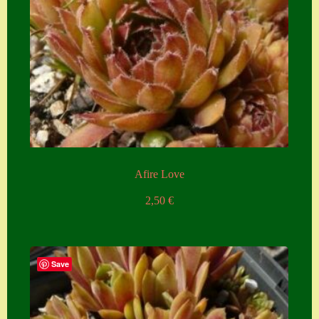
Afire Love
2,50
€
Save