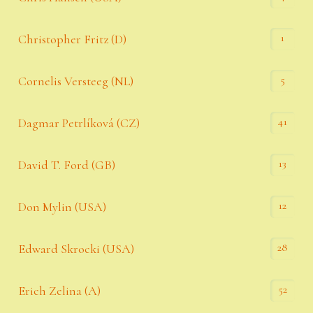
1
Christopher Fritz (D)
5
Cornelis Versteeg (NL)
41
Dagmar Petrlíková (CZ)
13
David T. Ford (GB)
12
Don Mylin (USA)
28
Edward Skrocki (USA)
52
Erich Zelina (A)