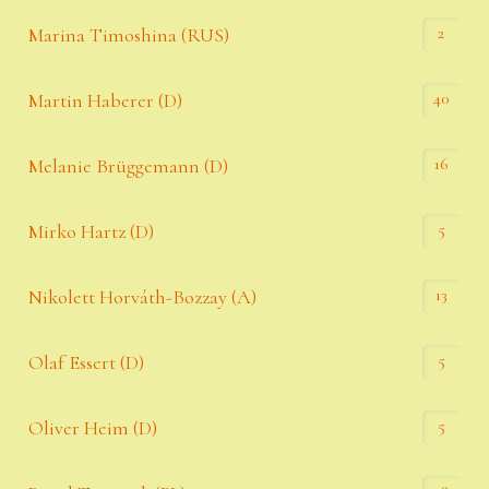
2
Marina Timoshina (RUS)
40
Martin Haberer (D)
16
Melanie Brüggemann (D)
5
Mirko Hartz (D)
13
Nikolett Horváth-Bozzay (A)
5
Olaf Essert (D)
5
Oliver Heim (D)