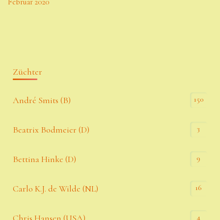
Februar 2020
Züchter
150
André Smits (B)
3
Beatrix Bodmeier (D)
9
Bettina Hinke (D)
16
Carlo K.J. de Wilde (NL)
4
Chris Hansen (USA)