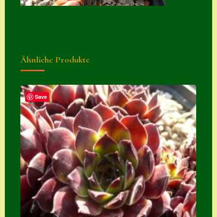
Suche
Sue Thomas
Translator
Ähnliche Produkte
Versand
Versand von
Semps
Save
Warenkorb
Warenkorb
Widerrufsbelehru
ng
Zahlung
Zahlungs- &
Versandinfos