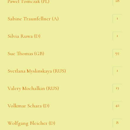
18
Pawel Tomczak (PL)
1
Sabine Traunfellner (A)
1
Silvia Ruwa (D)
93
Sue Thomas (GB)
1
Svetlana Myslinskaya (RUS)
13
Valery Mochalkin (RUS)
42
Volkmar Schara (D)
8
Wolfgang Bleicher (D)