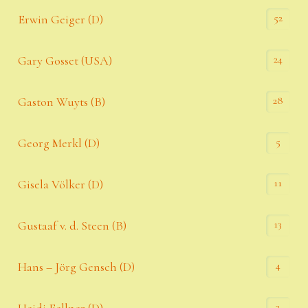
52
Erwin Geiger (D)
24
Gary Gosset (USA)
28
Gaston Wuyts (B)
5
Georg Merkl (D)
11
Gisela Völker (D)
13
Gustaaf v. d. Steen (B)
4
Hans – Jörg Gensch (D)
3