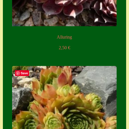
Zubehör
Zubehör
Alluring
2,50
€
Save