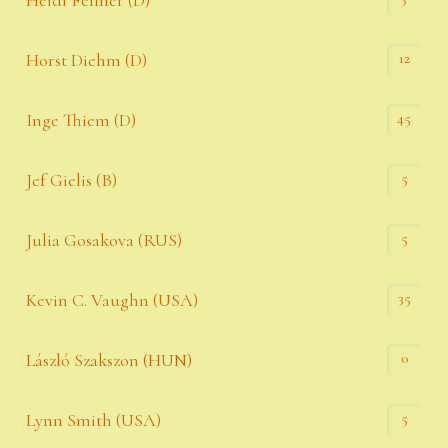
Heidi Fellner (D)
12
Horst Diehm (D)
45
Inge Thiem (D)
5
Jef Gielis (B)
5
Julia Gosakova (RUS)
35
Kevin C. Vaughn (USA)
0
László Szakszon (HUN)
5
Lynn Smith (USA)