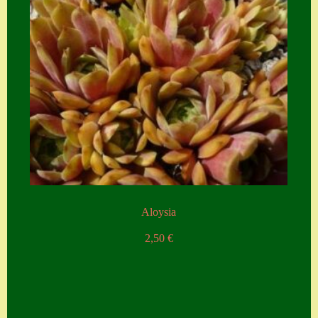
Aloysia
2,50
€