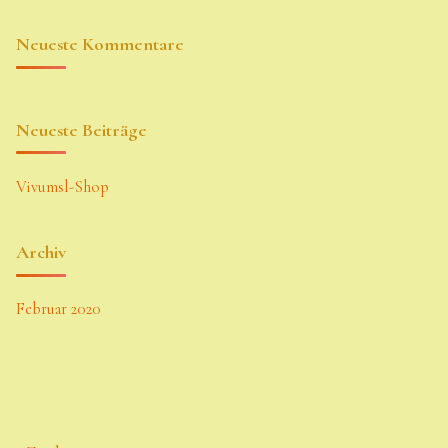
Suche
Neueste Kommentare
Sue Thomas
Translator
Neueste Beiträge
Versand
Versand von
Vivumsl-Shop
Semps
Warenkorb
Archiv
Warenkorb
Februar 2020
Widerrufsbelehru
ng
Zahlung
Zahlungs- &
Versandinfos