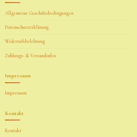
Home
Allgemeine Geschäftsbedingungen
Hostas
Datenschutzerklärung
Impressum
Widerrufsbelehrung
Kasse
Zahlungs- & Versandinfos
Kontakt
Mein Konto
Impressum
Naturformen
S. x nixonii
Impressum
Semps die ich
suche
Kontakt
Semps von A – Z
Kontakt
Shop