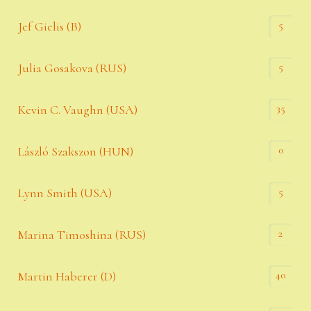
5
Jef Gielis (B)
5
Julia Gosakova (RUS)
35
Kevin C. Vaughn (USA)
0
László Szakszon (HUN)
5
Lynn Smith (USA)
2
Marina Timoshina (RUS)
40
Martin Haberer (D)