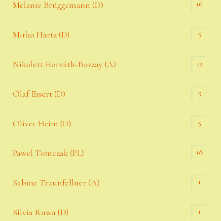
16
Melanie Brüggemann (D)
5
Mirko Hartz (D)
13
Nikolett Horváth-Bozzay (A)
5
Olaf Essert (D)
5
Oliver Heim (D)
18
Pawel Tomczak (PL)
1
Sabine Traunfellner (A)
1
Silvia Ruwa (D)