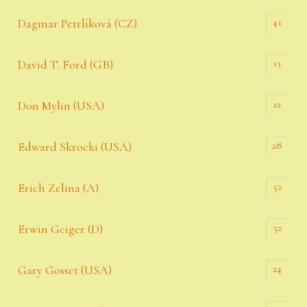
41
Dagmar Petrlíková (CZ)
13
David T. Ford (GB)
12
Don Mylin (USA)
28
Edward Skrocki (USA)
52
Erich Zelina (A)
52
Erwin Geiger (D)
24
Gary Gosset (USA)