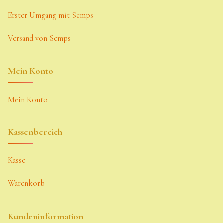
Seiten
Erster Umgang mit Semps
Versand von Semps
Account
Allgemeine
Mein Konto
Geschäftsbedingu
ngen
Mein Konto
Comeback &
Neuheiten
Kassenbereich
Datenschutzerklä
rung
Kasse
Erster Umgang
Warenkorb
mit Semps
Gästebuch
Kundeninformation
Heuffelii’s