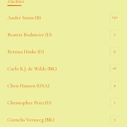
Züchter
Zubehör
150
André Smits (B)
Zubehör
3
Beatrix Bodmeier (D)
9
Bettina Hinke (D)
16
Carlo K.J. de Wilde (NL)
4
Chris Hansen (USA)
1
Christopher Fritz (D)
5
Cornelis Versteeg (NL)