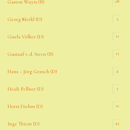
28
Gaston Wuyts (B)
5
Georg Merkl (D)
11
Gisela Völker (D)
13
Gustaaf v. d. Steen (B)
4
Hans – Jörg Gensch (D)
3
Heidi Fellner (D)
12
Horst Diehm (D)
45
Inge Thiem (D)