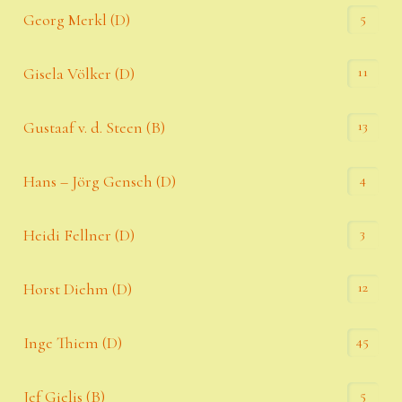
5
Georg Merkl (D)
11
Gisela Völker (D)
13
Gustaaf v. d. Steen (B)
4
Hans – Jörg Gensch (D)
3
Heidi Fellner (D)
12
Horst Diehm (D)
45
Inge Thiem (D)
5
Jef Gielis (B)