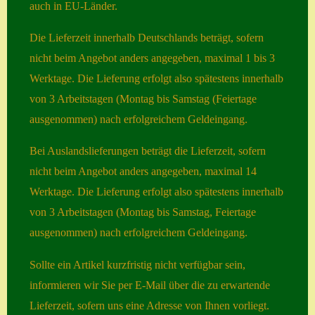
auch in EU-Länder.
Seiten
Die Lieferzeit innerhalb Deutschlands beträgt, sofern
Account
nicht beim Angebot anders angegeben, maximal 1 bis 3
Werktage. Die Lieferung erfolgt also spätestens innerhalb
Allgemeine
von 3 Arbeitstagen (Montag bis Samstag (Feiertage
Geschäftsbedingu
ausgenommen) nach erfolgreichem Geldeingang.
ngen
Comeback &
Bei Auslandslieferungen beträgt die Lieferzeit, sofern
Neuheiten
nicht beim Angebot anders angegeben, maximal 14
Werktage. Die Lieferung erfolgt also spätestens innerhalb
Datenschutzerklä
von 3 Arbeitstagen (Montag bis Samstag, Feiertage
rung
ausgenommen) nach erfolgreichem Geldeingang.
Erster Umgang
mit Semps
Sollte ein Artikel kurzfristig nicht verfügbar sein,
informieren wir Sie per E-Mail über die zu erwartende
Gästebuch
Lieferzeit, sofern uns eine Adresse von Ihnen vorliegt.
Heuffelii’s