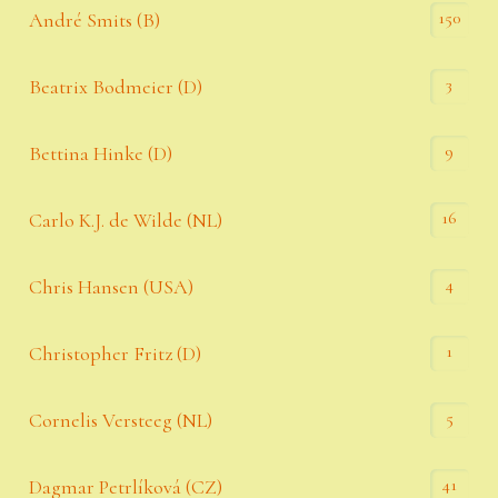
150
André Smits (B)
3
Beatrix Bodmeier (D)
9
Bettina Hinke (D)
16
Carlo K.J. de Wilde (NL)
4
Chris Hansen (USA)
1
Christopher Fritz (D)
5
Cornelis Versteeg (NL)
41
Dagmar Petrlíková (CZ)