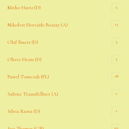
5
Mirko Hartz (D)
13
Nikolett Horváth-Bozzay (A)
5
Olaf Essert (D)
5
Oliver Heim (D)
18
Pawel Tomczak (PL)
1
Sabine Traunfellner (A)
1
Silvia Ruwa (D)
93
Sue Thomas (GB)