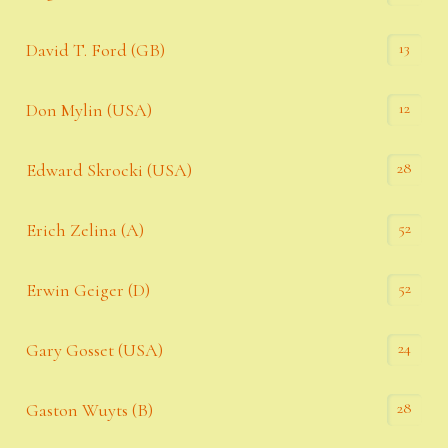
13
David T. Ford (GB)
12
Don Mylin (USA)
28
Edward Skrocki (USA)
52
Erich Zelina (A)
52
Erwin Geiger (D)
24
Gary Gosset (USA)
28
Gaston Wuyts (B)