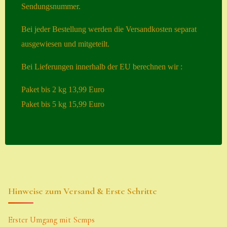
Sendungsnummer.
Suche
Bei jeder Bestellung werden die Versandkosten separat
Sue Thomas
ausgewiesen und mitgeteilt.
Translator
Bei Lieferungen innerhalb der EU berechnen wir :
Versand
Versand von
Paket bis 2 kg 13,99 Euro
Semps
Paket bis 5 kg 15,99 Euro
Warenkorb
Warenkorb
Widerrufsbelehru
ng
Hinweise zum Versand & Erste Schritte
Zahlung
Zahlungs- &
Erster Umgang mit Semps
Versandinfos