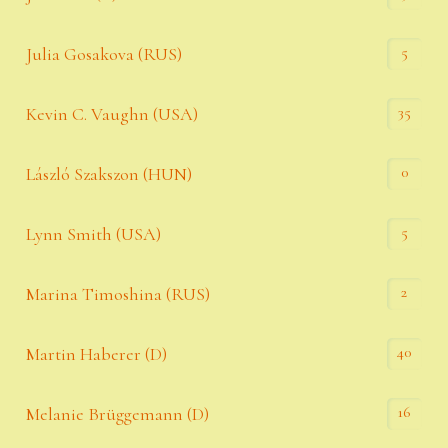
5
Julia Gosakova (RUS)
35
Kevin C. Vaughn (USA)
0
László Szakszon (HUN)
5
Lynn Smith (USA)
2
Marina Timoshina (RUS)
40
Martin Haberer (D)
16
Melanie Brüggemann (D)