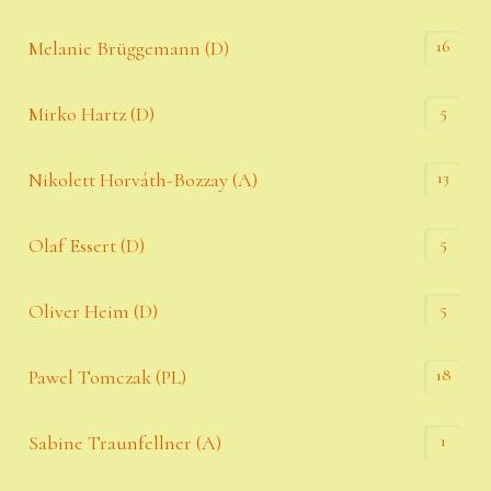
16
Melanie Brüggemann (D)
5
Mirko Hartz (D)
13
Nikolett Horváth-Bozzay (A)
5
Olaf Essert (D)
5
Oliver Heim (D)
18
Pawel Tomczak (PL)
1
Sabine Traunfellner (A)