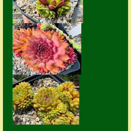
Seiten
Account
Allgemeine
Geschäftsbedingu
ngen
Comeback &
Neuheiten
Datenschutzerklä
rung
Erster Umgang
mit Semps
Gästebuch
Heuffelii’s