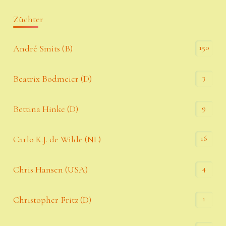
Züchter
150
André Smits (B)
3
Beatrix Bodmeier (D)
9
Bettina Hinke (D)
16
Carlo K.J. de Wilde (NL)
4
Chris Hansen (USA)
1
Christopher Fritz (D)