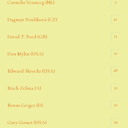
5
Cornelis Versteeg (NL)
41
Dagmar Petrlíková (CZ)
13
David T. Ford (GB)
12
Don Mylin (USA)
28
Edward Skrocki (USA)
52
Erich Zelina (A)
52
Erwin Geiger (D)
24
Gary Gosset (USA)