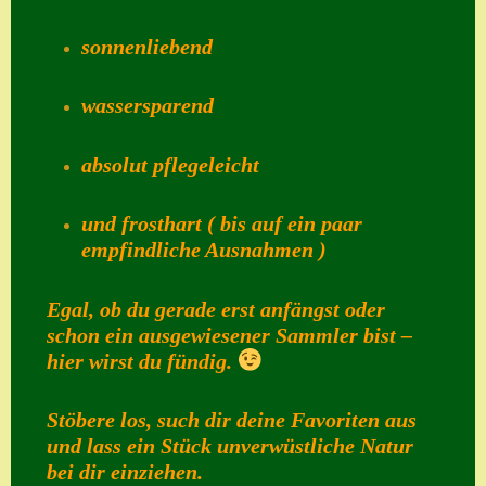
Suche
sonnenliebend
Sue Thomas
wassersparend
Translator
Versand
absolut pflegeleicht
Versand von
Semps
und frosthart ( bis auf ein paar
empfindliche Ausnahmen )
Warenkorb
Warenkorb
Egal, ob du gerade erst anfängst oder
schon ein ausgewiesener Sammler bist –
Widerrufsbelehru
hier wirst du fündig.
ng
Zahlung
Stöbere los, such dir deine Favoriten aus
und lass ein Stück unverwüstliche Natur
Zahlungs- &
bei dir einziehen.
Versandinfos