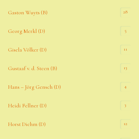
28
Gaston Wuyts (B)
5
Georg Merkl (D)
11
Gisela Völker (D)
13
Gustaaf v. d. Steen (B)
4
Hans – Jörg Gensch (D)
3
Heidi Fellner (D)
12
Horst Diehm (D)