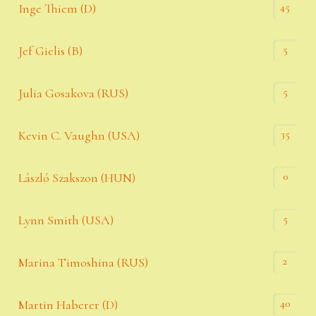
45
Inge Thiem (D)
5
Jef Gielis (B)
5
Julia Gosakova (RUS)
35
Kevin C. Vaughn (USA)
0
László Szakszon (HUN)
5
Lynn Smith (USA)
2
Marina Timoshina (RUS)
40
Martin Haberer (D)