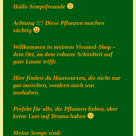
Hallo Sempsfreunde
Home
Hostas
Achtung !!! Diese Pflanzen machen
süchtig
Impressum
Kasse
Willkommen in meinem Vivumsl-Shop –
dem Ort, an dem robuste Schönheit auf
Kontakt
gute Laune trifft.
Mein Konto
Hier findest du Hauswurzen, die nicht nur
Naturformen
gut aussehen, sondern auch was
S. x nixonii
aushalten.
Semps die ich
Perfekt für alle, die Pflanzen lieben, aber
suche
keine Lust auf Drama haben
Semps von A – Z
Shop
Meine Semps sind: