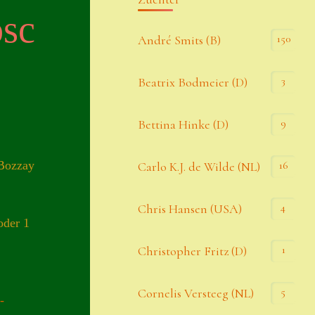
osc
Kommentar-Feed
150
André Smits (B)
WordPress.org
3
Beatrix Bodmeier (D)
Kategorien
9
Bettina Hinke (D)
Allgemein
 Bozzay
16
Carlo K.J. de Wilde (NL)
Seiten
4
Chris Hansen (USA)
oder 1
Account
1
Christopher Fritz (D)
Allgemeine Geschäftsbedingungen
5
Cornelis Versteeg (NL)
-
Comeback & Neuheiten