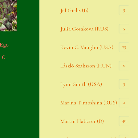
Widerrufsbelehrung
5
Jef Gielis (B)
Zahlung
5
Julia Gosakova (RUS)
Zahlungs- & Versandinfos
 Ego
35
Zubehör
Kevin C. Vaughn (USA)
0
€
Zubehör
0
László Szakszon (HUN)
5
Lynn Smith (USA)
2
Marina Timoshina (RUS)
40
Martin Haberer (D)