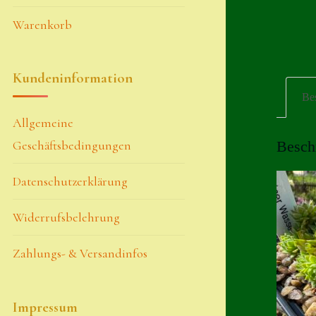
Warenkorb
Kundeninformation
Be
Allgemeine
Geschäftsbedingungen
Besch
Datenschutzerklärung
Widerrufsbelehrung
Zahlungs- & Versandinfos
Impressum