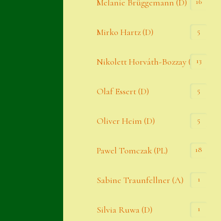
16
Melanie Brüggemann (D)
5
Mirko Hartz (D)
13
Nikolett Horváth-Bozzay (A)
5
Olaf Essert (D)
5
Oliver Heim (D)
18
Pawel Tomczak (PL)
1
Sabine Traunfellner (A)
1
Silvia Ruwa (D)