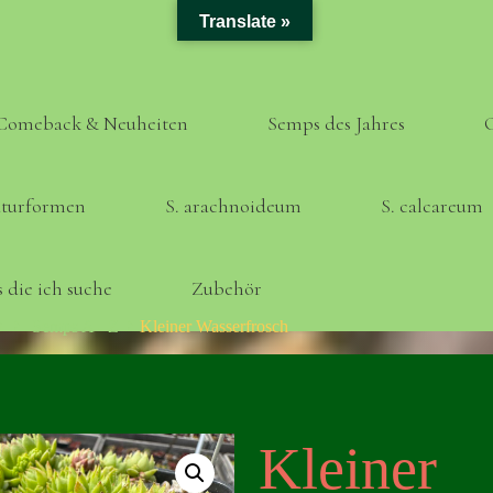
Translate »
Comeback & Neuheiten
Semps des Jahres
turformen
S. arachnoideum
S. calcareum
 die ich suche
Zubehör
Home
Semps A - Z
Kleiner Wasserfrosch
Kleiner