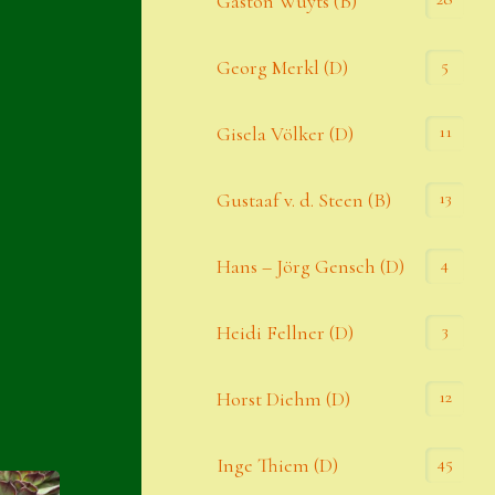
Gaston Wuyts (B)
S. x nixonii
5
Georg Merkl (D)
Semps die ich suche
Semps von A – Z
11
Gisela Völker (D)
Shop
13
Gustaaf v. d. Steen (B)
Suche
Sue Thomas
4
Hans – Jörg Gensch (D)
Translator
3
Heidi Fellner (D)
Versand
Versand von Semps
12
Horst Diehm (D)
Warenkorb
45
Inge Thiem (D)
Warenkorb