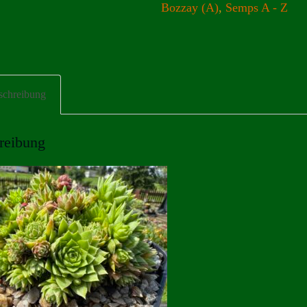
Bozzay (A)
,
Semps A - Z
schreibung
reibung