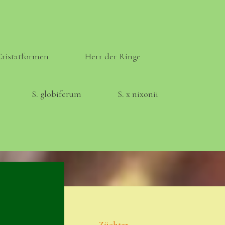
Cristatformen
Herr der Ringe
S. globiferum
S. x nixonii
Meta
Anmelden
Eintrags-Feed
Züchter