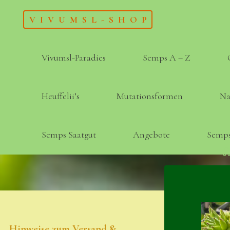
Skip
VIVUMSL-SHOP
to
content
Vivumsl-Paradies
Semps A – Z
Heuffelii’s
Mutationsformen
Na
Semps Saatgut
Angebote
Semps
Hinweise zum Versand &