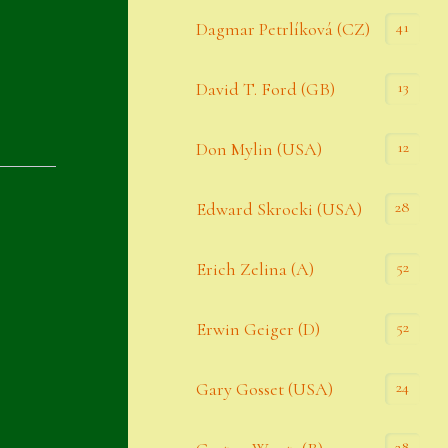
Datenschutzerklärung
41
Dagmar Petrlíková (CZ)
Erster Umgang mit Semps
13
David T. Ford (GB)
Gästebuch
Heuffelii’s
12
Don Mylin (USA)
Home
28
Edward Skrocki (USA)
Hostas
52
Erich Zelina (A)
Impressum
Kasse
52
Erwin Geiger (D)
Kontakt
24
Gary Gosset (USA)
Mein Konto
Naturformen
28