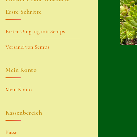
Erste Schritte
Erster Umgang mit Semps
Versand von Semps
Mein Konto
Mein Konto
Kassenbereich
Kasse