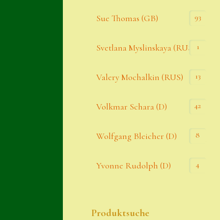
93
Sue Thomas (GB)
1
Svetlana Myslinskaya (RUS)
13
Valery Mochalkin (RUS)
42
Volkmar Schara (D)
8
Wolfgang Bleicher (D)
4
Yvonne Rudolph (D)
Produktsuche