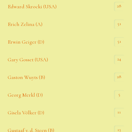
28
Edward Skrocki (USA)
51
Erich Zelina (A)
51
Erwin Geiger (D)
24
Gary Gosset (USA)
28
Gaston Wuyts (B)
5
Georg Merkl (D)
11
Gisela Völker (D)
13
Gustaaf v. d. Steen (B)