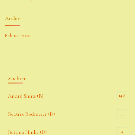
Archiv
Februar 2020
Züchter
148
André Smits (B)
3
Beatrix Bodmeier (D)
9
Bettina Hinke (D)