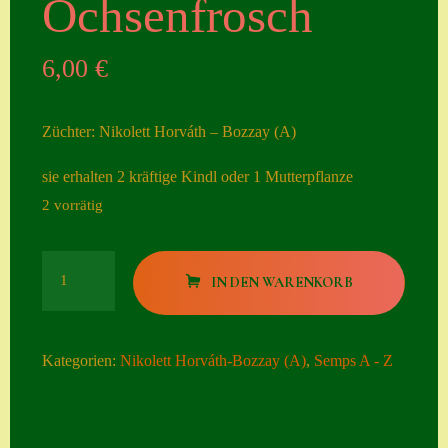
Ochsenfrosch
Seiten
6,00
€
Account
Allgemeine
Züchter: Nikolett Horváth – Bozzay (A)
Geschäftsbedingu
ngen
sie erhalten 2 kräftige Kindl oder 1 Mutterpflanze
2 vorrätig
Comeback &
Neuheiten
Ochsenfrosch
Datenschutzerklä
IN DEN WARENKORB
Menge
rung
Erster Umgang
Kategorien:
Nikolett Horváth-Bozzay (A)
,
Semps A - Z
mit Semps
Gästebuch
Heuffelii’s