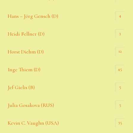
4
Hans – Jörg Gensch (D)
3
Heidi Fellner (D)
12
Horst Diehm (D)
45
Inge Thiem (D)
5
Jef Gielis (B)
5
Julia Gosakova (RUS)
35
Kevin C. Vaughn (USA)