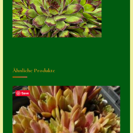
Suche
Sue Thomas
Translator
Versand
Versand von
Semps
Ähnliche Produkte
Warenkorb
Warenkorb
Widerrufsbelehru
Save
ng
Zahlung
Zahlungs- &
Versandinfos