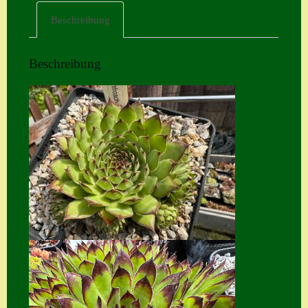
Beschreibung
Home
Hostas
Beschreibung
Impressum
Kasse
Kontakt
Mein Konto
Naturformen
S. x nixonii
Semps die ich
suche
Semps von A – Z
Shop