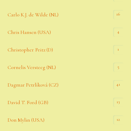
16
Carlo K.J. de Wilde (NL)
4
Chris Hansen (USA)
1
Christopher Fritz (D)
5
Cornelis Versteeg (NL)
41
Dagmar Petrlíková (CZ)
13
David T. Ford (GB)
12
Don Mylin (USA)