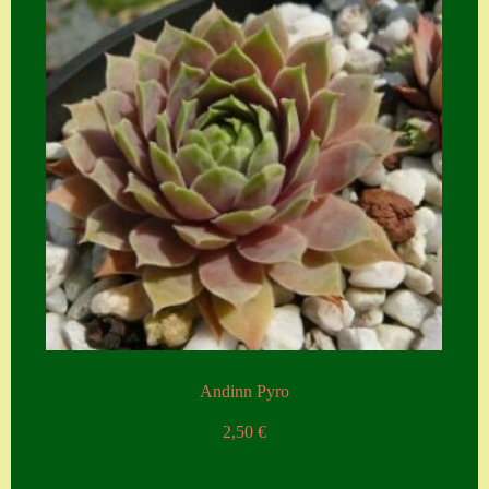
Andinn Pyro
2,50
€