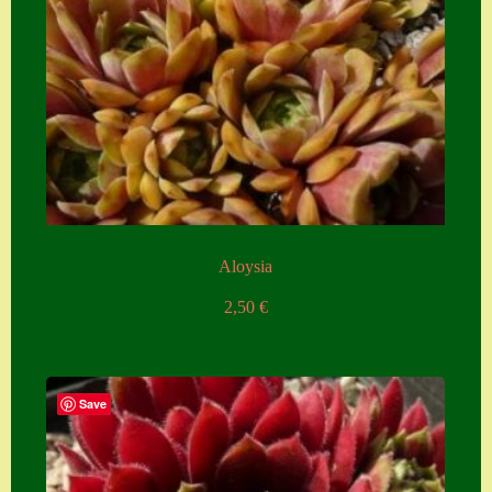
Zubehör
Zubehör
Aloysia
2,50
€
Save