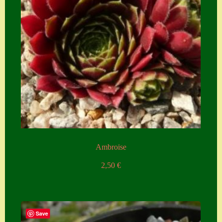
Ambroise
2,50
€
Save