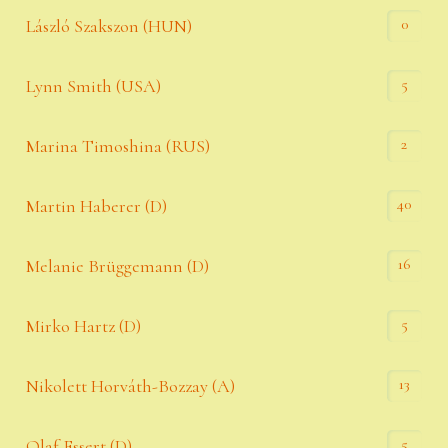
0
László Szakszon (HUN)
5
Lynn Smith (USA)
2
Marina Timoshina (RUS)
40
Martin Haberer (D)
16
Melanie Brüggemann (D)
5
Mirko Hartz (D)
13
Nikolett Horváth-Bozzay (A)
5
Olaf Essert (D)