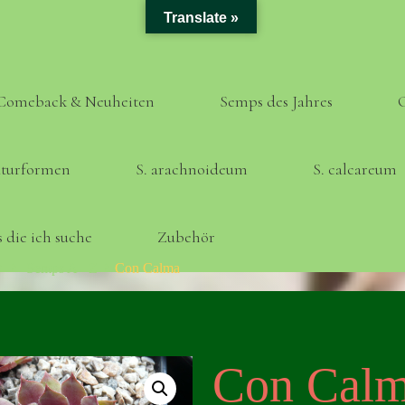
Translate »
Comeback & Neuheiten
Semps des Jahres
turformen
S. arachnoideum
S. calcareum
 die ich suche
Zubehör
Home
Semps A - Z
Con Calma
Con Cal