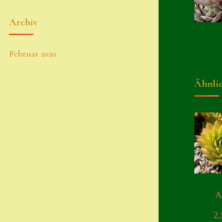
Archiv
Februar 2020
Ähnli
A
2