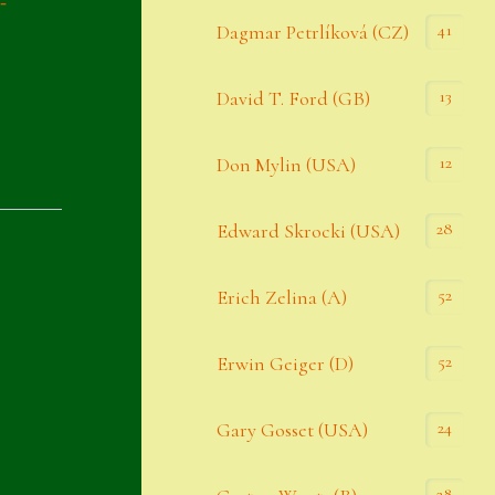
-
Datenschutzerklärung
41
Dagmar Petrlíková (CZ)
Erster Umgang mit Semps
13
David T. Ford (GB)
Gästebuch
Heuffelii’s
12
Don Mylin (USA)
Home
28
Edward Skrocki (USA)
Hostas
52
Erich Zelina (A)
Impressum
Kasse
52
Erwin Geiger (D)
Kontakt
24
Gary Gosset (USA)
Mein Konto
Naturformen
28