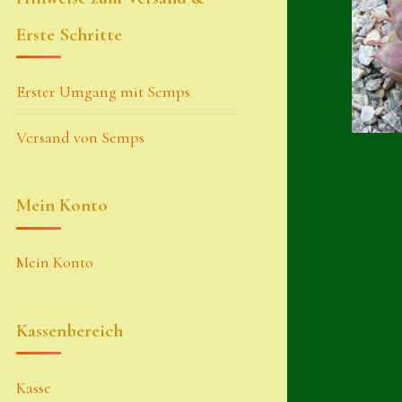
Erste Schritte
Erster Umgang mit Semps
Versand von Semps
Mein Konto
Mein Konto
Kassenbereich
Kasse