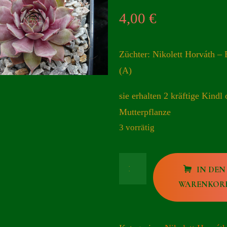
4,00
€
Züchter: Nikolett Horváth –
(A)
sie erhalten 2 kräftige Kindl 
Mutterpflanze
3 vorrätig
Con
IN DEN
Calma
WARENKOR
Menge