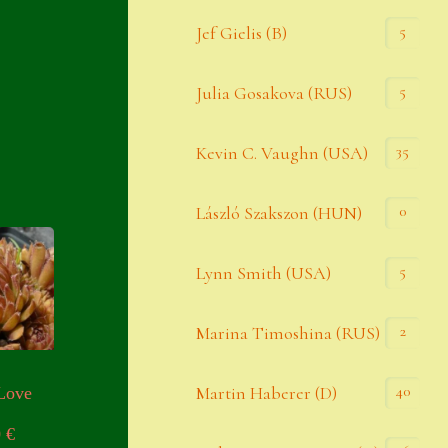
Widerrufsbelehrung
5
Jef Gielis (B)
Zahlung
5
Julia Gosakova (RUS)
Zahlungs- & Versandinfos
35
Zubehör
Kevin C. Vaughn (USA)
Zubehör
0
László Szakszon (HUN)
5
Lynn Smith (USA)
2
Marina Timoshina (RUS)
40
Martin Haberer (D)
Love
0
€