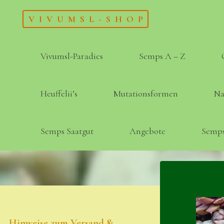
Skip
VIVUMSL-SHOP
to
content
Vivumsl-Paradies
Semps A – Z
Heuffelii’s
Mutationsformen
Na
Semps Saatgut
Angebote
Semps
Hinweise zum Versand &