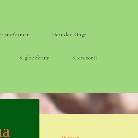
Cristatformen
Herr der Ringe
S. globiferum
S. x nixonii
Meta
Anmelden
ma
Eintrags-Feed
Züchter