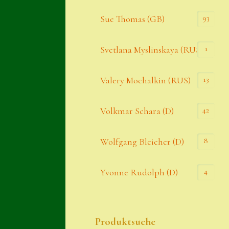
93
Sue Thomas (GB)
1
Svetlana Myslinskaya (RUS)
13
Valery Mochalkin (RUS)
42
Volkmar Schara (D)
8
Wolfgang Bleicher (D)
4
Yvonne Rudolph (D)
Produktsuche