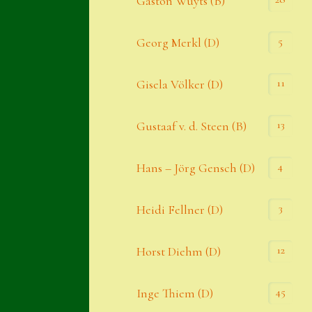
Gaston Wuyts (B)
S. x nixonii
5
Georg Merkl (D)
Semps die ich suche
Semps von A – Z
11
Gisela Völker (D)
Shop
13
Gustaaf v. d. Steen (B)
Suche
Sue Thomas
4
Hans – Jörg Gensch (D)
Translator
3
Heidi Fellner (D)
Versand
Versand von Semps
12
Horst Diehm (D)
Warenkorb
45
Inge Thiem (D)
Warenkorb