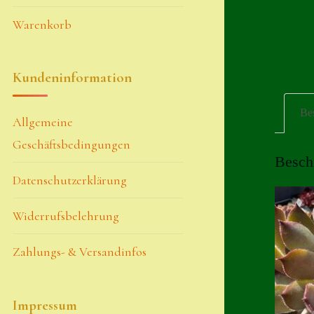
Warenkorb
Kundeninformation
Be
Allgemeine
Geschäftsbedingungen
Besch
Datenschutzerklärung
Widerrufsbelehrung
Zahlungs- & Versandinfos
Impressum