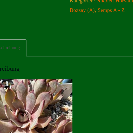
Kategorien:
Nikolett Horváth
Bozzay (A)
,
Semps A - Z
schreibung
reibung