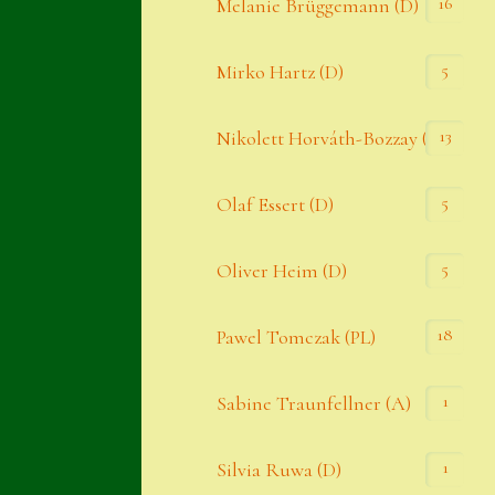
16
Melanie Brüggemann (D)
5
Mirko Hartz (D)
13
Nikolett Horváth-Bozzay (A)
5
Olaf Essert (D)
5
Oliver Heim (D)
18
Pawel Tomczak (PL)
1
Sabine Traunfellner (A)
1
Silvia Ruwa (D)