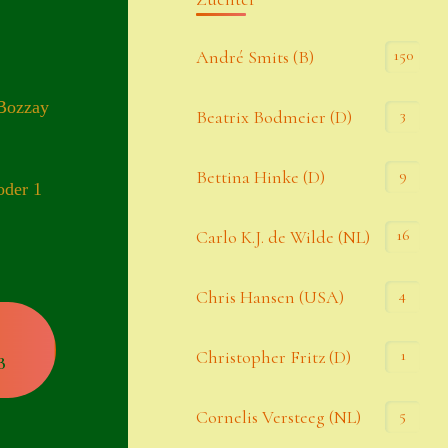
Kommentar-Feed
150
André Smits (B)
WordPress.org
 Bozzay
3
Beatrix Bodmeier (D)
Kategorien
9
Bettina Hinke (D)
oder 1
Allgemein
16
Carlo K.J. de Wilde (NL)
Seiten
4
Chris Hansen (USA)
Account
1
Christopher Fritz (D)
B
Allgemeine Geschäftsbedingungen
5
Cornelis Versteeg (NL)
Comeback & Neuheiten