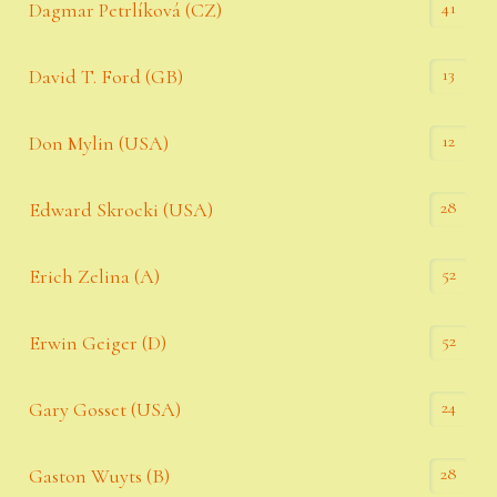
41
Dagmar Petrlíková (CZ)
13
David T. Ford (GB)
12
Don Mylin (USA)
28
Edward Skrocki (USA)
52
Erich Zelina (A)
52
Erwin Geiger (D)
24
Gary Gosset (USA)
28
Gaston Wuyts (B)