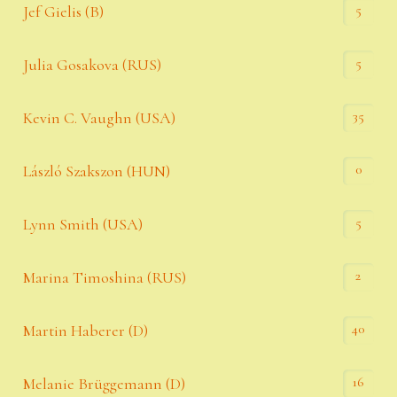
5
Jef Gielis (B)
5
Julia Gosakova (RUS)
35
Kevin C. Vaughn (USA)
0
László Szakszon (HUN)
5
Lynn Smith (USA)
2
Marina Timoshina (RUS)
40
Martin Haberer (D)
16
Melanie Brüggemann (D)