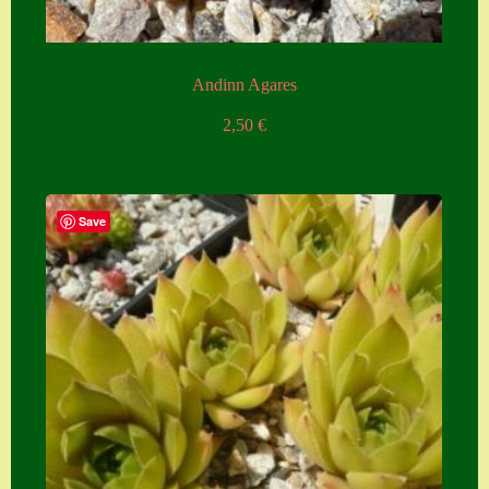
Andinn Agares
2,50
€
Save