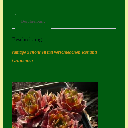
Home
Hostas
Beschreibung
Impressum
Beschreibung
Kasse
Kontakt
samtige Schönheit mit verschiedenen Rot und
Grüntönen
Mein Konto
Naturformen
S. x nixonii
Semps die ich
suche
Semps von A – Z
Shop