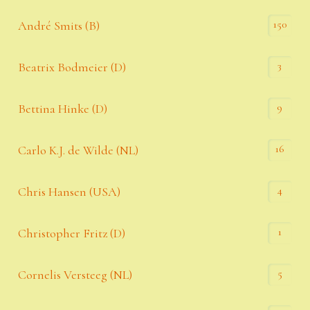
150
André Smits (B)
3
Beatrix Bodmeier (D)
9
Bettina Hinke (D)
16
Carlo K.J. de Wilde (NL)
4
Chris Hansen (USA)
1
Christopher Fritz (D)
5
Cornelis Versteeg (NL)