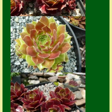
Suche
Sue Thomas
Translator
Versand
Versand von
Semps
Warenkorb
Warenkorb
Widerrufsbelehru
ng
Zahlung
Zahlungs- &
Versandinfos