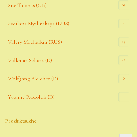
93
Sue Thomas (GB)
1
Svetlana Myslinskaya (RUS)
13
Valery Mochalkin (RUS)
42
Volkmar Schara (D)
8
Wolfgang Bleicher (D)
4
Yvonne Rudolph (D)
Produktsuche