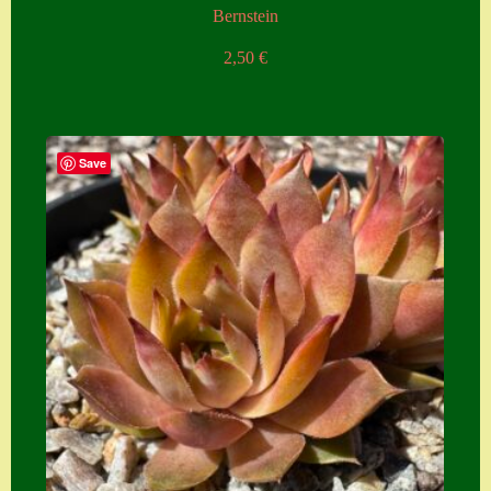
Bernstein
2,50
€
Save