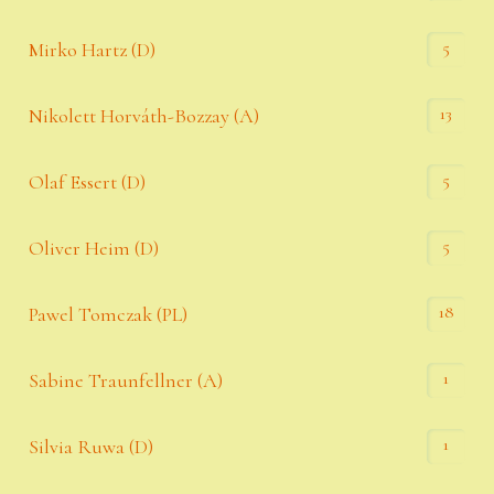
5
Mirko Hartz (D)
13
Nikolett Horváth-Bozzay (A)
5
Olaf Essert (D)
5
Oliver Heim (D)
18
Pawel Tomczak (PL)
1
Sabine Traunfellner (A)
1
Silvia Ruwa (D)