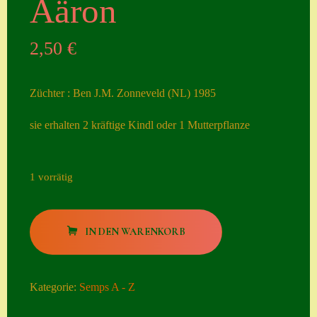
Aäron
Seiten
2,50
€
Account
Allgemeine
Züchter : Ben J.M. Zonneveld (NL) 1985
Geschäftsbedingu
ngen
sie erhalten 2 kräftige Kindl oder 1 Mutterpflanze
Comeback &
Neuheiten
1 vorrätig
Datenschutzerklä
rung
Aäron
IN DEN WARENKORB
Menge
Erster Umgang
mit Semps
Kategorie:
Semps A - Z
Gästebuch
Heuffelii’s