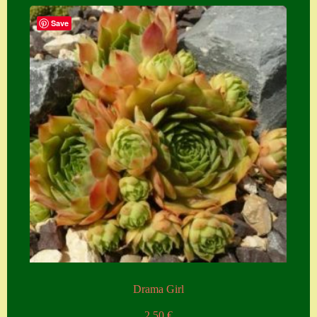
Save
Drama Girl
2,50
€