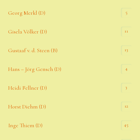
5
Georg Merkl (D)
11
Gisela Völker (D)
13
Gustaaf v. d. Steen (B)
4
Hans – Jörg Gensch (D)
3
Heidi Fellner (D)
12
Horst Diehm (D)
45
Inge Thiem (D)