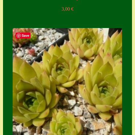
3,00
€
Save