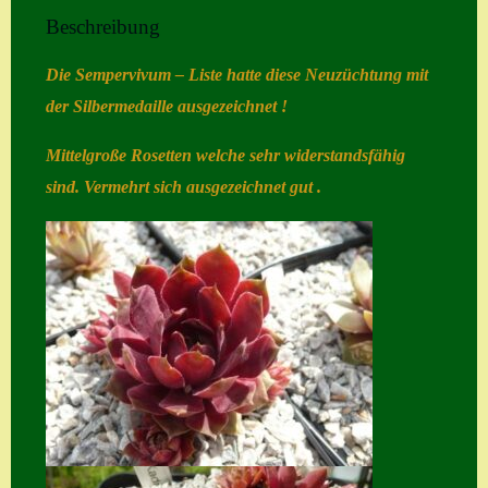
Beschreibung
Home
Die Sempervivum – Liste hatte diese Neuzüchtung mit
Hostas
der Silbermedaille ausgezeichnet !
Impressum
Mittelgroße Rosetten welche sehr widerstandsfähig
Kasse
sind. Vermehrt sich ausgezeichnet gut .
Kontakt
Mein Konto
Naturformen
S. x nixonii
Semps die ich
suche
Semps von A – Z
Shop