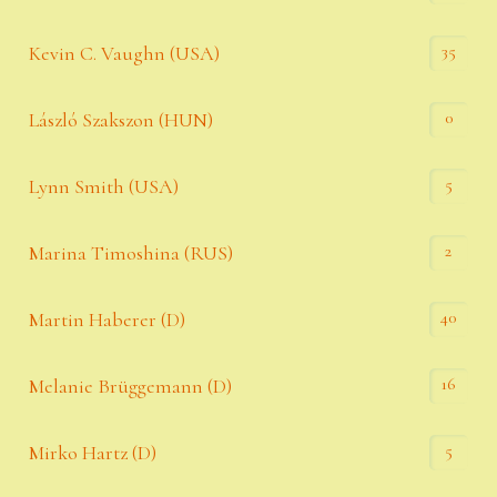
35
Kevin C. Vaughn (USA)
0
László Szakszon (HUN)
5
Lynn Smith (USA)
2
Marina Timoshina (RUS)
40
Martin Haberer (D)
16
Melanie Brüggemann (D)
5
Mirko Hartz (D)