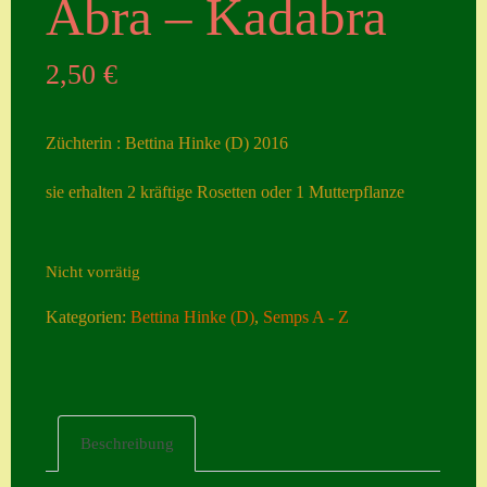
Abra – Kadabra
Seiten
2,50
€
Account
Allgemeine
Züchterin : Bettina Hinke (D) 2016
Geschäftsbedingu
ngen
sie erhalten 2 kräftige Rosetten oder 1 Mutterpflanze
Comeback &
Neuheiten
Nicht vorrätig
Datenschutzerklä
Kategorien:
Bettina Hinke (D)
,
Semps A - Z
rung
Erster Umgang
mit Semps
Gästebuch
Beschreibung
Heuffelii’s