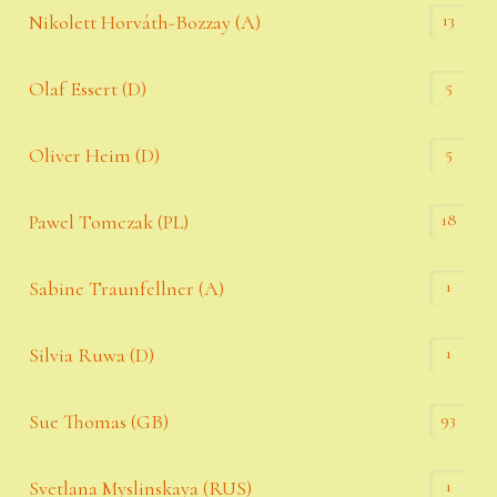
13
Nikolett Horváth-Bozzay (A)
5
Olaf Essert (D)
5
Oliver Heim (D)
18
Pawel Tomczak (PL)
1
Sabine Traunfellner (A)
1
Silvia Ruwa (D)
93
Sue Thomas (GB)
1
Svetlana Myslinskaya (RUS)