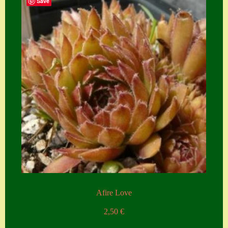
Save
Afire Love
2,50
€