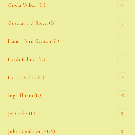
11
Gisela Völker (D)
13
Gustaaf v. d. Steen (B)
4
Hans – Jörg Gensch (D)
3
Heidi Fellner (D)
12
Horst Diehm (D)
45
Inge Thiem (D)
5
Jef Gielis (B)
5
Julia Gosakova (RUS)