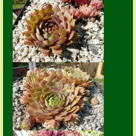
Suche
Sue Thomas
Translator
Versand
Versand von
Semps
Warenkorb
Warenkorb
Widerrufsbelehru
ng
Zahlung
Zahlungs- &
Versandinfos