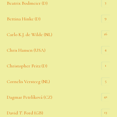
3
Beatrix Bodmeier (D)
9
Bettina Hinke (D)
16
Carlo K.J. de Wilde (NL)
4
Chris Hansen (USA)
1
Christopher Fritz (D)
5
Cornelis Versteeg (NL)
41
Dagmar Petrlíková (CZ)
13
David T. Ford (GB)