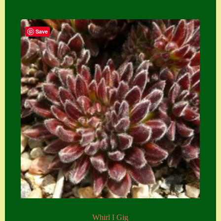
Save
Whirl I Gig