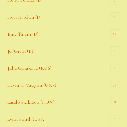
Heidi Fellner (D)
12
Horst Diehm (D)
45
Inge Thiem (D)
5
Jef Gielis (B)
5
Julia Gosakova (RUS)
35
Kevin C. Vaughn (USA)
0
László Szakszon (HUN)
5
Lynn Smith (USA)