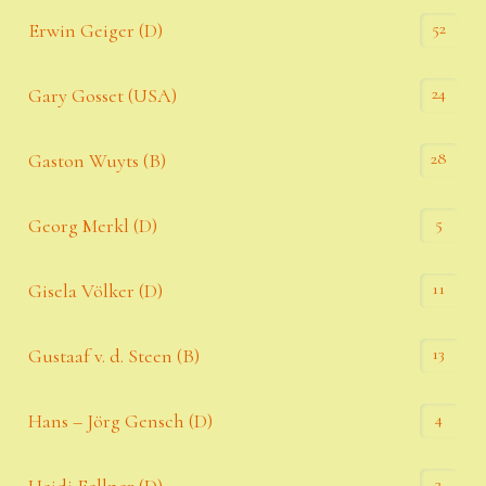
52
Erwin Geiger (D)
24
Gary Gosset (USA)
28
Gaston Wuyts (B)
5
Georg Merkl (D)
11
Gisela Völker (D)
13
Gustaaf v. d. Steen (B)
4
Hans – Jörg Gensch (D)
3