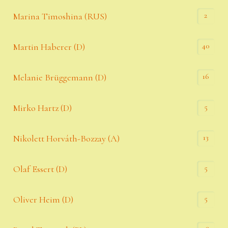
2
Marina Timoshina (RUS)
40
Martin Haberer (D)
16
Melanie Brüggemann (D)
5
Mirko Hartz (D)
13
Nikolett Horváth-Bozzay (A)
5
Olaf Essert (D)
5
Oliver Heim (D)