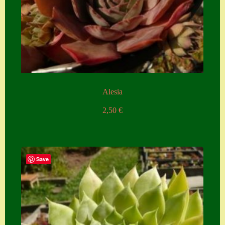
Alesia
2,50
€
Save