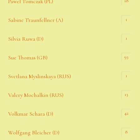
18
Pawel Tomczak (PL)
1
Sabine Traunfellner (A)
1
Silvia Ruwa (D)
93
Sue Thomas (GB)
1
Svetlana Myslinskaya (RUS)
13
Valery Mochalkin (RUS)
42
Volkmar Schara (D)
8
Wolfgang Bleicher (D)