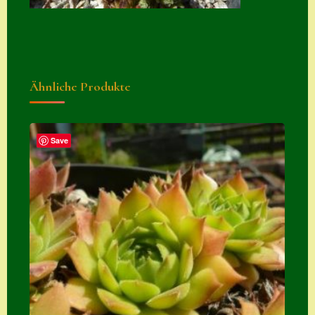
Suche
Sue Thomas
Translator
Ähnliche Produkte
Versand
Versand von
Semps
Save
Warenkorb
Warenkorb
Widerrufsbelehru
ng
Zahlung
Zahlungs- &
Versandinfos