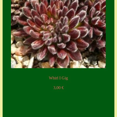
Whirl I Gig
3,00
€