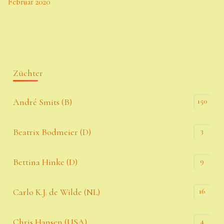
Februar 2020
Züchter
150
André Smits (B)
3
Beatrix Bodmeier (D)
9
Bettina Hinke (D)
16
Carlo K.J. de Wilde (NL)
4
Chris Hansen (USA)