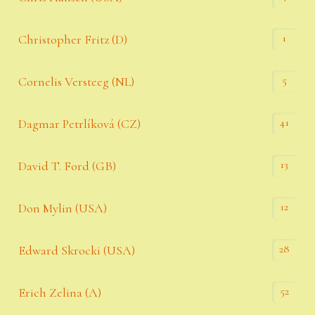
1
Christopher Fritz (D)
5
Cornelis Versteeg (NL)
41
Dagmar Petrlíková (CZ)
13
David T. Ford (GB)
12
Don Mylin (USA)
28
Edward Skrocki (USA)
52
Erich Zelina (A)