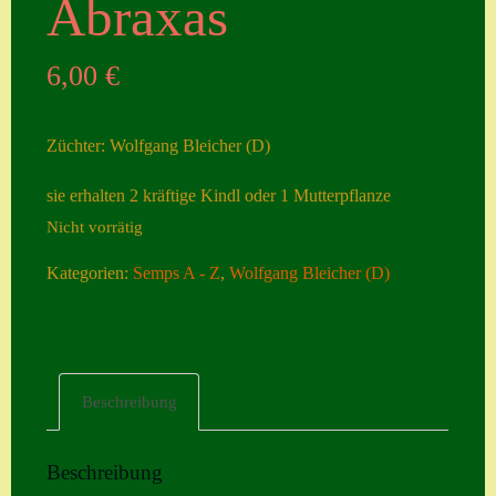
Abraxas
Seiten
6,00
€
Account
Allgemeine
Züchter: Wolfgang Bleicher (D)
Geschäftsbedingu
ngen
sie erhalten 2 kräftige Kindl oder 1 Mutterpflanze
Nicht vorrätig
Comeback &
Neuheiten
Kategorien:
Semps A - Z
,
Wolfgang Bleicher (D)
Datenschutzerklä
rung
Erster Umgang
Beschreibung
mit Semps
Gästebuch
Beschreibung
Heuffelii’s