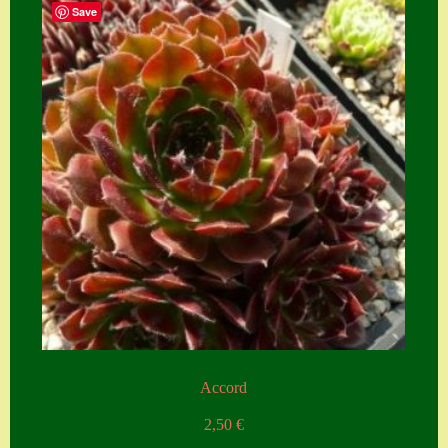
Save
Accord
2,50
€