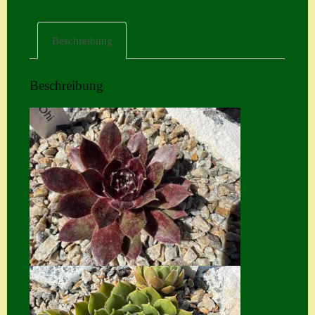
Home
Beschreibung
Hostas
Impressum
Beschreibung
Kasse
Kontakt
Mein Konto
Naturformen
S. x nixonii
Semps die ich
suche
Semps von A – Z
Shop