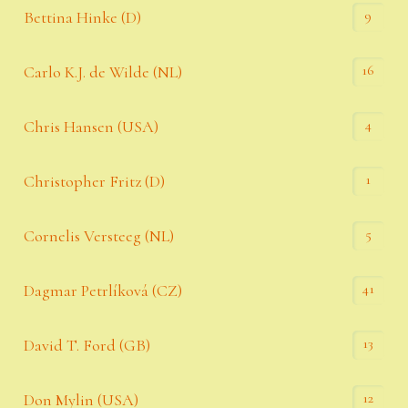
9
Bettina Hinke (D)
16
Carlo K.J. de Wilde (NL)
4
Chris Hansen (USA)
1
Christopher Fritz (D)
5
Cornelis Versteeg (NL)
41
Dagmar Petrlíková (CZ)
13
David T. Ford (GB)
12
Don Mylin (USA)