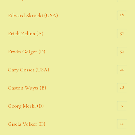
28
Edward Skrocki (USA)
52
Erich Zelina (A)
52
Erwin Geiger (D)
24
Gary Gosset (USA)
28
Gaston Wuyts (B)
5
Georg Merkl (D)
11
Gisela Völker (D)