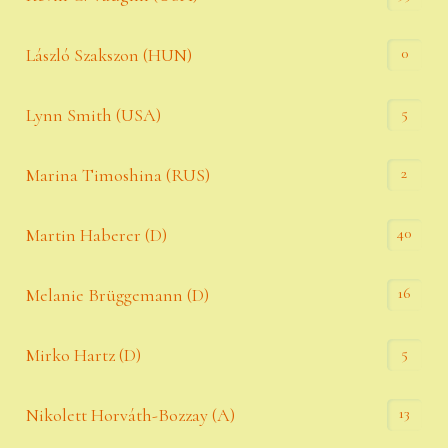
0
László Szakszon (HUN)
5
Lynn Smith (USA)
2
Marina Timoshina (RUS)
40
Martin Haberer (D)
16
Melanie Brüggemann (D)
5
Mirko Hartz (D)
13
Nikolett Horváth-Bozzay (A)