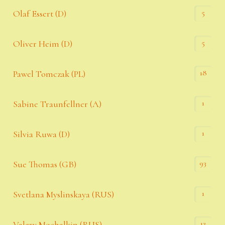
5
Olaf Essert (D)
5
Oliver Heim (D)
18
Pawel Tomczak (PL)
1
Sabine Traunfellner (A)
1
Silvia Ruwa (D)
93
Sue Thomas (GB)
1
Svetlana Myslinskaya (RUS)
13
Valery Mochalkin (RUS)