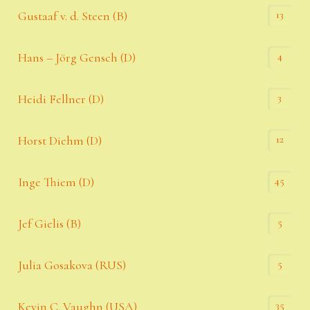
13
Gustaaf v. d. Steen (B)
4
Hans – Jörg Gensch (D)
3
Heidi Fellner (D)
12
Horst Diehm (D)
45
Inge Thiem (D)
5
Jef Gielis (B)
5
Julia Gosakova (RUS)
35
Kevin C. Vaughn (USA)