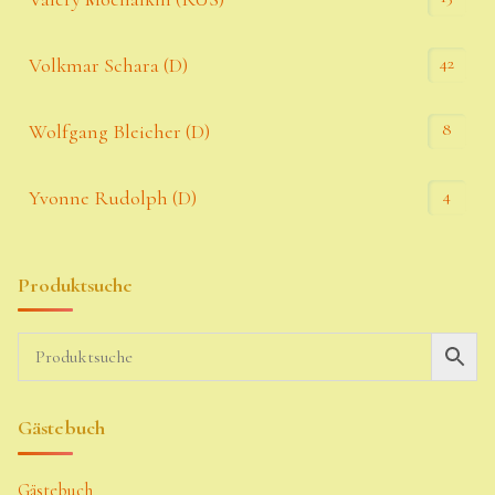
42
Volkmar Schara (D)
8
Wolfgang Bleicher (D)
4
Yvonne Rudolph (D)
Produktsuche
Gästebuch
Gästebuch