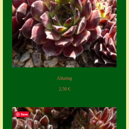
Zubehör
Zubehör
Alluring
2,50
€
Save