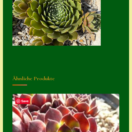
Suche
Sue Thomas
Translator
Versand
Versand von
Semps
Warenkorb
Ähnliche Produkte
Warenkorb
Widerrufsbelehru
ng
Save
Zahlung
Zahlungs- &
Versandinfos