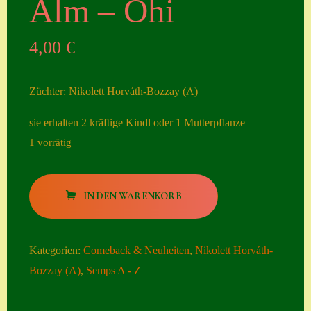
Alm – Öhi
Seiten
4,00
€
Account
Allgemeine
Züchter: Nikolett Horváth-Bozzay (A)
Geschäftsbedingu
ngen
sie erhalten 2 kräftige Kindl oder 1 Mutterpflanze
1 vorrätig
Comeback &
Neuheiten
Alm
Datenschutzerklä
IN DEN WARENKORB
-
rung
Öhi
Erster Umgang
Menge
Kategorien:
Comeback & Neuheiten
,
Nikolett Horváth-
mit Semps
Bozzay (A)
,
Semps A - Z
Gästebuch
Heuffelii’s