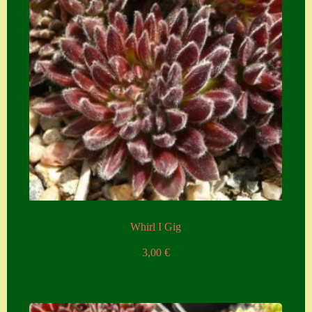
Whirl I Gig
3,00
€