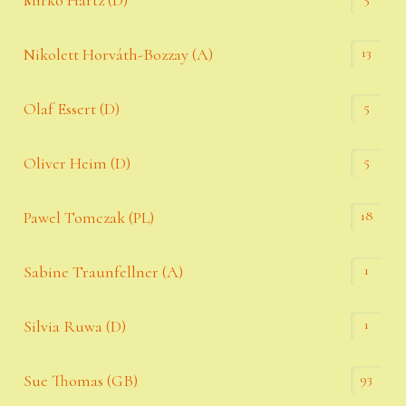
13
Nikolett Horváth-Bozzay (A)
5
Olaf Essert (D)
5
Oliver Heim (D)
18
Pawel Tomczak (PL)
1
Sabine Traunfellner (A)
1
Silvia Ruwa (D)
93
Sue Thomas (GB)