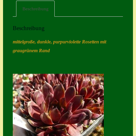
Beschreibung
Home
Hostas
Beschreibung
Impressum
mittelgroße, dunkle, purpurviolette Rosetten mit
Kasse
graugrünem Rand
Kontakt
Mein Konto
Naturformen
S. x nixonii
Semps die ich
suche
Semps von A – Z
Shop