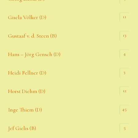
11
Gisela Völker (D)
13
Gustaaf v. d. Steen (B)
4
Hans – Jörg Gensch (D)
3
Heidi Fellner (D)
12
Horst Diehm (D)
45
Inge Thiem (D)
5
Jef Gielis (B)