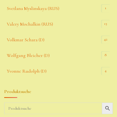
1
Svetlana Myslinskaya (RUS)
13
Valery Mochalkin (RUS)
42
Volkmar Schara (D)
8
Wolfgang Bleicher (D)
4
Yvonne Rudolph (D)
Produktsuche