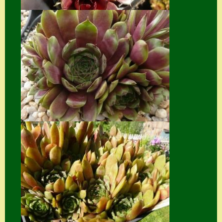
Suche
Sue Thomas
Translator
Versand
Versand von
Semps
Warenkorb
Warenkorb
Widerrufsbelehru
ng
Zahlung
Zahlungs- &
Versandinfos