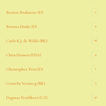
3
Beatrix Bodmeier (D)
9
Bettina Hinke (D)
16
Carlo K.J. de Wilde (NL)
4
Chris Hansen (USA)
1
Christopher Fritz (D)
5
Cornelis Versteeg (NL)
41
Dagmar Petrlíková (CZ)