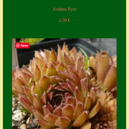
Andinn Pyro
2,50
€
Save