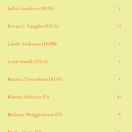
5
Julia Gosakova (RUS)
35
Kevin C. Vaughn (USA)
0
László Szakszon (HUN)
5
Lynn Smith (USA)
2
Marina Timoshina (RUS)
40
Martin Haberer (D)
16
Melanie Brüggemann (D)
5
Mirko Hartz (D)