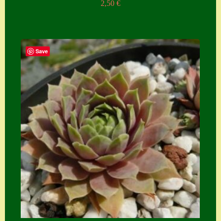
2,50
€
Save