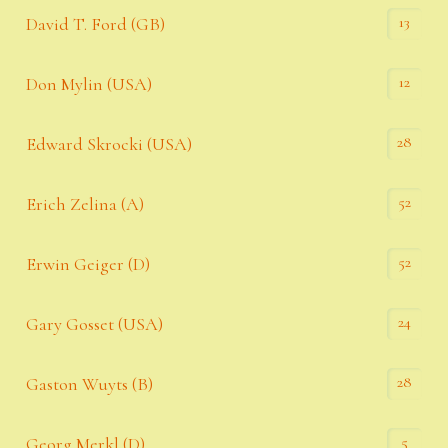
13
David T. Ford (GB)
12
Don Mylin (USA)
28
Edward Skrocki (USA)
52
Erich Zelina (A)
52
Erwin Geiger (D)
24
Gary Gosset (USA)
28
Gaston Wuyts (B)
5
Georg Merkl (D)