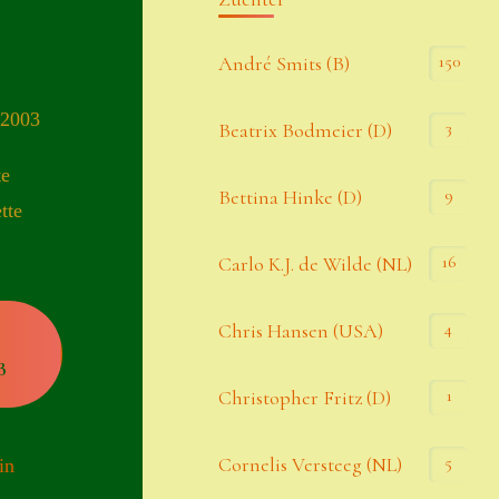
Kommentar-Feed
150
André Smits (B)
WordPress.org
 2003
3
Beatrix Bodmeier (D)
Kategorien
te
9
Bettina Hinke (D)
tte
Allgemein
16
Carlo K.J. de Wilde (NL)
Seiten
4
Chris Hansen (USA)
B
Account
1
Christopher Fritz (D)
Allgemeine Geschäftsbedingungen
5
Cornelis Versteeg (NL)
in
Comeback & Neuheiten