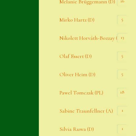
16
Melanie Brüggemann (D)
5
Mirko Hartz (D)
13
Nikolett Horváth-Bozzay (A)
5
Olaf Essert (D)
5
Oliver Heim (D)
18
Pawel Tomczak (PL)
1
Sabine Traunfellner (A)
1
Silvia Ruwa (D)