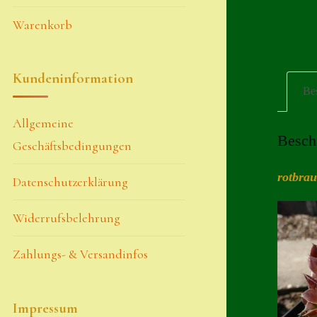
Warenkorb
Kundeninformation
Be
Allgemeine
Besch
Geschäftsbedingungen
rotbra
Datenschutzerklärung
Widerrufsbelehrung
Zahlungs- & Versandinfos
Impressum