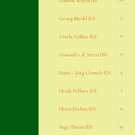
Gaston Wuyts (B)
S. x nixonii
5
Georg Merkl (D)
Semps die ich suche
Semps von A – Z
11
Gisela Völker (D)
Shop
13
Gustaaf v. d. Steen (B)
Suche
Sue Thomas
4
Hans – Jörg Gensch (D)
Translator
3
Heidi Fellner (D)
Versand
Versand von Semps
12
Horst Diehm (D)
Warenkorb
45
Inge Thiem (D)
Warenkorb