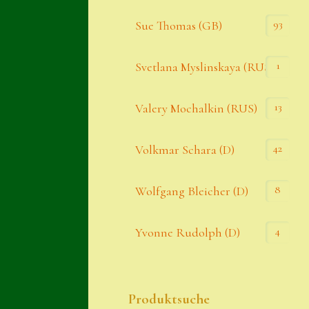
93
Sue Thomas (GB)
1
Svetlana Myslinskaya (RUS)
13
Valery Mochalkin (RUS)
42
Volkmar Schara (D)
8
Wolfgang Bleicher (D)
4
Yvonne Rudolph (D)
Produktsuche