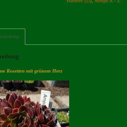
Haberer (D)
,
Semps A - Z
schreibung
reibung
une Rosetten mit grünem Herz