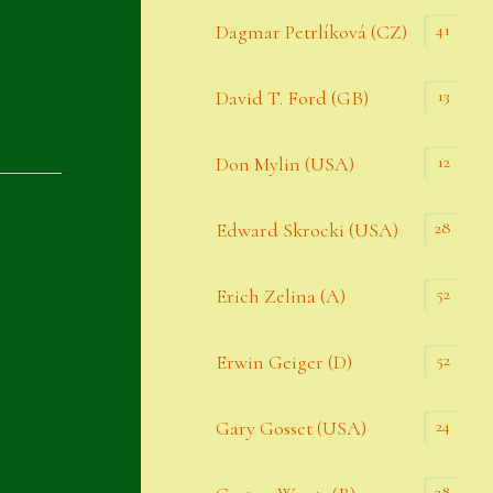
Datenschutzerklärung
41
Dagmar Petrlíková (CZ)
Erster Umgang mit Semps
13
David T. Ford (GB)
Gästebuch
Heuffelii’s
12
Don Mylin (USA)
Home
28
Edward Skrocki (USA)
Hostas
52
Erich Zelina (A)
Impressum
Kasse
52
Erwin Geiger (D)
Kontakt
24
Gary Gosset (USA)
Mein Konto
Naturformen
28