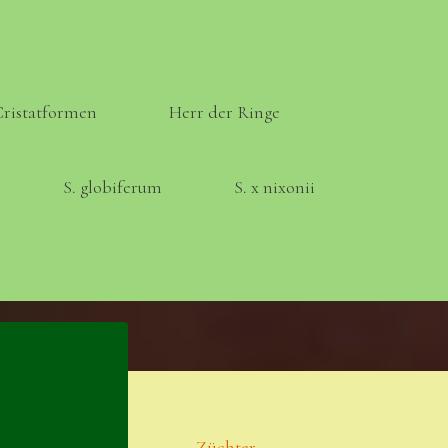
Cristatformen
Herr der Ringe
S. globiferum
S. x nixonii
Meta
Anmelden
Eintrags-Feed
Züchter