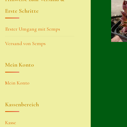
Erste Schritte
Erster Umgang mit Semps
Versand von Semps
Mein Konto
Mein Konto
Kassenbereich
Kasse