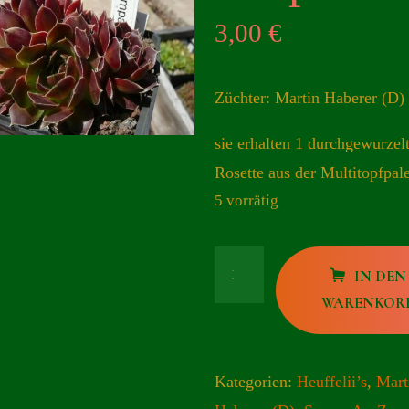
3,00
€
Züchter: Martin Haberer (D)
sie erhalten 1 durchgewurzel
Rosette aus der Multitopfpale
5 vorrätig
Ampato
IN DEN
Menge
WARENKOR
Kategorien:
Heuffelii’s
,
Mart