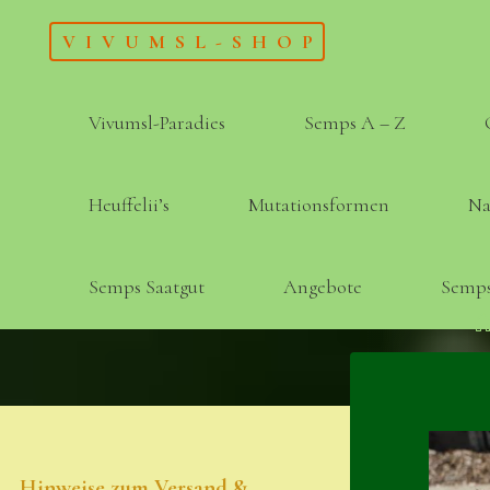
Skip
VIVUMSL-SHOP
to
content
Vivumsl-Paradies
Semps A – Z
Heuffelii’s
Mutationsformen
Na
Semps Saatgut
Angebote
Semps
Hinweise zum Versand &