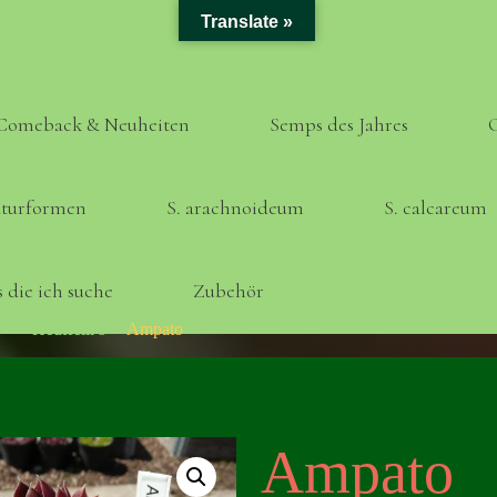
Translate »
Comeback & Neuheiten
Semps des Jahres
turformen
S. arachnoideum
S. calcareum
 die ich suche
Zubehör
Home
Heuffelii’s
Ampato
Ampato