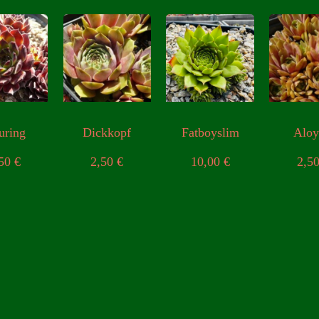
uring
Dickkopf
Fatboyslim
Aloy
,50
€
2,50
€
10,00
€
2,5