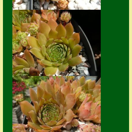
Suche
Sue Thomas
Translator
Versand
Versand von
Semps
Warenkorb
Warenkorb
Widerrufsbelehru
ng
Zahlung
Zahlungs- &
Versandinfos