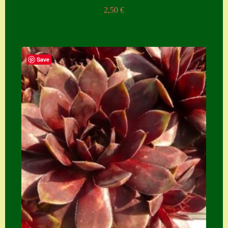
2,50
€
Save