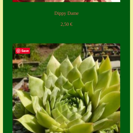
Dippy Dame
2,50
€
Save