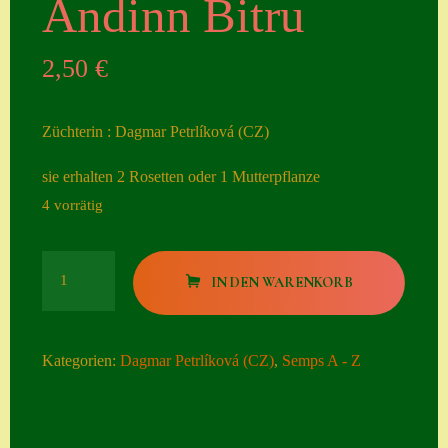
Andinn Bitru
Seiten
2,50
€
Account
Allgemeine
Züchterin : Dagmar Petrlíková (CZ)
Geschäftsbedingu
ngen
sie erhalten 2 Rosetten oder 1 Mutterpflanze
4 vorrätig
Comeback &
Neuheiten
Andinn
Datenschutzerklä
IN DEN WARENKORB
Bitru
rung
Menge
Erster Umgang
Kategorien:
Dagmar Petrlíková (CZ)
,
Semps A - Z
mit Semps
Gästebuch
Heuffelii’s