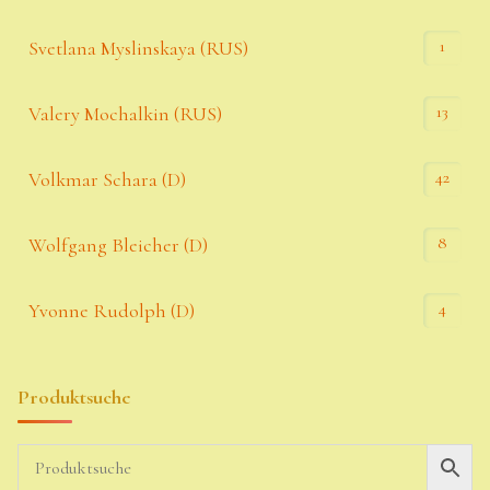
1
Svetlana Myslinskaya (RUS)
13
Valery Mochalkin (RUS)
42
Volkmar Schara (D)
8
Wolfgang Bleicher (D)
4
Yvonne Rudolph (D)
Produktsuche