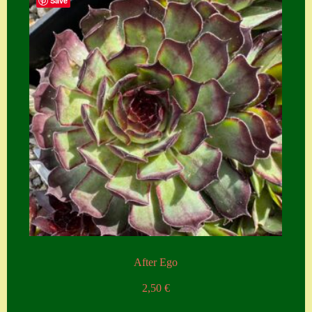
Save
After Ego
2,50
€