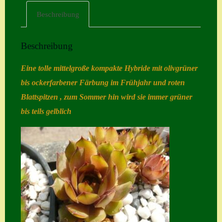
Beschreibung
Home
Hostas
Beschreibung
Impressum
Eine tolle mittelgroße kompakte Hybride mit olivgrüner
Kasse
bis ockerfarbener Färbung im Frühjahr und roten
Kontakt
Blattspitzen , zum Sommer hin wird sie immer grüner
Mein Konto
bis teils gelblich
Naturformen
S. x nixonii
Semps die ich
suche
Semps von A – Z
Shop