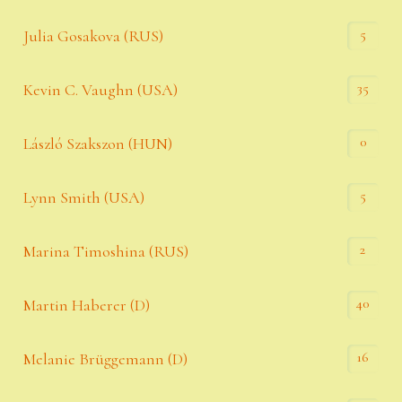
5
Julia Gosakova (RUS)
35
Kevin C. Vaughn (USA)
0
László Szakszon (HUN)
5
Lynn Smith (USA)
2
Marina Timoshina (RUS)
40
Martin Haberer (D)
16
Melanie Brüggemann (D)