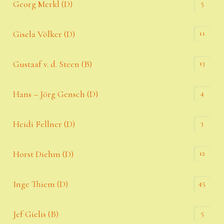
5
Georg Merkl (D)
11
Gisela Völker (D)
13
Gustaaf v. d. Steen (B)
4
Hans – Jörg Gensch (D)
3
Heidi Fellner (D)
12
Horst Diehm (D)
45
Inge Thiem (D)
5
Jef Gielis (B)