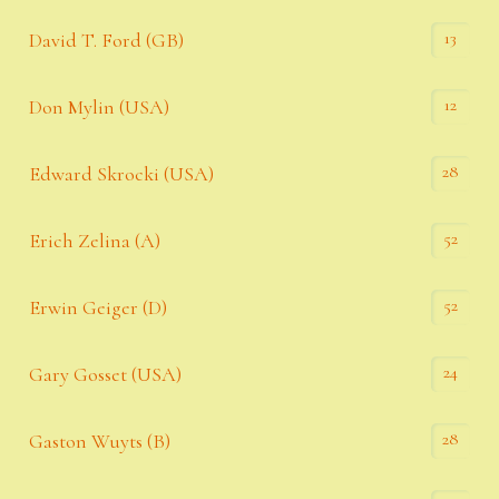
13
David T. Ford (GB)
12
Don Mylin (USA)
28
Edward Skrocki (USA)
52
Erich Zelina (A)
52
Erwin Geiger (D)
24
Gary Gosset (USA)
28
Gaston Wuyts (B)