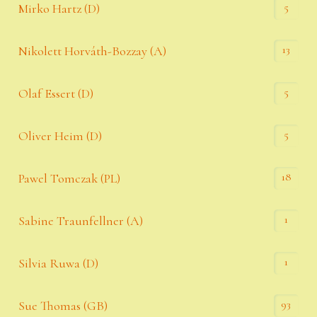
5
Mirko Hartz (D)
13
Nikolett Horváth-Bozzay (A)
5
Olaf Essert (D)
5
Oliver Heim (D)
18
Pawel Tomczak (PL)
1
Sabine Traunfellner (A)
1
Silvia Ruwa (D)
93
Sue Thomas (GB)