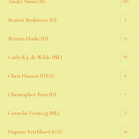
150
André Smits (B)
3
Beatrix Bodmeier (D)
9
Bettina Hinke (D)
16
Carlo K.J. de Wilde (NL)
4
Chris Hansen (USA)
1
Christopher Fritz (D)
5
Cornelis Versteeg (NL)
41
Dagmar Petrlíková (CZ)