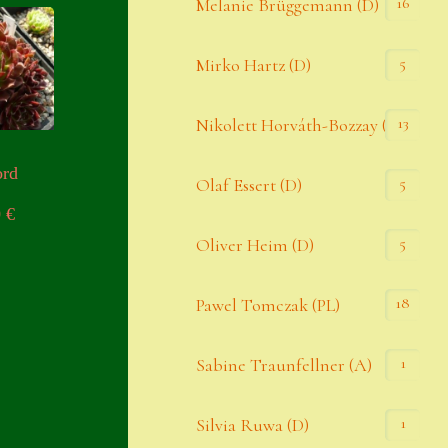
16
Melanie Brüggemann (D)
5
Mirko Hartz (D)
13
Nikolett Horváth-Bozzay (A)
ord
5
Olaf Essert (D)
0
€
5
Oliver Heim (D)
18
Pawel Tomczak (PL)
1
Sabine Traunfellner (A)
1
Silvia Ruwa (D)