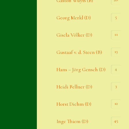
Gaston Wuyts (B)
S. x nixonii
5
Georg Merkl (D)
Semps die ich suche
Semps von A – Z
11
Gisela Völker (D)
Shop
13
Gustaaf v. d. Steen (B)
Suche
Sue Thomas
4
Hans – Jörg Gensch (D)
Translator
3
Heidi Fellner (D)
Versand
Versand von Semps
12
Horst Diehm (D)
Warenkorb
45
Inge Thiem (D)
Warenkorb