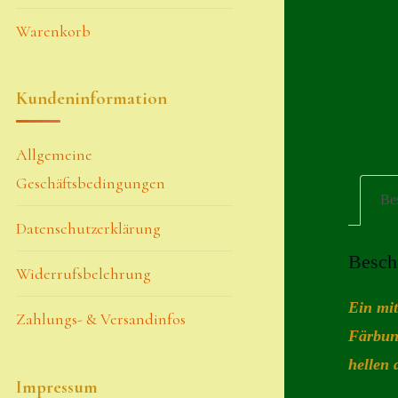
Warenkorb
Kundeninformation
Allgemeine
Geschäftsbedingungen
Be
Datenschutzerklärung
Besch
Widerrufsbelehrung
Ein mit
Zahlungs- & Versandinfos
Färbun
hellen 
Impressum