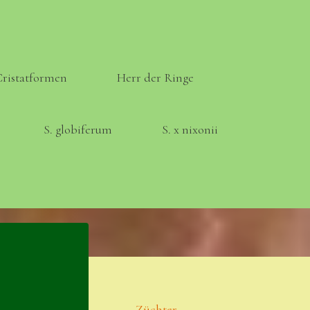
Cristatformen
Herr der Ringe
S. globiferum
S. x nixonii
Meta
Anmelden
Eintrags-Feed
Züchter