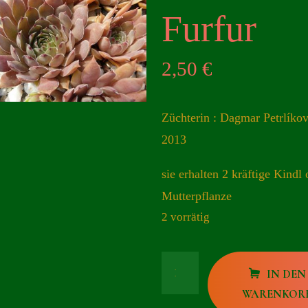
Furfur
2,50
€
Züchterin : Dagmar Petrlíko
2013
sie erhalten 2 kräftige Kindl 
Mutterpflanze
2 vorrätig
Andinn
IN DEN
Furfur
WARENKOR
Menge