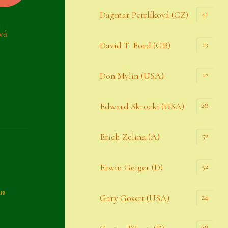
Datenschutzerklärung
41
Dagmar Petrlíková (CZ)
Erster Umgang mit Semps
vá
13
David T. Ford (GB)
Gästebuch
Heuffelii’s
12
Don Mylin (USA)
Home
28
Edward Skrocki (USA)
Hostas
52
Erich Zelina (A)
Impressum
Kasse
52
Erwin Geiger (D)
Kontakt
in
24
Gary Gosset (USA)
Mein Konto
Naturformen
28