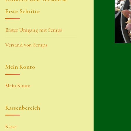
Erste Schritte
Erster Umgang mit Semps
Versand von Semps
Mein Konto
Mein Konto
Kassenbereich
Kasse