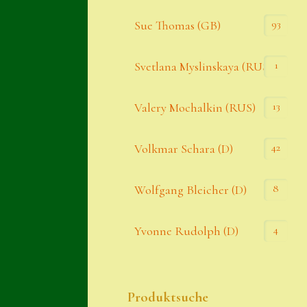
93
Sue Thomas (GB)
1
Svetlana Myslinskaya (RUS)
13
Valery Mochalkin (RUS)
42
Volkmar Schara (D)
8
Wolfgang Bleicher (D)
4
Yvonne Rudolph (D)
Produktsuche