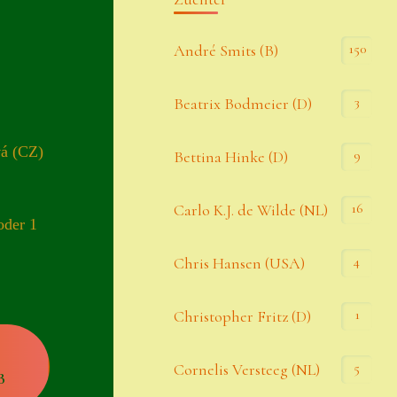
Kommentar-Feed
150
André Smits (B)
WordPress.org
3
Beatrix Bodmeier (D)
Kategorien
vá (CZ)
9
Bettina Hinke (D)
Allgemein
16
Carlo K.J. de Wilde (NL)
oder 1
Seiten
4
Chris Hansen (USA)
Account
1
Christopher Fritz (D)
Allgemeine Geschäftsbedingungen
5
Cornelis Versteeg (NL)
B
Comeback & Neuheiten