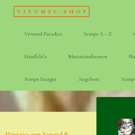
Skip
VIVUMSL-SHOP
to
content
Vivumsl-Paradies
Semps A – Z
Heuffelii’s
Mutationsformen
Na
Semps Saatgut
Angebote
Semps
Hinweise zum Versand &