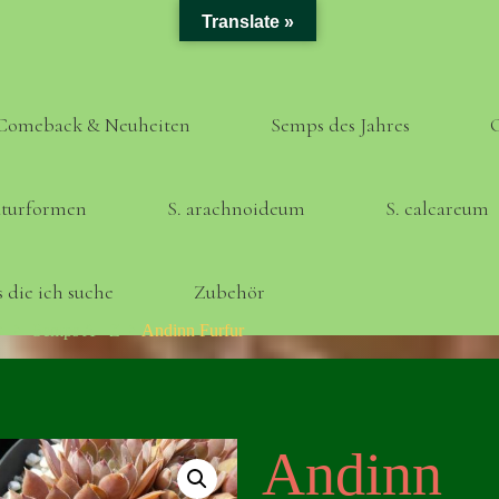
Translate »
Comeback & Neuheiten
Semps des Jahres
turformen
S. arachnoideum
S. calcareum
 die ich suche
Zubehör
Home
Semps A - Z
Andinn Furfur
Andinn