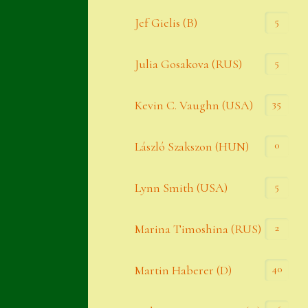
Widerrufsbelehrung
5
Jef Gielis (B)
Zahlung
5
Julia Gosakova (RUS)
Zahlungs- & Versandinfos
35
Zubehör
Kevin C. Vaughn (USA)
Zubehör
0
László Szakszon (HUN)
5
Lynn Smith (USA)
2
Marina Timoshina (RUS)
40
Martin Haberer (D)