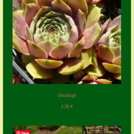
Dickkopf
2,50
€
Save