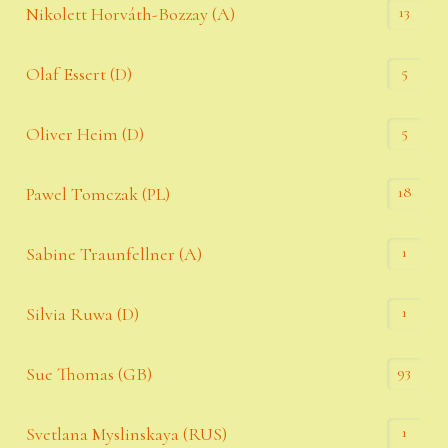
13
Nikolett Horváth-Bozzay (A)
5
Olaf Essert (D)
5
Oliver Heim (D)
18
Pawel Tomczak (PL)
1
Sabine Traunfellner (A)
1
Silvia Ruwa (D)
93
Sue Thomas (GB)
1
Svetlana Myslinskaya (RUS)