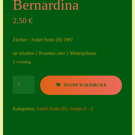
Bernardina
Seiten
2,50
€
Account
Allgemeine
Züchter : André Smits (B) 1987
Geschäftsbedingu
ngen
sie erhalten 2 Rosetten oder 1 Mutterpflanze
5 vorrätig
Comeback &
Neuheiten
Bernardina
Datenschutzerklä
IN DEN WARENKORB
Menge
rung
Erster Umgang
Kategorien:
André Smits (B)
,
Semps A - Z
mit Semps
Gästebuch
Heuffelii’s