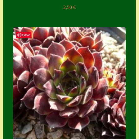
2,50
€
Save