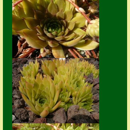
Suche
Sue Thomas
Translator
Versand
Versand von
Semps
Warenkorb
Warenkorb
Widerrufsbelehru
ng
Zahlung
Zahlungs- &
Versandinfos