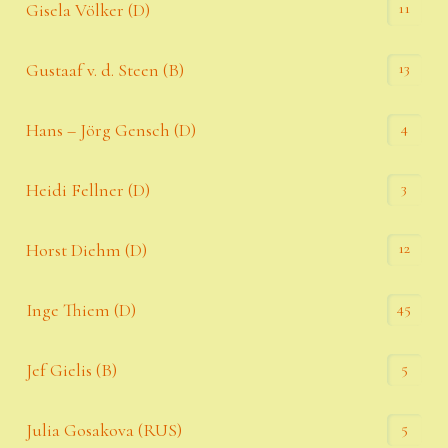
11
Gisela Völker (D)
13
Gustaaf v. d. Steen (B)
4
Hans – Jörg Gensch (D)
3
Heidi Fellner (D)
12
Horst Diehm (D)
45
Inge Thiem (D)
5
Jef Gielis (B)
5
Julia Gosakova (RUS)