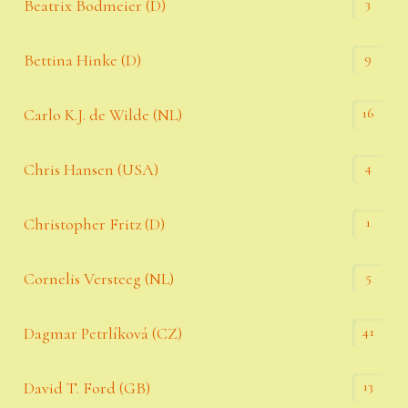
3
Beatrix Bodmeier (D)
9
Bettina Hinke (D)
16
Carlo K.J. de Wilde (NL)
4
Chris Hansen (USA)
1
Christopher Fritz (D)
5
Cornelis Versteeg (NL)
41
Dagmar Petrlíková (CZ)
13
David T. Ford (GB)