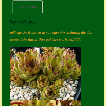
Beschreibung
Home
Hostas
Beschreibung
Impressum
mittelgroße Rosetten in samtiger Erscheinung die das
Kasse
ganze Jahr durch Ihre goldene Farbe auffällt
Kontakt
Mein Konto
Naturformen
S. x nixonii
Semps die ich
suche
Semps von A – Z
Shop