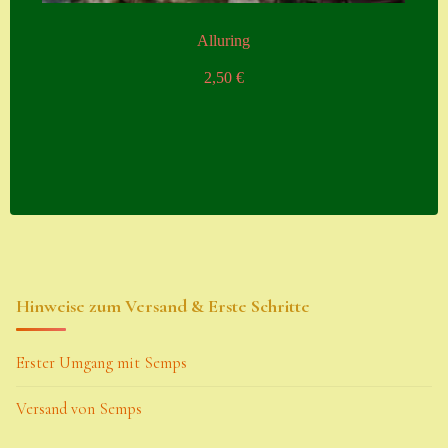
Alluring
2,50
€
Hinweise zum Versand & Erste Schritte
Erster Umgang mit Semps
Versand von Semps