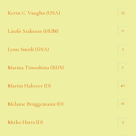
35
Kevin C. Vaughn (USA)
0
László Szakszon (HUN)
5
Lynn Smith (USA)
2
Marina Timoshina (RUS)
40
Martin Haberer (D)
16
Melanie Brüggemann (D)
5
Mirko Hartz (D)