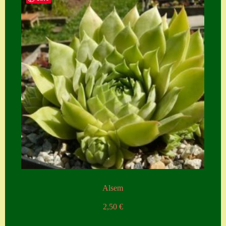
Alsem
2,50
€