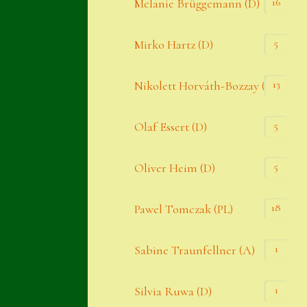
16
Melanie Brüggemann (D)
5
Mirko Hartz (D)
13
Nikolett Horváth-Bozzay (A)
5
Olaf Essert (D)
5
Oliver Heim (D)
18
Pawel Tomczak (PL)
1
Sabine Traunfellner (A)
1
Silvia Ruwa (D)