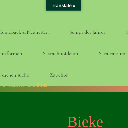
Translate »
Comeback & Neuheiten
Semps des Jahres
turformen
S. arachnoideum
S. calcareum
 die ich suche
Zubehör
Home
Semps A - Z
Bieke
Bieke