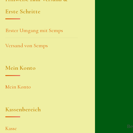
Erste Schritte
Erster Umgang mit Semps
Versand von Semps
Mein Konto
Mein Konto
Kassenbereich
Be
Kasse