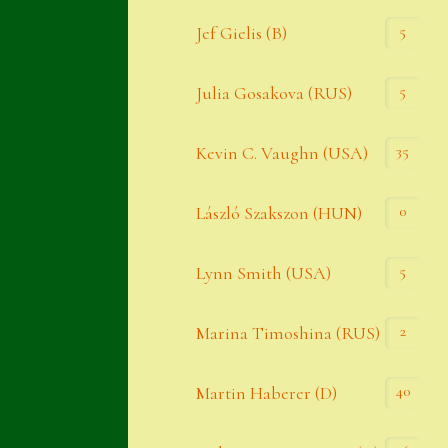
Widerrufsbelehrung
5
Jef Gielis (B)
Zahlung
5
Julia Gosakova (RUS)
Zahlungs- & Versandinfos
35
Zubehör
Kevin C. Vaughn (USA)
Zubehör
0
László Szakszon (HUN)
5
Lynn Smith (USA)
2
Marina Timoshina (RUS)
40
Martin Haberer (D)