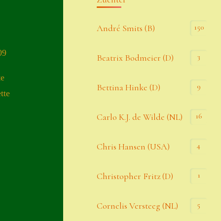
Kommentar-Feed
150
André Smits (B)
WordPress.org
09
3
Beatrix Bodmeier (D)
Kategorien
te
9
Bettina Hinke (D)
tte
Allgemein
16
Carlo K.J. de Wilde (NL)
,
Seiten
4
Chris Hansen (USA)
Account
1
Christopher Fritz (D)
Allgemeine Geschäftsbedingungen
5
Cornelis Versteeg (NL)
Comeback & Neuheiten