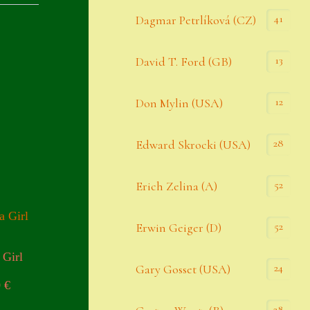
Datenschutzerklärung
41
Dagmar Petrlíková (CZ)
Erster Umgang mit Semps
13
David T. Ford (GB)
Gästebuch
Heuffelii’s
12
Don Mylin (USA)
Home
28
Edward Skrocki (USA)
Hostas
52
Erich Zelina (A)
Impressum
Kasse
52
Erwin Geiger (D)
Kontakt
 Girl
24
Gary Gosset (USA)
Mein Konto
0
€
Naturformen
28