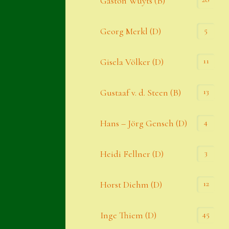
Gaston Wuyts (B)
S. x nixonii
5
Georg Merkl (D)
Semps die ich suche
Semps von A – Z
11
Gisela Völker (D)
Shop
13
Gustaaf v. d. Steen (B)
Suche
Sue Thomas
4
Hans – Jörg Gensch (D)
Translator
3
Heidi Fellner (D)
Versand
Versand von Semps
12
Horst Diehm (D)
Warenkorb
45
Inge Thiem (D)
Warenkorb