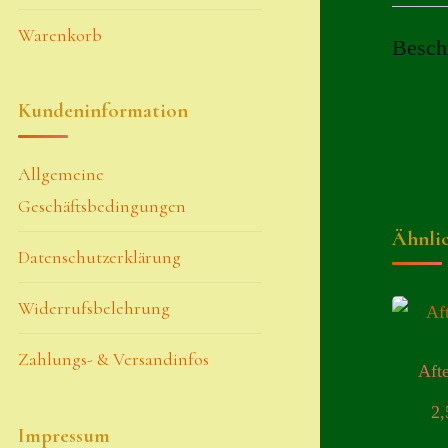
Warenkorb
Besch
Kundeninformation
Allgemeine
Geschäftsbedingungen
Ähnli
Datenschutzerklärung
Widerrufsbelehrung
Zahlungs- & Versandinfos
Aft
2
Impressum