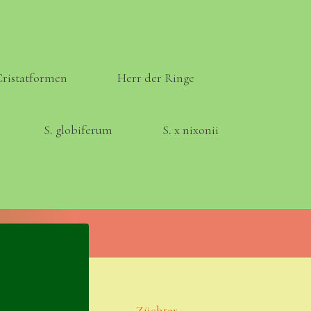
Cristatformen
Herr der Ringe
S. globiferum
S. x nixonii
Meta
Anmelden
Eintrags-Feed
Züchter