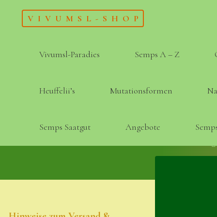
Skip
VIVUMSL-SHOP
to
content
Vivumsl-Paradies
Semps A – Z
Heuffelii’s
Mutationsformen
Na
Semps Saatgut
Angebote
Semps
Hinweise zum Versand &