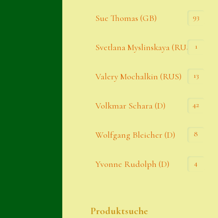
93
Sue Thomas (GB)
1
Svetlana Myslinskaya (RUS)
13
Valery Mochalkin (RUS)
42
Volkmar Schara (D)
8
Wolfgang Bleicher (D)
4
Yvonne Rudolph (D)
Produktsuche