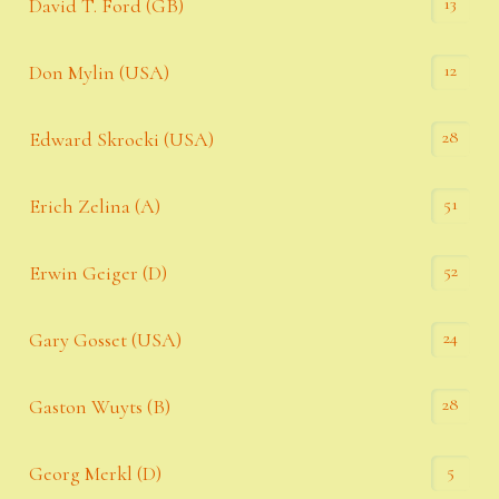
13
David T. Ford (GB)
12
Don Mylin (USA)
28
Edward Skrocki (USA)
51
Erich Zelina (A)
52
Erwin Geiger (D)
24
Gary Gosset (USA)
28
Gaston Wuyts (B)
5
Georg Merkl (D)