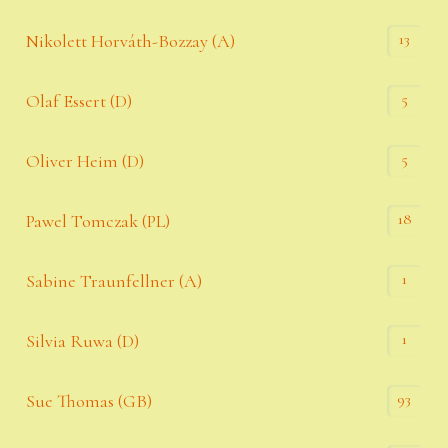
13
Nikolett Horváth-Bozzay (A)
5
Olaf Essert (D)
5
Oliver Heim (D)
18
Pawel Tomczak (PL)
1
Sabine Traunfellner (A)
1
Silvia Ruwa (D)
93
Sue Thomas (GB)