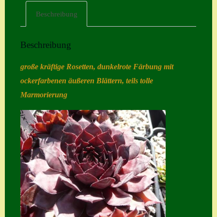
Beschreibung
Home
Hostas
Beschreibung
Impressum
große kräftige Rosetten, dunkelrote Färbung mit
Kasse
ockerfarbenen äußeren Blättern, teils tolle
Kontakt
Marmorierung
Mein Konto
Naturformen
S. x nixonii
Semps die ich
suche
Semps von A – Z
Shop