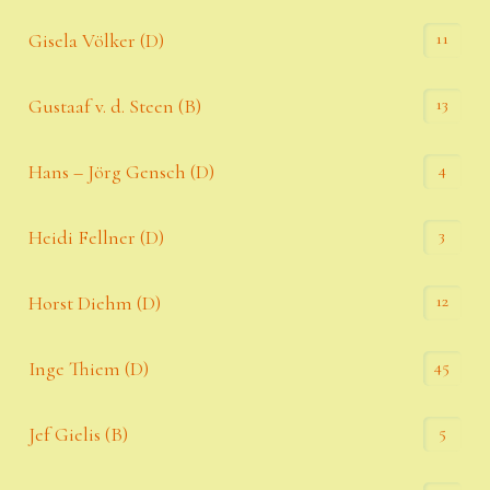
11
Gisela Völker (D)
13
Gustaaf v. d. Steen (B)
4
Hans – Jörg Gensch (D)
3
Heidi Fellner (D)
12
Horst Diehm (D)
45
Inge Thiem (D)
5
Jef Gielis (B)