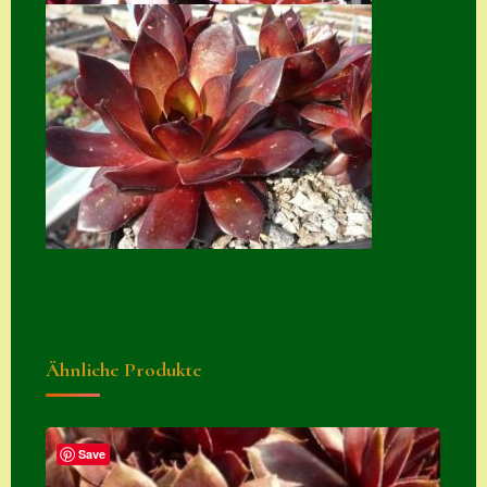
Suche
Sue Thomas
Translator
Versand
Versand von
Semps
Warenkorb
Warenkorb
Widerrufsbelehru
Ähnliche Produkte
ng
Zahlung
Zahlungs- &
Save
Versandinfos