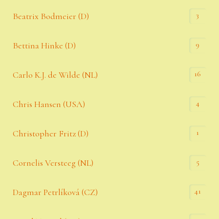
3
Beatrix Bodmeier (D)
9
Bettina Hinke (D)
16
Carlo K.J. de Wilde (NL)
4
Chris Hansen (USA)
1
Christopher Fritz (D)
5
Cornelis Versteeg (NL)
41
Dagmar Petrlíková (CZ)