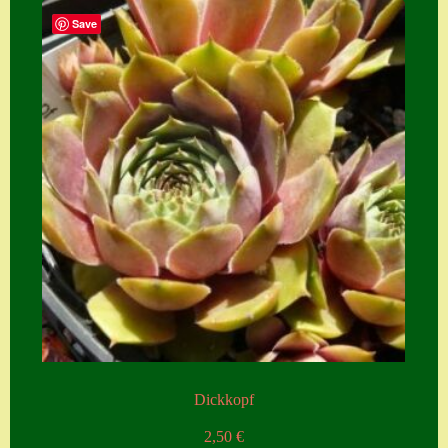
Save
Dickkopf
2,50
€