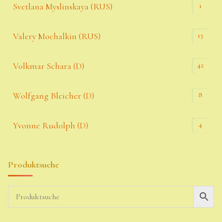
1
Svetlana Myslinskaya (RUS)
13
Valery Mochalkin (RUS)
42
Volkmar Schara (D)
8
Wolfgang Bleicher (D)
4
Yvonne Rudolph (D)
Produktsuche