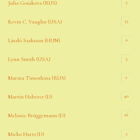
5
Julia Gosakova (RUS)
35
Kevin C. Vaughn (USA)
0
László Szakszon (HUN)
5
Lynn Smith (USA)
2
Marina Timoshina (RUS)
40
Martin Haberer (D)
16
Melanie Brüggemann (D)
5
Mirko Hartz (D)