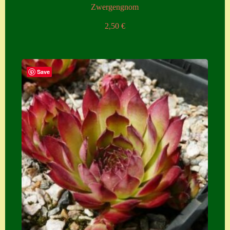
Zwergengnom
2,50
€
Save