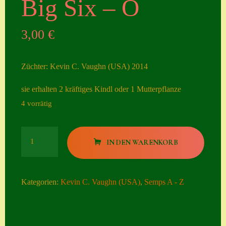
Big Six – O
Seiten
3,00
€
Account
Allgemeine
Züchter: Kevin C. Vaughn (USA) 2014
Geschäftsbedingu
ngen
sie erhalten 2 kräftiges Kindl oder 1 Mutterpflanze
4 vorrätig
Comeback &
Neuheiten
Big
Datenschutzerklä
IN DEN WARENKORB
Six
rung
-
Erster Umgang
O
Kategorien:
Kevin C. Vaughn (USA)
,
Semps A - Z
mit Semps
Menge
Gästebuch
Heuffelii’s