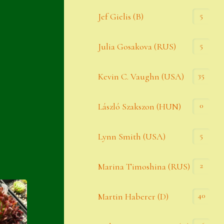
Widerrufsbelehrung
5
Jef Gielis (B)
Zahlung
5
Julia Gosakova (RUS)
Zahlungs- & Versandinfos
35
Zubehör
Kevin C. Vaughn (USA)
Zubehör
0
László Szakszon (HUN)
5
Lynn Smith (USA)
2
Marina Timoshina (RUS)
40
Martin Haberer (D)