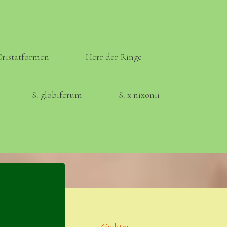
Cristatformen
Herr der Ringe
S. globiferum
S. x nixonii
Meta
Anmelden
Eintrags-Feed
Züchter