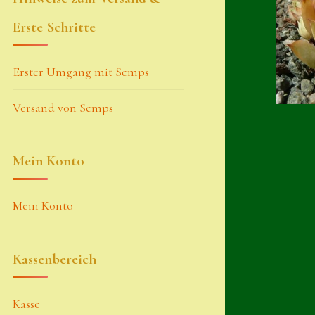
Erste Schritte
Erster Umgang mit Semps
Versand von Semps
Mein Konto
Mein Konto
Kassenbereich
Kasse