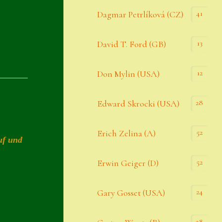
Datenschutzerklärung
41
Dagmar Petrlíková (CZ)
Erster Umgang mit Semps
13
David T. Ford (GB)
Gästebuch
Heuffelii’s
12
Don Mylin (USA)
Home
28
Edward Skrocki (USA)
Hostas
52
Erich Zelina (A)
Impressum
uf und
Kasse
52
Erwin Geiger (D)
Kontakt
24
Gary Gosset (USA)
Mein Konto
Naturformen
28