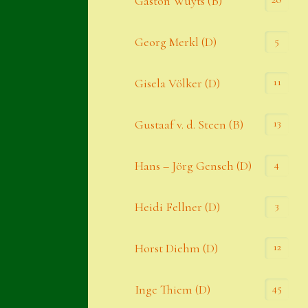
Gaston Wuyts (B)
S. x nixonii
5
Georg Merkl (D)
Semps die ich suche
Semps von A – Z
11
Gisela Völker (D)
Shop
13
Gustaaf v. d. Steen (B)
Suche
Sue Thomas
4
Hans – Jörg Gensch (D)
Translator
3
Heidi Fellner (D)
Versand
Versand von Semps
12
Horst Diehm (D)
Warenkorb
45
Inge Thiem (D)
Warenkorb