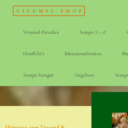
Skip
VIVUMSL-SHOP
to
content
Vivumsl-Paradies
Semps A – Z
Heuffelii’s
Mutationsformen
Na
Semps Saatgut
Angebote
Semps
Hinweise zum Versand &