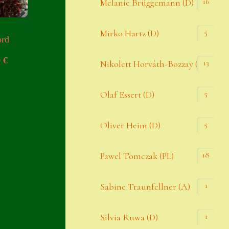
16
Melanie Brüggemann (D)
5
Mirko Hartz (D)
ord
0
€
13
Nikolett Horváth-Bozzay (A)
5
Olaf Essert (D)
5
Oliver Heim (D)
18
Pawel Tomczak (PL)
1
Sabine Traunfellner (A)
1
Silvia Ruwa (D)