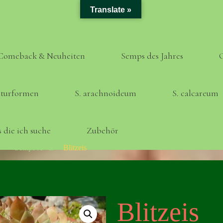
Translate »
Comeback & Neuheiten
Semps des Jahres
turformen
S. arachnoideum
S. calcareum
 die ich suche
Zubehör
Home
Semps A - Z
Blitzeis
Blitzeis