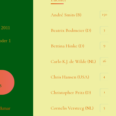
Kommentar-Feed
150
André Smits (B)
WordPress.org
 2011
3
Beatrix Bodmeier (D)
Kategorien
oder 1
9
Bettina Hinke (D)
Allgemein
16
Carlo K.J. de Wilde (NL)
Seiten
4
Chris Hansen (USA)
B
Account
1
Christopher Fritz (D)
Allgemeine Geschäftsbedingungen
5
Cornelis Versteeg (NL)
lkmar
Comeback & Neuheiten