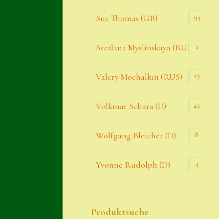
93
Sue Thomas (GB)
1
Svetlana Myslinskaya (RUS)
13
Valery Mochalkin (RUS)
42
Volkmar Schara (D)
8
Wolfgang Bleicher (D)
4
Yvonne Rudolph (D)
Produktsuche