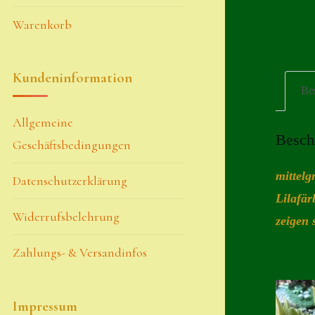
Warenkorb
Kundeninformation
Be
Allgemeine
Besch
Geschäftsbedingungen
mittelg
Datenschutzerklärung
Lilafär
Widerrufsbelehrung
zeigen 
Zahlungs- & Versandinfos
Impressum