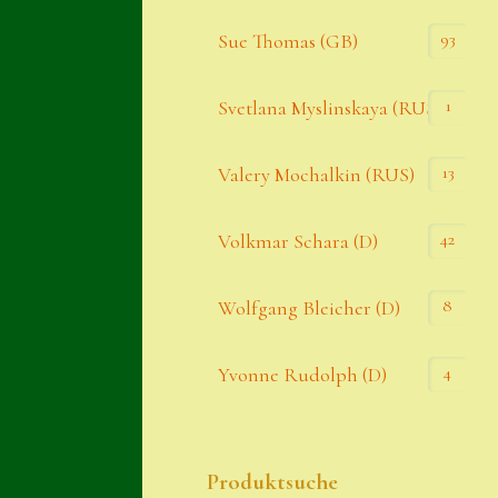
93
Sue Thomas (GB)
1
Svetlana Myslinskaya (RUS)
13
Valery Mochalkin (RUS)
42
Volkmar Schara (D)
8
Wolfgang Bleicher (D)
4
Yvonne Rudolph (D)
Produktsuche