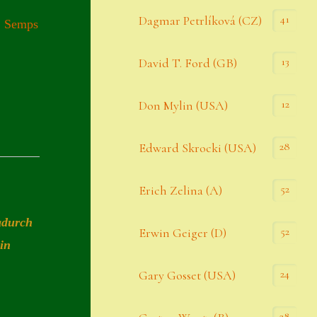
Datenschutzerklärung
41
Dagmar Petrlíková (CZ)
,
Semps
Erster Umgang mit Semps
13
David T. Ford (GB)
Gästebuch
Heuffelii’s
12
Don Mylin (USA)
Home
28
Edward Skrocki (USA)
Hostas
52
Erich Zelina (A)
Impressum
Kasse
dadurch
52
Erwin Geiger (D)
in
Kontakt
24
Gary Gosset (USA)
Mein Konto
Naturformen
28