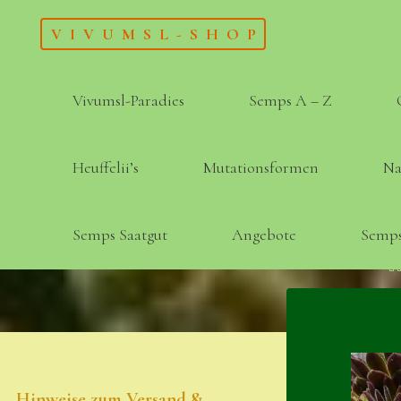
Skip
VIVUMSL-SHOP
to
content
Vivumsl-Paradies
Semps A – Z
Heuffelii’s
Mutationsformen
Na
Semps Saatgut
Angebote
Semps
Hinweise zum Versand &