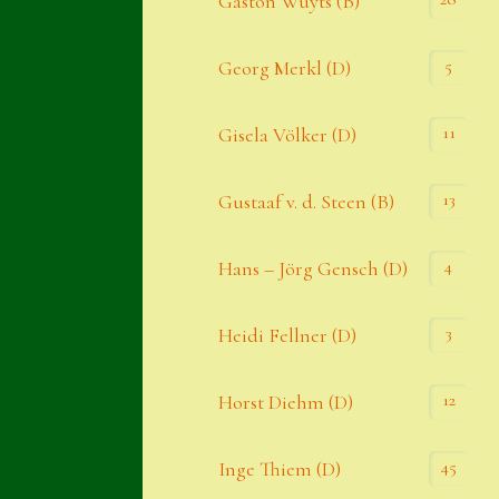
Gaston Wuyts (B)
S. x nixonii
5
Georg Merkl (D)
Semps die ich suche
Semps von A – Z
11
Gisela Völker (D)
Shop
13
Gustaaf v. d. Steen (B)
Suche
Sue Thomas
4
Hans – Jörg Gensch (D)
Translator
3
Heidi Fellner (D)
Versand
Versand von Semps
12
Horst Diehm (D)
Warenkorb
45
Inge Thiem (D)
Warenkorb