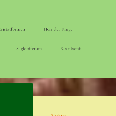
Cristatformen
Herr der Ringe
S. globiferum
S. x nixonii
Meta
Anmelden
Eintrags-Feed
Züchter