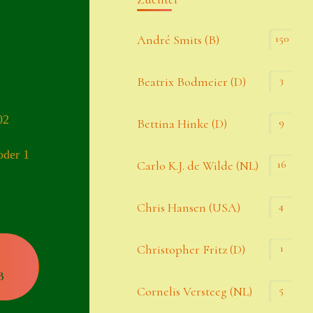
Kommentar-Feed
150
André Smits (B)
WordPress.org
3
Beatrix Bodmeier (D)
Kategorien
02
9
Bettina Hinke (D)
Allgemein
oder 1
16
Carlo K.J. de Wilde (NL)
Seiten
4
Chris Hansen (USA)
Account
1
Christopher Fritz (D)
Allgemeine Geschäftsbedingungen
B
5
Cornelis Versteeg (NL)
Comeback & Neuheiten