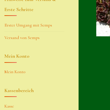
Erste Schritte
Erster Umgang mit Semps
Versand von Semps
Mein Konto
Mein Konto
Kassenbereich
Kasse