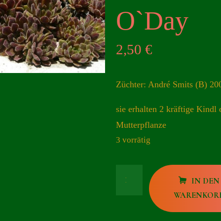
O`Day
2,50
€
Züchter: André Smits (B) 20
sie erhalten 2 kräftige Kindl 
Mutterpflanze
3 vorrätig
Brear
IN DEN
O`Day
WARENKOR
Menge