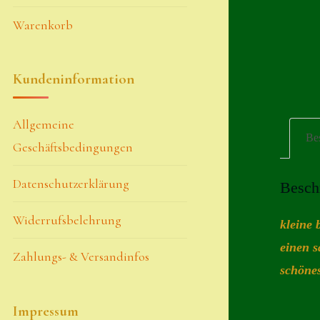
Warenkorb
Kundeninformation
Allgemeine
Be
Geschäftsbedingungen
Datenschutzerklärung
Besch
Widerrufsbelehrung
kleine 
einen s
Zahlungs- & Versandinfos
schönes
Impressum