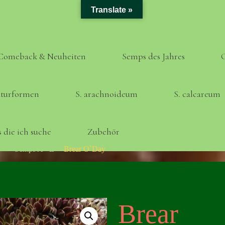
Translate »
Comeback & Neuheiten
Semps des Jahres
turformen
S. arachnoideum
S. calcareum
 die ich suche
Zubehör
Home
Semps A - Z
Brear O`Day
Brear