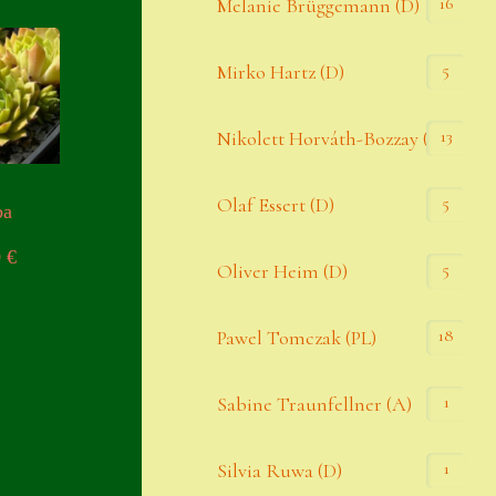
16
Melanie Brüggemann (D)
5
Mirko Hartz (D)
13
Nikolett Horváth-Bozzay (A)
5
Olaf Essert (D)
ba
0
€
5
Oliver Heim (D)
18
Pawel Tomczak (PL)
1
Sabine Traunfellner (A)
1
Silvia Ruwa (D)