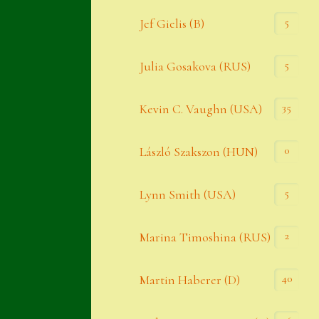
Widerrufsbelehrung
5
Jef Gielis (B)
Zahlung
5
Julia Gosakova (RUS)
Zahlungs- & Versandinfos
35
Zubehör
Kevin C. Vaughn (USA)
Zubehör
0
László Szakszon (HUN)
5
Lynn Smith (USA)
2
Marina Timoshina (RUS)
40
Martin Haberer (D)