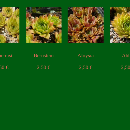
hemist
Bernstein
Aloysia
Ab
,50
€
2,50
€
2,50
€
2,5