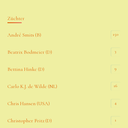
Züchter
150
André Smits (B)
3
Beatrix Bodmeier (D)
9
Bettina Hinke (D)
16
Carlo K.J. de Wilde (NL)
4
Chris Hansen (USA)
1
Christopher Fritz (D)