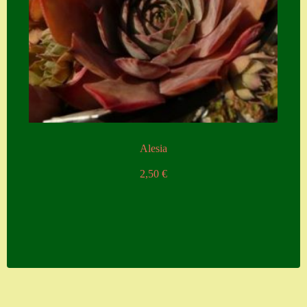
Alesia
2,50
€