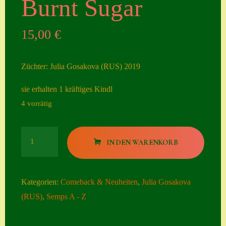
Burnt Sugar
Seiten
15,00
€
Account
Allgemeine
Züchter: Julia Gosakova (RUS) 2019
Geschäftsbedingu
ngen
sie erhalten 1 kräftiges Kindl
4 vorrätig
Comeback &
Neuheiten
Burnt
Datenschutzerklä
IN DEN WARENKORB
Sugar
rung
Menge
Erster Umgang
Kategorien:
Comeback & Neuheiten
,
Julia Gosakova
mit Semps
(RUS)
,
Semps A - Z
Gästebuch
Heuffelii’s