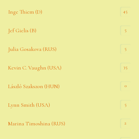
45
Inge Thiem (D)
5
Jef Gielis (B)
5
Julia Gosakova (RUS)
35
Kevin C. Vaughn (USA)
0
László Szakszon (HUN)
5
Lynn Smith (USA)
2
Marina Timoshina (RUS)