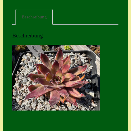
Home
Beschreibung
Hostas
Impressum
Beschreibung
Kasse
Kontakt
Mein Konto
Naturformen
S. x nixonii
Semps die ich
suche
Semps von A – Z
Shop