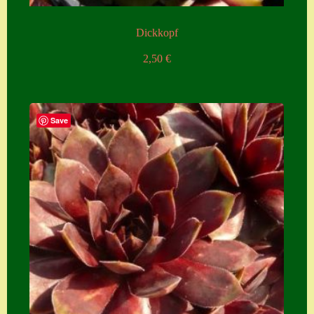
Zubehör
Dickkopf
Zubehör
2,50
€
Save