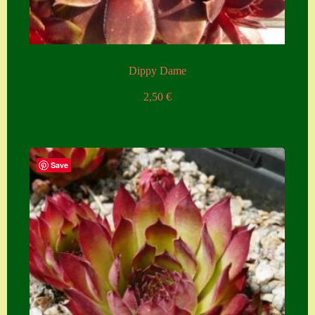
Dippy Dame
2,50
€
Save