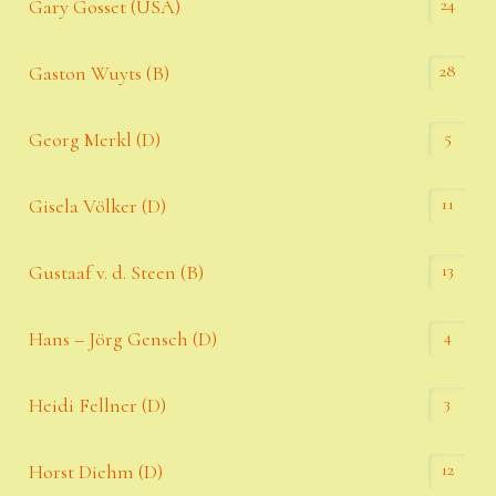
24
Gary Gosset (USA)
28
Gaston Wuyts (B)
5
Georg Merkl (D)
11
Gisela Völker (D)
13
Gustaaf v. d. Steen (B)
4
Hans – Jörg Gensch (D)
3
Heidi Fellner (D)
12
Horst Diehm (D)