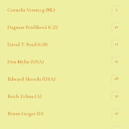
5
Cornelis Versteeg (NL)
41
Dagmar Petrlíková (CZ)
13
David T. Ford (GB)
12
Don Mylin (USA)
28
Edward Skrocki (USA)
52
Erich Zelina (A)
52
Erwin Geiger (D)