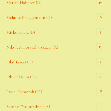
40
Martin Haberer (D)
16
Melanie Brüggemann (D)
5
Mirko Hartz (D)
13
Nikolett Horváth-Bozzay (A)
5
Olaf Essert (D)
5
Oliver Heim (D)
18
Pawel Tomczak (PL)
1
Sabine Traunfellner (A)