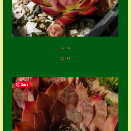
Alita
2,50
€
Save