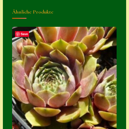
Suche
Ähnliche Produkte
Sue Thomas
Translator
Save
Versand
Versand von
Semps
Warenkorb
Warenkorb
Widerrufsbelehru
ng
Zahlung
Zahlungs- &
Versandinfos