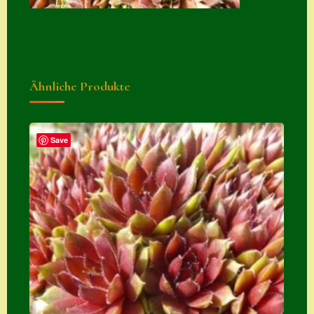
Suche
Sue Thomas
Translator
Ähnliche Produkte
Versand
Versand von
Semps
Save
Warenkorb
Warenkorb
Widerrufsbelehru
ng
Zahlung
Zahlungs- &
Versandinfos