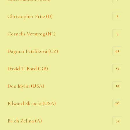
1
Christopher Fritz (D)
5
Cornelis Versteeg (NL)
41
Dagmar Petrlíková (CZ)
13
David T. Ford (GB)
12
Don Mylin (USA)
28
Edward Skrocki (USA)
52
Erich Zelina (A)