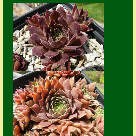
Home
Hostas
Impressum
Kasse
Kontakt
Mein Konto
Naturformen
S. x nixonii
Semps die ich
suche
Semps von A – Z
Shop