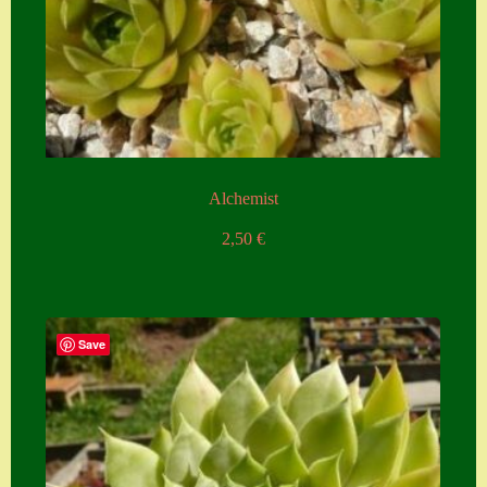
Alchemist
2,50
€
Save