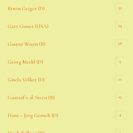
52
Erwin Geiger (D)
24
Gary Gosset (USA)
28
Gaston Wuyts (B)
5
Georg Merkl (D)
11
Gisela Völker (D)
13
Gustaaf v. d. Steen (B)
4
Hans – Jörg Gensch (D)
3