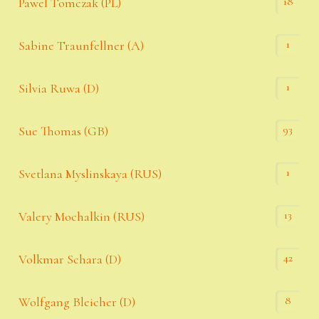
18
Pawel Tomczak (PL)
1
Sabine Traunfellner (A)
1
Silvia Ruwa (D)
93
Sue Thomas (GB)
1
Svetlana Myslinskaya (RUS)
13
Valery Mochalkin (RUS)
42
Volkmar Schara (D)
8
Wolfgang Bleicher (D)