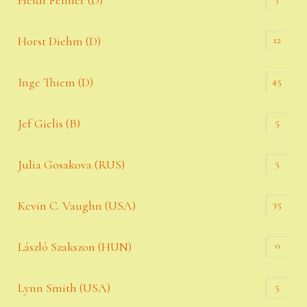
Heidi Fellner (D)
12
Horst Diehm (D)
45
Inge Thiem (D)
5
Jef Gielis (B)
5
Julia Gosakova (RUS)
35
Kevin C. Vaughn (USA)
0
László Szakszon (HUN)
5
Lynn Smith (USA)