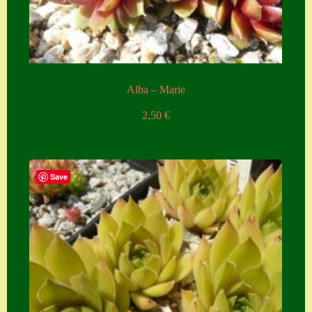
Zubehör
Zubehör
Alba – Marie
2,50
€
Save