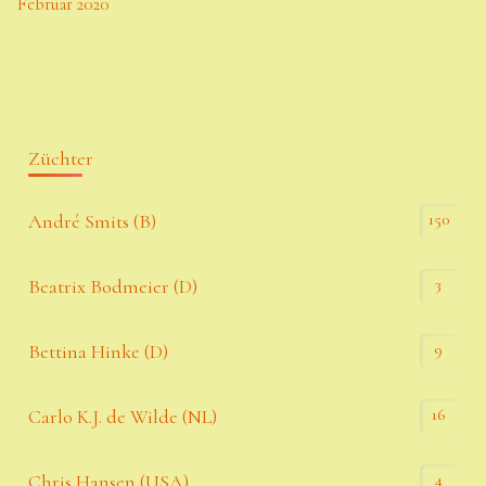
Februar 2020
Züchter
150
André Smits (B)
3
Beatrix Bodmeier (D)
9
Bettina Hinke (D)
16
Carlo K.J. de Wilde (NL)
4
Chris Hansen (USA)