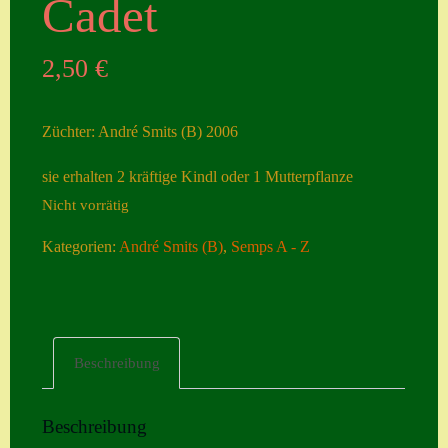
Cadet
Seiten
2,50
€
Account
Allgemeine
Züchter: André Smits (B) 2006
Geschäftsbedingu
ngen
sie erhalten 2 kräftige Kindl oder 1 Mutterpflanze
Nicht vorrätig
Comeback &
Neuheiten
Kategorien:
André Smits (B)
,
Semps A - Z
Datenschutzerklä
rung
Erster Umgang
Beschreibung
mit Semps
Gästebuch
Beschreibung
Heuffelii’s