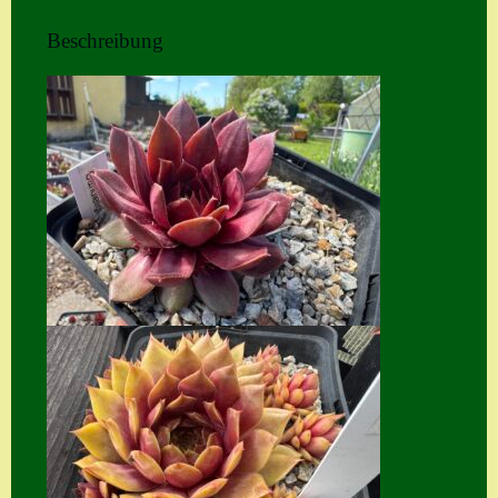
Home
Beschreibung
Hostas
Impressum
Kasse
Kontakt
Mein Konto
Naturformen
S. x nixonii
Semps die ich
suche
Semps von A – Z
Shop