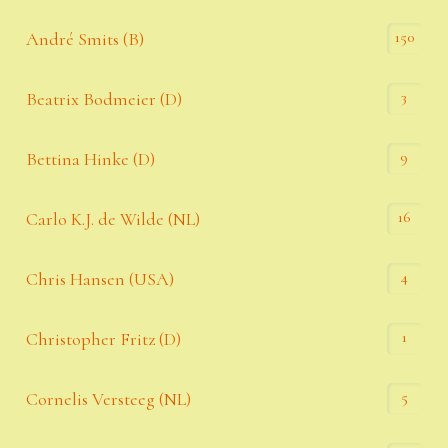
150
André Smits (B)
3
Beatrix Bodmeier (D)
9
Bettina Hinke (D)
16
Carlo K.J. de Wilde (NL)
4
Chris Hansen (USA)
1
Christopher Fritz (D)
5
Cornelis Versteeg (NL)