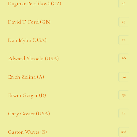
41
Dagmar Petrlíková (CZ)
13
David T. Ford (GB)
12
Don Mylin (USA)
28
Edward Skrocki (USA)
52
Erich Zelina (A)
52
Erwin Geiger (D)
24
Gary Gosset (USA)
28
Gaston Wuyts (B)