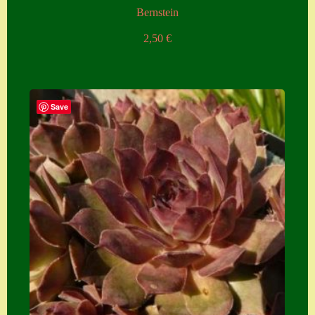
Bernstein
2,50
€
Save