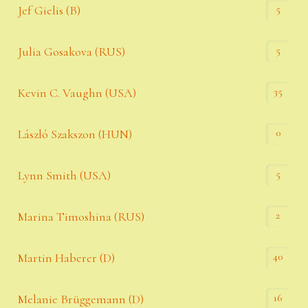
5
Jef Gielis (B)
5
Julia Gosakova (RUS)
35
Kevin C. Vaughn (USA)
0
László Szakszon (HUN)
5
Lynn Smith (USA)
2
Marina Timoshina (RUS)
40
Martin Haberer (D)
16
Melanie Brüggemann (D)