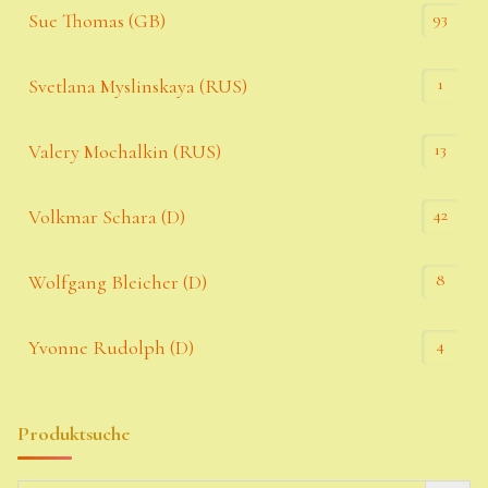
93
Sue Thomas (GB)
1
Svetlana Myslinskaya (RUS)
13
Valery Mochalkin (RUS)
42
Volkmar Schara (D)
8
Wolfgang Bleicher (D)
4
Yvonne Rudolph (D)
Produktsuche