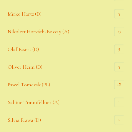
5
Mirko Hartz (D)
13
Nikolett Horváth-Bozzay (A)
5
Olaf Essert (D)
5
Oliver Heim (D)
18
Pawel Tomczak (PL)
1
Sabine Traunfellner (A)
1
Silvia Ruwa (D)