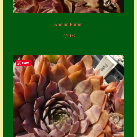
Andinn Purpur
2,50
€
Save