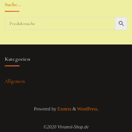
Suche…
Kategorien
Allgemein
Powered by
Esotera
&
WordPress
.
©2020 Vivumsl-Shop.de