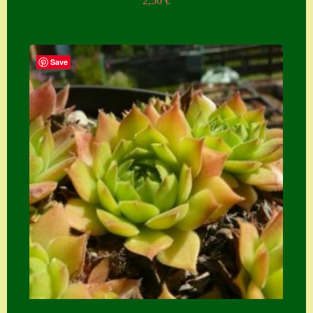
2,50
€
Save