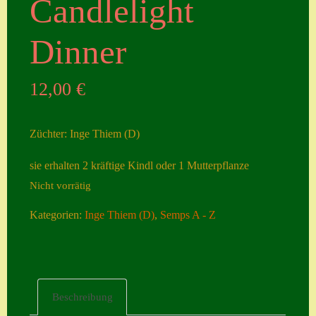
Candlelight
Seiten
Dinner
Account
Allgemeine
12,00
€
Geschäftsbedingu
ngen
Züchter: Inge Thiem (D)
Comeback &
sie erhalten 2 kräftige Kindl oder 1 Mutterpflanze
Neuheiten
Nicht vorrätig
Datenschutzerklä
rung
Kategorien:
Inge Thiem (D)
,
Semps A - Z
Erster Umgang
mit Semps
Gästebuch
Beschreibung
Heuffelii’s