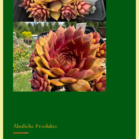
Suche
Sue Thomas
Translator
Versand
Versand von
Semps
Warenkorb
Warenkorb
Widerrufsbelehru
ng
Zahlung
Ähnliche Produkte
Zahlungs- &
Versandinfos