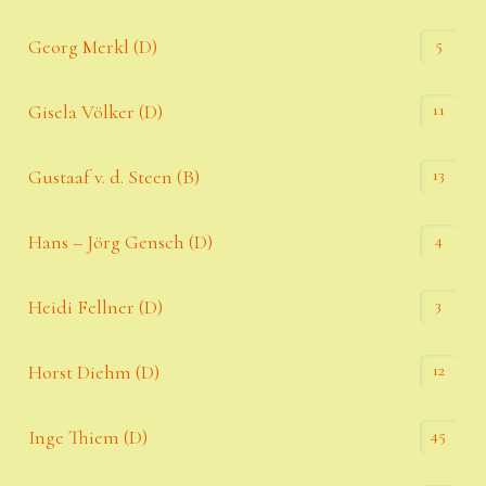
5
Georg Merkl (D)
11
Gisela Völker (D)
13
Gustaaf v. d. Steen (B)
4
Hans – Jörg Gensch (D)
3
Heidi Fellner (D)
12
Horst Diehm (D)
45
Inge Thiem (D)