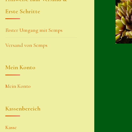
Erste Schritte
Erster Umgang mit Semps
Versand von Semps
Mein Konto
Mein Konto
Kassenbereich
Kasse