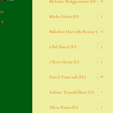
16
Melanie Brüggemann (D)
on
5
Mirko Hartz (D)
0
€
13
Nikolett Horváth-Bozzay (A)
5
Olaf Essert (D)
5
Oliver Heim (D)
18
Pawel Tomczak (PL)
1
Sabine Traunfellner (A)
1
Silvia Ruwa (D)