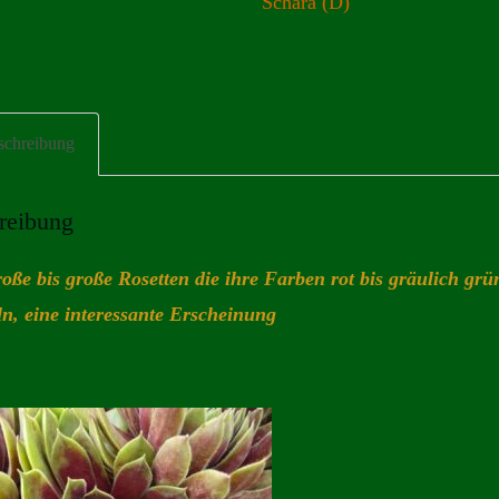
Schara (D)
schreibung
reibung
roße bis große Rosetten die ihre Farben rot bis gräulich grü
n, eine interessante Erscheinung