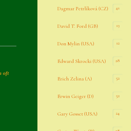
Datenschutzerklärung
41
Dagmar Petrlíková (CZ)
Erster Umgang mit Semps
13
David T. Ford (GB)
Gästebuch
Heuffelii’s
12
Don Mylin (USA)
Home
28
Edward Skrocki (USA)
Hostas
n oft
52
Erich Zelina (A)
Impressum
Kasse
52
Erwin Geiger (D)
Kontakt
24
Gary Gosset (USA)
Mein Konto
Naturformen
28