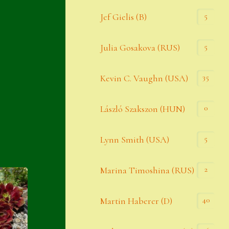
Widerrufsbelehrung
5
Jef Gielis (B)
Zahlung
5
Julia Gosakova (RUS)
Zahlungs- & Versandinfos
35
Zubehör
Kevin C. Vaughn (USA)
Zubehör
0
László Szakszon (HUN)
5
Lynn Smith (USA)
2
Marina Timoshina (RUS)
40
Martin Haberer (D)