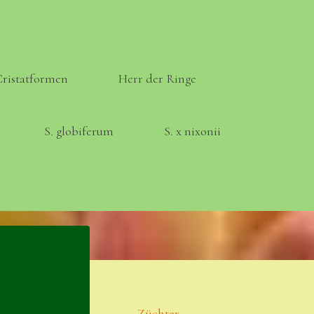
Cristatformen
Herr der Ringe
S. globiferum
S. x nixonii
Meta
Anmelden
Eintrags-Feed
Züchter