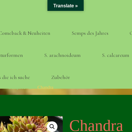
Translate »
Comeback & Neuheiten
Semps des Jahres
turformen
S. arachnoideum
S. calcareum
 die ich suche
Zubehör
Home
Semps A - Z
Chandra
Chandra