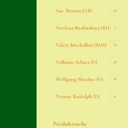
93
Sue Thomas (GB)
1
Svetlana Myslinskaya (RUS)
13
Valery Mochalkin (RUS)
42
Volkmar Schara (D)
8
Wolfgang Bleicher (D)
4
Yvonne Rudolph (D)
Produktsuche