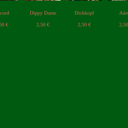
cord
Dippy Dame
Dickkopf
Aär
,50
€
2,50
€
2,50
€
2,5