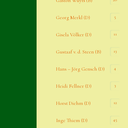
Gaston Wuyts (B)
S. x nixonii
5
Georg Merkl (D)
Semps die ich suche
Semps von A – Z
11
Gisela Völker (D)
Shop
13
Gustaaf v. d. Steen (B)
Suche
Sue Thomas
4
Hans – Jörg Gensch (D)
Translator
3
Heidi Fellner (D)
Versand
Versand von Semps
12
Horst Diehm (D)
Warenkorb
45
Inge Thiem (D)
Warenkorb