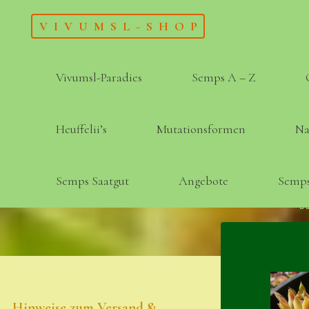
Skip
VIVUMSL-SHOP
to
content
Vivumsl-Paradies
Semps A – Z
Heuffelii’s
Mutationsformen
Na
Semps Saatgut
Angebote
Semps
Hinweise zum Versand &