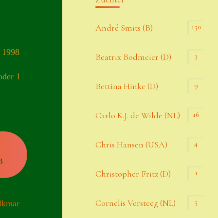
Kommentar-Feed
150
André Smits (B)
WordPress.org
) 1998
3
Beatrix Bodmeier (D)
Kategorien
oder 1
9
Bettina Hinke (D)
Allgemein
16
Carlo K.J. de Wilde (NL)
Seiten
4
Chris Hansen (USA)
B
Account
1
Christopher Fritz (D)
Allgemeine Geschäftsbedingungen
5
Cornelis Versteeg (NL)
lkmar
Comeback & Neuheiten