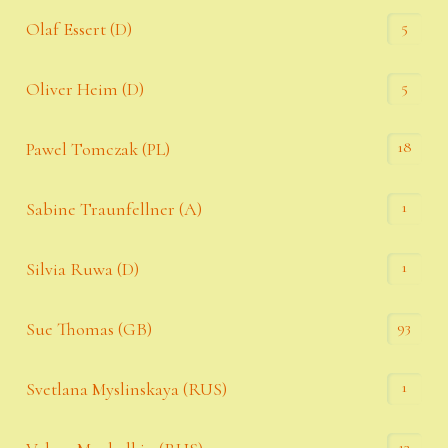
5
Olaf Essert (D)
5
Oliver Heim (D)
18
Pawel Tomczak (PL)
1
Sabine Traunfellner (A)
1
Silvia Ruwa (D)
93
Sue Thomas (GB)
1
Svetlana Myslinskaya (RUS)
13