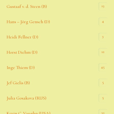
13
Gustaaf v. d. Steen (B)
4
Hans – Jörg Gensch (D)
3
Heidi Fellner (D)
12
Horst Diehm (D)
45
Inge Thiem (D)
5
Jef Gielis (B)
5
Julia Gosakova (RUS)
35
Kevin C. Vaughn (USA)