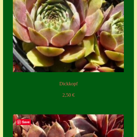
Dickkopf
2,50
€
Save