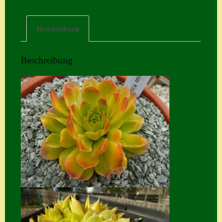
Home
Beschreibung
Hostas
Impressum
Beschreibung
Kasse
Kontakt
Mein Konto
Naturformen
S. x nixonii
Semps die ich
suche
Semps von A – Z
Shop