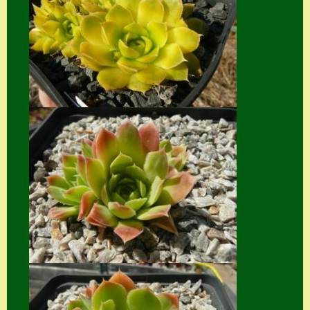
Suche
Sue Thomas
Translator
Versand
Versand von
Semps
Warenkorb
Warenkorb
Widerrufsbelehru
ng
Zahlung
Zahlungs- &
Versandinfos