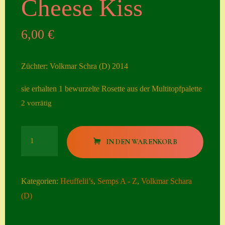
Cheese Kiss
Seiten
6,00
€
Account
Allgemeine
Züchter: Volkmar Schra (D) 2014
Geschäftsbedingu
ngen
sie erhalten 1 bewurzelte Rosette aus der Multitopfpalette
2 vorrätig
Comeback &
Neuheiten
Cheese
Datenschutzerklä
IN DEN WARENKORB
Kiss
rung
Menge
Erster Umgang
Kategorien:
Heuffelii’s
,
Semps A - Z
,
Volkmar Schara
mit Semps
(D)
Gästebuch
Heuffelii’s