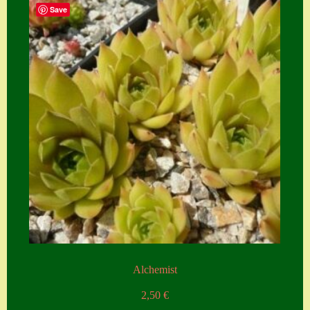
Save
Alchemist
2,50
€