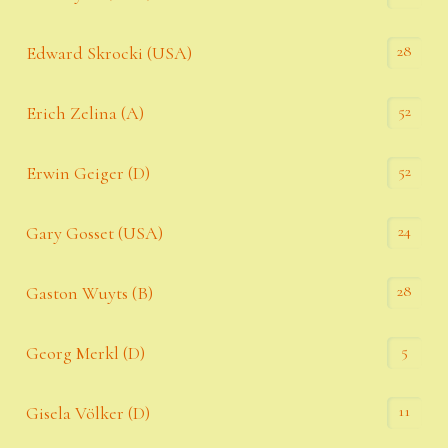
28
Edward Skrocki (USA)
52
Erich Zelina (A)
52
Erwin Geiger (D)
24
Gary Gosset (USA)
28
Gaston Wuyts (B)
5
Georg Merkl (D)
11
Gisela Völker (D)