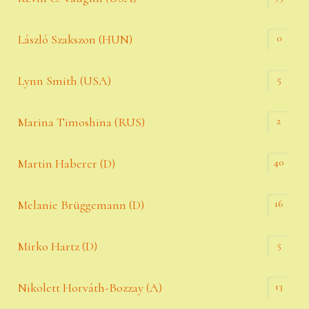
0
László Szakszon (HUN)
5
Lynn Smith (USA)
2
Marina Timoshina (RUS)
40
Martin Haberer (D)
16
Melanie Brüggemann (D)
5
Mirko Hartz (D)
13
Nikolett Horváth-Bozzay (A)