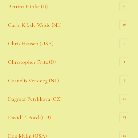
9
Bettina Hinke (D)
16
Carlo K.J. de Wilde (NL)
4
Chris Hansen (USA)
1
Christopher Fritz (D)
5
Cornelis Versteeg (NL)
41
Dagmar Petrlíková (CZ)
13
David T. Ford (GB)
12
Don Mylin (USA)