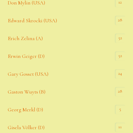
12
Don Mylin (USA)
28
Edward Skrocki (USA)
52
Erich Zelina (A)
52
Erwin Geiger (D)
24
Gary Gosset (USA)
28
Gaston Wuyts (B)
5
Georg Merkl (D)
11
Gisela Völker (D)