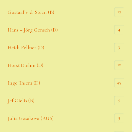
13
Gustaaf v. d. Steen (B)
4
Hans – Jörg Gensch (D)
3
Heidi Fellner (D)
12
Horst Diehm (D)
45
Inge Thiem (D)
5
Jef Gielis (B)
5
Julia Gosakova (RUS)