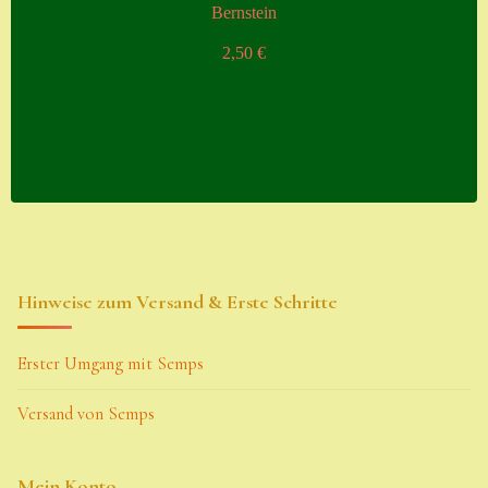
Bernstein
2,50
€
Hinweise zum Versand & Erste Schritte
Erster Umgang mit Semps
Versand von Semps
Mein Konto