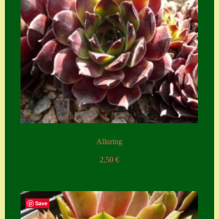
Alluring
2,50
€
Save