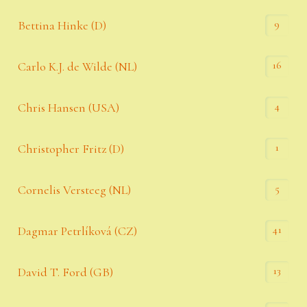
9
Bettina Hinke (D)
16
Carlo K.J. de Wilde (NL)
4
Chris Hansen (USA)
1
Christopher Fritz (D)
5
Cornelis Versteeg (NL)
41
Dagmar Petrlíková (CZ)
13
David T. Ford (GB)