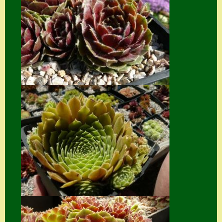
Suche
Sue Thomas
Translator
Versand
Versand von
Semps
Warenkorb
Warenkorb
Widerrufsbelehru
ng
Zahlung
Zahlungs- &
Versandinfos