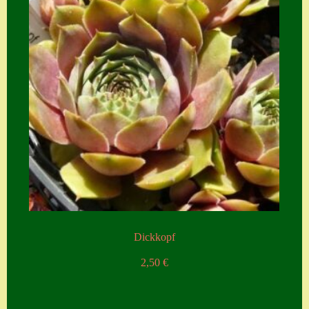
Dickkopf
2,50
€