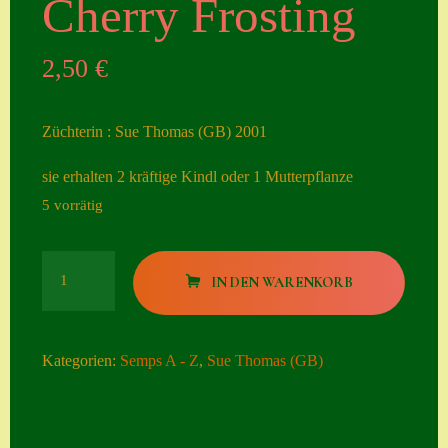
Cherry Frosting
Seiten
2,50
€
Account
Allgemeine
Züchterin : Sue Thomas (GB) 2001
Geschäftsbedingu
ngen
sie erhalten 2 kräftige Kindl oder 1 Mutterpflanze
5 vorrätig
Comeback &
Neuheiten
Cherry
Datenschutzerklä
IN DEN WARENKORB
Frosting
rung
Menge
Erster Umgang
Kategorien:
Semps A - Z
,
Sue Thomas (GB)
mit Semps
Gästebuch
Heuffelii’s