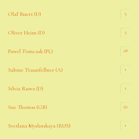
5
Olaf Essert (D)
5
Oliver Heim (D)
18
Pawel Tomczak (PL)
1
Sabine Traunfellner (A)
1
Silvia Ruwa (D)
93
Sue Thomas (GB)
1
Svetlana Myslinskaya (RUS)