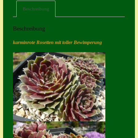
Beschreibung
Home
Hostas
Beschreibung
Impressum
karminrote Rosetten mit toller Bewimperung
Kasse
Kontakt
Mein Konto
Naturformen
S. x nixonii
Semps die ich
suche
Semps von A – Z
Shop