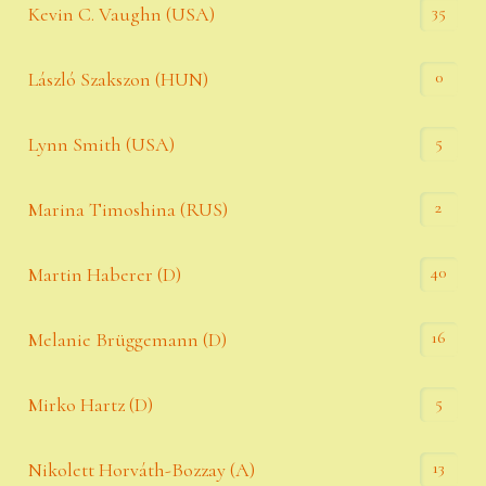
35
Kevin C. Vaughn (USA)
0
László Szakszon (HUN)
5
Lynn Smith (USA)
2
Marina Timoshina (RUS)
40
Martin Haberer (D)
16
Melanie Brüggemann (D)
5
Mirko Hartz (D)
13
Nikolett Horváth-Bozzay (A)