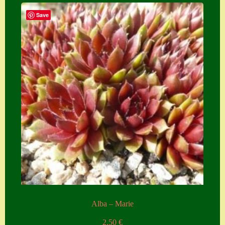
Save
Alba – Marie
2,50
€