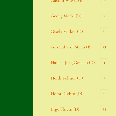
Gaston Wuyts (B)
S. x nixonii
5
Georg Merkl (D)
Semps die ich suche
Semps von A – Z
11
Gisela Völker (D)
Shop
13
Gustaaf v. d. Steen (B)
Suche
Sue Thomas
4
Hans – Jörg Gensch (D)
Translator
3
Heidi Fellner (D)
Versand
Versand von Semps
12
Horst Diehm (D)
Warenkorb
45
Inge Thiem (D)
Warenkorb