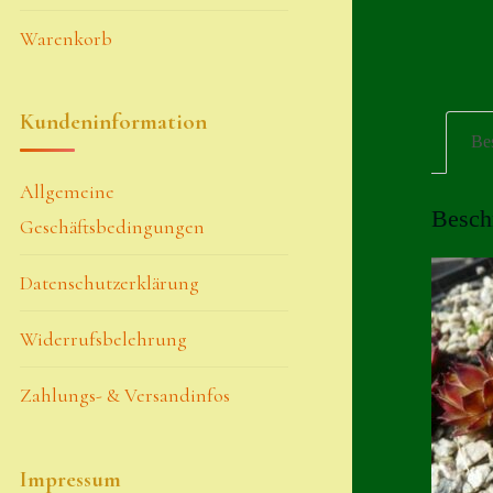
Warenkorb
Kundeninformation
Be
Allgemeine
Besch
Geschäftsbedingungen
Datenschutzerklärung
Widerrufsbelehrung
Zahlungs- & Versandinfos
Impressum