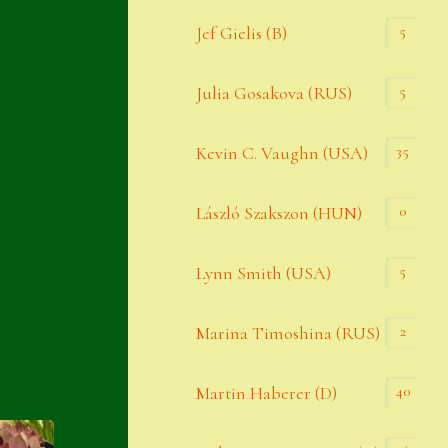
Widerrufsbelehrung
5
Jef Gielis (B)
Zahlung
5
Julia Gosakova (RUS)
Zahlungs- & Versandinfos
35
Zubehör
Kevin C. Vaughn (USA)
Zubehör
0
László Szakszon (HUN)
5
Lynn Smith (USA)
2
Marina Timoshina (RUS)
40
Martin Haberer (D)