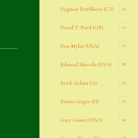
Datenschutzerklärung
41
Dagmar Petrlíková (CZ)
Erster Umgang mit Semps
13
David T. Ford (GB)
Gästebuch
Heuffelii’s
12
Don Mylin (USA)
Home
28
Edward Skrocki (USA)
Hostas
52
Erich Zelina (A)
Impressum
Kasse
52
Erwin Geiger (D)
Kontakt
24
Gary Gosset (USA)
Mein Konto
Naturformen
28