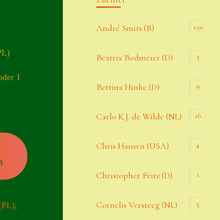
Kommentar-Feed
150
André Smits (B)
WordPress.org
PL)
3
Beatrix Bodmeier (D)
Kategorien
oder 1
9
Bettina Hinke (D)
Allgemein
16
Carlo K.J. de Wilde (NL)
Seiten
4
Chris Hansen (USA)
B
Account
1
Christopher Fritz (D)
Allgemeine Geschäftsbedingungen
5
Cornelis Versteeg (NL)
(PL)
,
Comeback & Neuheiten