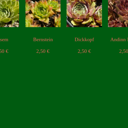
lsem
Bernstein
Dickkopf
Andinn 
,50
€
2,50
€
2,50
€
2,5