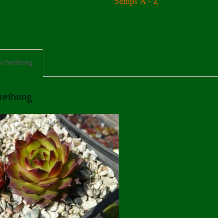
Semps A - Z
schreibung
reibung