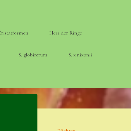
Cristatformen
Herr der Ringe
S. globiferum
S. x nixonii
Meta
Anmelden
Eintrags-Feed
Züchter