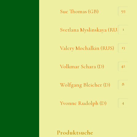
93
Sue Thomas (GB)
1
Svetlana Myslinskaya (RUS)
13
Valery Mochalkin (RUS)
42
Volkmar Schara (D)
8
Wolfgang Bleicher (D)
4
Yvonne Rudolph (D)
Produktsuche