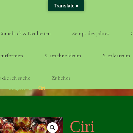
Translate »
Comeback & Neuheiten
Semps des Jahres
turformen
S. arachnoideum
S. calcareum
 die ich suche
Zubehör
Home
Semps A - Z
Ciri
Ciri