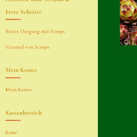
Erste Schritte
Erster Umgang mit Semps
Versand von Semps
Mein Konto
Mein Konto
Kassenbereich
Kasse