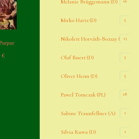
16
Melanie Brüggemann (D)
5
Mirko Hartz (D)
13
Nikolett Horváth-Bozzay (A)
Purpur
0
€
5
Olaf Essert (D)
5
Oliver Heim (D)
18
Pawel Tomczak (PL)
1
Sabine Traunfellner (A)
1
Silvia Ruwa (D)