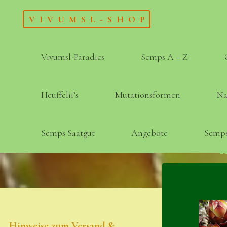
Skip
VIVUMSL-SHOP
to
content
Vivumsl-Paradies
Semps A – Z
Heuffelii’s
Mutationsformen
Na
Semps Saatgut
Angebote
Semps
Hinweise zum Versand &